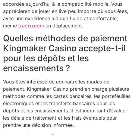
accordée aujourd’hui à la compatibilité mobile. Vous
apprécierez de jouer en live peu importe où vous êtes,
avec une expérience ludique fluide et confortable,
même
tracxn.com
en déplacement.
Quelles méthodes de paiement
Kingmaker Casino accepte-t-il
pour les dépôts et les
encaissements ?
Vous êtes intéressé de connaître les modes de
paiement. Kingmaker Casino prend en charge plusieurs
méthodes comme les cartes bancaires, les portefeuilles
électroniques et les transferts bancaires pour les
dépôts et les encaissements. Il est important d’évaluer
les délais de traitement et les frais éventuels pour
prendre une décision informée.