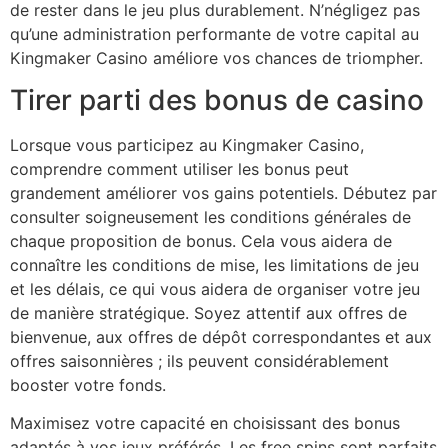
de rester dans le jeu plus durablement. N’négligez pas
qu’une administration performante de votre capital au
Kingmaker Casino améliore vos chances de triompher.
Tirer parti des bonus de casino
Lorsque vous participez au Kingmaker Casino,
comprendre comment utiliser les bonus peut
grandement améliorer vos gains potentiels. Débutez par
consulter soigneusement les conditions générales de
chaque proposition de bonus. Cela vous aidera de
connaître les conditions de mise, les limitations de jeu
et les délais, ce qui vous aidera de organiser votre jeu
de manière stratégique. Soyez attentif aux offres de
bienvenue, aux offres de dépôt correspondantes et aux
offres saisonnières ; ils peuvent considérablement
booster votre fonds.
Maximisez votre capacité en choisissant des bonus
adaptés à vos jeux préférés. Les free spins sont parfaits