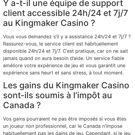
Y a-t-il une équipe de support
client accessible 24h/24 et 7j/7
au Kingmaker Casino ?
Vous vous demandez s’il y a assistance 24h/24 et 7j/7 ?
Rassurez-vous, le service client est habituellement
disponible 24h/24 et 7j/7. C’est pratique, car on ne sait
jamais quand on aura besoin d’aide. Un service fiable
améliore votre expérience de jeu et vous garantit une
expérience sans heurt et sans stress, à tout moment.
Les gains du Kingmaker Casino
sont-ils soumis à l’impôt au
Canada ?
Vos gains pourraient ne pas être imposés si vous êtes
un joueur non professionnel, car le Canada n’impose
habituellement pas les gains de jeu. Cependant, si le jeu