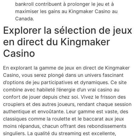
bankroll contribuent à prolonger le jeu et à
maximiser les gains au Kingmaker Casino au
Canada.
Explorer la sélection de jeux
en direct du Kingmaker
Casino
En explorant la gamme de jeux en direct de Kingmaker
Casino, vous serez plongé dans un univers fascinant
d’options de jeu participatives et dynamiques. Ce site
combine avec habileté l’énergie d’un vrai casino au
confort de jouer depuis chez soi. Vivez le frisson des
croupiers et des autres joueurs, rendant chaque session
authentique et envoûtante. Leur gamme est vaste, des
classiques comme la roulette et le baccarat aux jeux
moins répandus, chacun offrant des rebondissements
singuliers. La qualité du streaming est excellente,