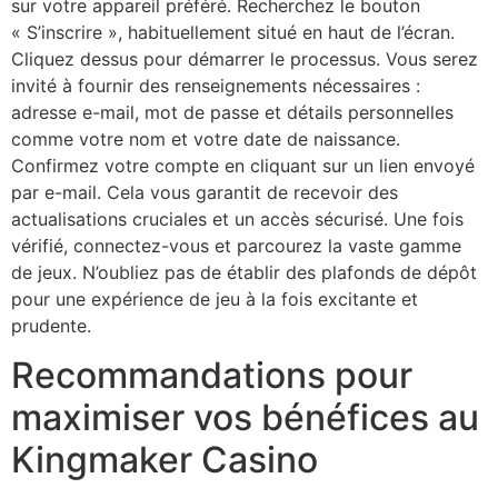
sur votre appareil préféré. Recherchez le bouton
« S’inscrire », habituellement situé en haut de l’écran.
Cliquez dessus pour démarrer le processus. Vous serez
invité à fournir des renseignements nécessaires :
adresse e-mail, mot de passe et détails personnelles
comme votre nom et votre date de naissance.
Confirmez votre compte en cliquant sur un lien envoyé
par e-mail. Cela vous garantit de recevoir des
actualisations cruciales et un accès sécurisé. Une fois
vérifié, connectez-vous et parcourez la vaste gamme
de jeux. N’oubliez pas de établir des plafonds de dépôt
pour une expérience de jeu à la fois excitante et
prudente.
Recommandations pour
maximiser vos bénéfices au
Kingmaker Casino