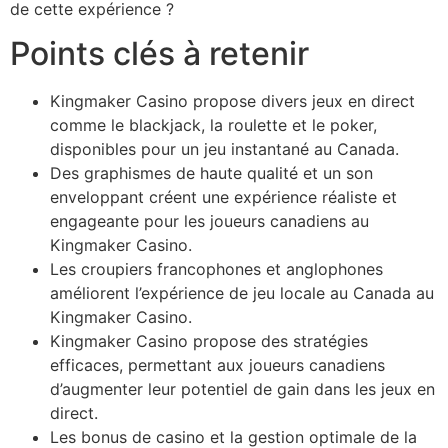
de cette expérience ?
Points clés à retenir
Kingmaker Casino propose divers jeux en direct
comme le blackjack, la roulette et le poker,
disponibles pour un jeu instantané au Canada.
Des graphismes de haute qualité et un son
enveloppant créent une expérience réaliste et
engageante pour les joueurs canadiens au
Kingmaker Casino.
Les croupiers francophones et anglophones
améliorent l’expérience de jeu locale au Canada au
Kingmaker Casino.
Kingmaker Casino propose des stratégies
efficaces, permettant aux joueurs canadiens
d’augmenter leur potentiel de gain dans les jeux en
direct.
Les bonus de casino et la gestion optimale de la