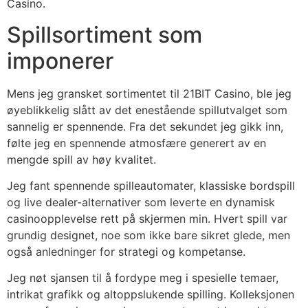
Casino.
Spillsortiment som
imponerer
Mens jeg gransket sortimentet til 21BIT Casino, ble jeg
øyeblikkelig slått av det enestående spillutvalget som
sannelig er spennende. Fra det sekundet jeg gikk inn,
følte jeg en spennende atmosfære generert av en
mengde spill av høy kvalitet.
Jeg fant spennende spilleautomater, klassiske bordspill
og live dealer-alternativer som leverte en dynamisk
casinoopplevelse rett på skjermen min. Hvert spill var
grundig designet, noe som ikke bare sikret glede, men
også anledninger for strategi og kompetanse.
Jeg nøt sjansen til å fordype meg i spesielle temaer,
intrikat grafikk og altoppslukende spilling. Kolleksjonen