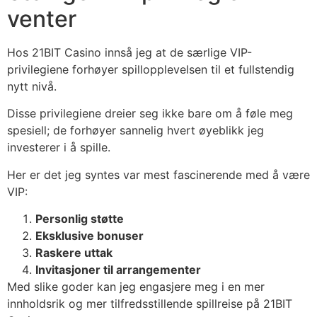
venter
Hos 21BIT Casino innså jeg at de særlige VIP-
privilegiene forhøyer spillopplevelsen til et fullstendig
nytt nivå.
Disse privilegiene dreier seg ikke bare om å føle meg
spesiell; de forhøyer sannelig hvert øyeblikk jeg
investerer i å spille.
Her er det jeg syntes var mest fascinerende med å være
VIP:
Personlig støtte
Eksklusive bonuser
Raskere uttak
Invitasjoner til arrangementer
Med slike goder kan jeg engasjere meg i en mer
innholdsrik og mer tilfredsstillende spillreise på 21BIT