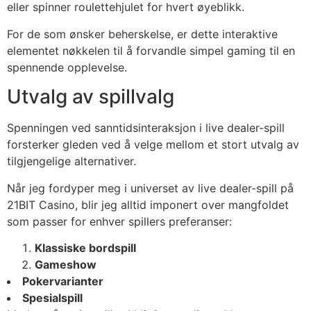
eller spinner roulettehjulet for hvert øyeblikk.
For de som ønsker beherskelse, er dette interaktive
elementet nøkkelen til å forvandle simpel gaming til en
spennende opplevelse.
Utvalg av spillvalg
Spenningen ved sanntidsinteraksjon i live dealer-spill
forsterker gleden ved å velge mellom et stort utvalg av
tilgjengelige alternativer.
Når jeg fordyper meg i universet av live dealer-spill på
21BIT Casino, blir jeg alltid imponert over mangfoldet
som passer for enhver spillers preferanser:
Klassiske bordspill
Gameshow
Pokervarianter
Spesialspill