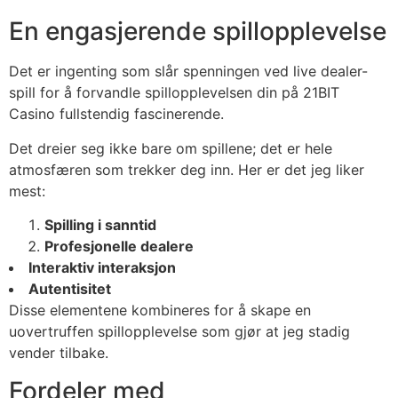
En engasjerende spillopplevelse
Det er ingenting som slår spenningen ved live dealer-
spill for å forvandle spillopplevelsen din på 21BIT
Casino fullstendig fascinerende.
Det dreier seg ikke bare om spillene; det er hele
atmosfæren som trekker deg inn. Her er det jeg liker
mest:
Spilling i sanntid
Profesjonelle dealere
Interaktiv interaksjon
Autentisitet
Disse elementene kombineres for å skape en
uovertruffen spillopplevelse som gjør at jeg stadig
vender tilbake.
Fordeler med