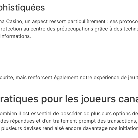
phistiquées
a Casino, un aspect ressort particulièrement : ses protoco
 protection au centre des préoccupations grâce à des techn
 informations.
urité, mais renforcent également notre expérience de jeu 
ratiques pour les joueurs can
ombien il est essentiel de posséder de plusieurs options 
s répandues et d’un traitement prompt des transactions, ce
 plusieurs devises rend aisé encore davantage nos initiatio