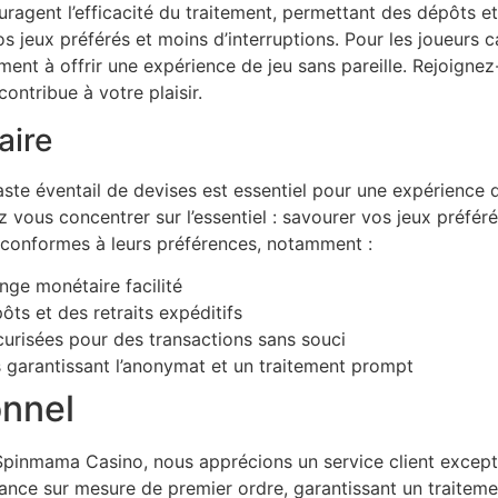
gent l’efficacité du traitement, permettant des dépôts et 
 jeux préférés et moins d’interruptions. Pour les joueurs ca
ement à offrir une expérience de jeu sans pareille. Rejoig
ontribue à votre plaisir.
aire
 éventail de devises est essentiel pour une expérience de j
z vous concentrer sur l’essentiel : savourer vos jeux préfér
 conformes à leurs préférences, notamment :
nge monétaire facilité
s et des retraits expéditifs
curisées pour des transactions sans souci
 garantissant l’anonymat et un traitement prompt
onnel
r Spinmama Casino, nous apprécions un service client except
ance sur mesure de premier ordre, garantissant un traiteme