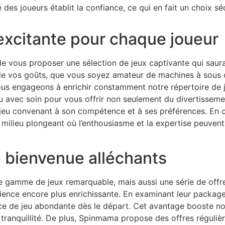
des joueurs établit la confiance, ce qui en fait un choix s
excitante pour chaque joueur
vous proposer une sélection de jeux captivante qui saura 
de vos goûts, que vous soyez amateur de machines à sous c
ous engageons à enrichir constamment notre répertoire de j
u avec soin pour vous offrir non seulement du divertisseme
n jeu convenant à son compétence et à ses préférences. En 
n milieu plongeant où l’enthousiasme et la expertise peuve
de bienvenue alléchants
gamme de jeux remarquable, mais aussi une série de offr
rience encore plus enrichissante. En examinant leur packa
ence de jeu abondante dès le départ. Cet avantage booste no
 tranquillité. De plus, Spinmama propose des offres régulièr