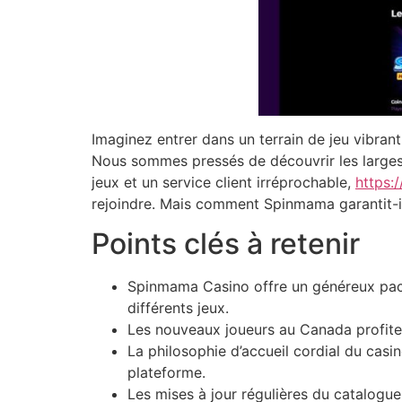
Imaginez entrer dans un terrain de jeu vibran
Nous sommes pressés de découvrir les larges
jeux et un service client irréprochable,
https:
rejoindre. Mais comment Spinmama garantit-il
Points clés à retenir
Spinmama Casino offre un généreux pack 
différents jeux.
Les nouveaux joueurs au Canada profitent
La philosophie d’accueil cordial du casi
plateforme.
Les mises à jour régulières du catalogue