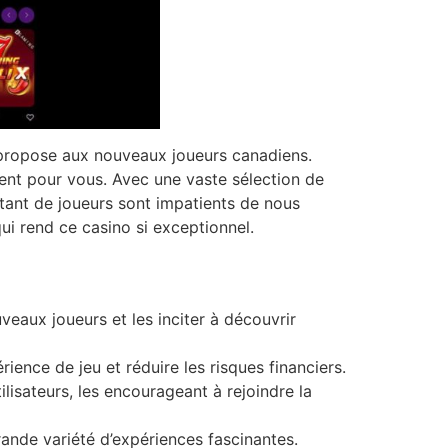
o propose aux nouveaux joueurs canadiens.
nt pour vous. Avec une vaste sélection de
 tant de joueurs sont impatients de nous
i rend ce casino si exceptionnel.
eaux joueurs et les inciter à découvrir
ence de jeu et réduire les risques financiers.
lisateurs, les encourageant à rejoindre la
rande variété d’expériences fascinantes.