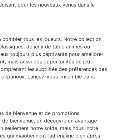
éduisant pour les nouveaux venus dans le
combler tous les joueurs. Notre collection
lassiques, de jeux de table animés ou
eux toujours plus captivants pour améliorer
nt, mais aussi des opportunités de jeu
comprenant les subtilités des préférences des
nt s’épanouir. Lancez-vous ensemble dans
es de bienvenue et de promotions
ge de bienvenue, on découvre un avantage
n seulement notre solde, mais nous incite
es qui maintiennent l’adrénaline bien après