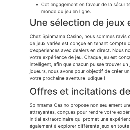
Cet engagement en faveur de la sécurité 
monde du jeu en ligne.
Une sélection de jeux 
Chez Spinmama Casino, nous sommes ravis de 
de jeux variée est conçue en tenant compte 
d’expériences avec dealers en direct. Nous n
votre expérience de jeu. Chaque jeu est conç
intelligent, afin que chacun puisse trouver u
joueurs, nous avons pour objectif de créer u
votre prochaine aventure ludique !
Offres et incitations 
Spinmama Casino propose non seulement une 
attrayantes, conçues pour rendre votre expé
initial extraordinaire qui promet une expéri
également à explorer différents jeux en toute