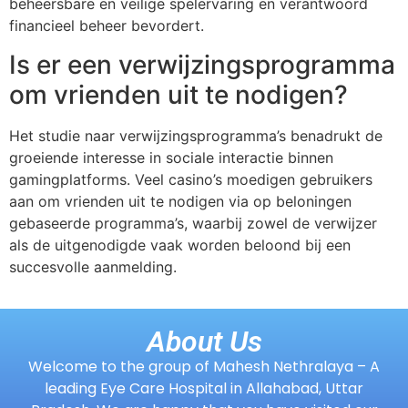
beheersbare en veilige spelervaring en verantwoord
financieel beheer bevordert.
Is er een verwijzingsprogramma
om vrienden uit te nodigen?
Het studie naar verwijzingsprogramma’s benadrukt de
groeiende interesse in sociale interactie binnen
gamingplatforms. Veel casino’s moedigen gebruikers
aan om vrienden uit te nodigen via op beloningen
gebaseerde programma’s, waarbij zowel de verwijzer
als de uitgenodigde vaak worden beloond bij een
succesvolle aanmelding.
About Us
Welcome to the group of Mahesh Nethralaya – A
leading Eye Care Hospital in Allahabad, Uttar