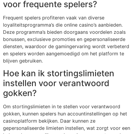
voor frequente spelers?
Frequent spelers profiteren vaak van diverse
loyaliteitsprogramma’s die online casino’s aanbieden.
Deze programma’s bieden doorgaans voordelen zoals
bonussen, exclusieve promoties en gepersonaliseerde
diensten, waardoor de gamingervaring wordt verbeterd
en spelers worden aangemoedigd om het platform te
blijven gebruiken.
Hoe kan ik stortingslimieten
instellen voor verantwoord
gokken?
Om stortingslimieten in te stellen voor verantwoord
gokken, kunnen spelers hun accountinstellingen op het
casinoplatform bekijken. Daar kunnen ze
gepersonaliseerde limieten instellen, wat zorgt voor een