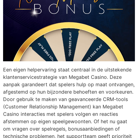
Een eigen helpervaring staat centraal in de uitstekende
klantenservicestrategie van Megabet Casino. Deze
aanpak garandeert dat spelers hulp op maat ontvangen,
afgestemd op hun bijzondere behoeften en voorkeuren.
Door gebruik te maken van geavanceerde CRM-tools
(Customer Relationship Management) kan Megabet
Casino interacties met spelers volgen en reacties
afstemmen op eigen speelgewoonten. Of het nu gaat
om vragen over spelregels, bonusaanbiedingen of
technische problemen, het supportteam geeft prioriteit