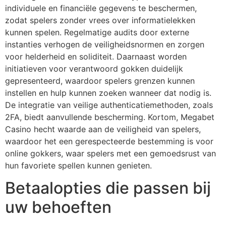
individuele en financiële gegevens te beschermen,
zodat spelers zonder vrees over informatielekken
kunnen spelen. Regelmatige audits door externe
instanties verhogen de veiligheidsnormen en zorgen
voor helderheid en soliditeit. Daarnaast worden
initiatieven voor verantwoord gokken duidelijk
gepresenteerd, waardoor spelers grenzen kunnen
instellen en hulp kunnen zoeken wanneer dat nodig is.
De integratie van veilige authenticatiemethoden, zoals
2FA, biedt aanvullende bescherming. Kortom, Megabet
Casino hecht waarde aan de veiligheid van spelers,
waardoor het een gerespecteerde bestemming is voor
online gokkers, waar spelers met een gemoedsrust van
hun favoriete spellen kunnen genieten.
Betaalopties die passen bij
uw behoeften