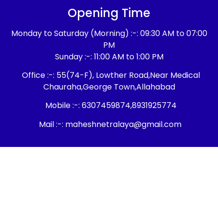
Opening Time
Monday to Saturday (Morning) :-: 09:30 AM to 07:00
PM
Sunday :-: 11:00 AM to 1:00 PM
Office :-: 55(74-F), Lowther Road,Near Medical
Chauraha,George Town,Allahabad
Mobile :-: 6307459874,8931925774
Mail :-: maheshnetralaya@gmail.com