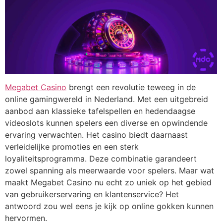
Megabet Casino
brengt een revolutie teweeg in de
online gamingwereld in Nederland. Met een uitgebreid
aanbod aan klassieke tafelspellen en hedendaagse
videoslots kunnen spelers een diverse en opwindende
ervaring verwachten. Het casino biedt daarnaast
verleidelijke promoties en een sterk
loyaliteitsprogramma. Deze combinatie garandeert
zowel spanning als meerwaarde voor spelers. Maar wat
maakt Megabet Casino nu echt zo uniek op het gebied
van gebruikerservaring en klantenservice? Het
antwoord zou wel eens je kijk op online gokken kunnen
hervormen.