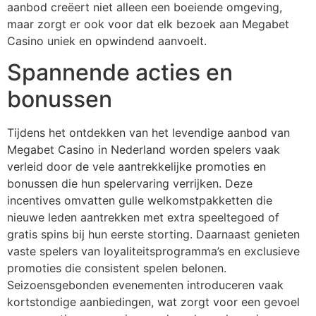
aanbod creëert niet alleen een boeiende omgeving,
maar zorgt er ook voor dat elk bezoek aan Megabet
Casino uniek en opwindend aanvoelt.
Spannende acties en
bonussen
Tijdens het ontdekken van het levendige aanbod van
Megabet Casino in Nederland worden spelers vaak
verleid door de vele aantrekkelijke promoties en
bonussen die hun spelervaring verrijken. Deze
incentives omvatten gulle welkomstpakketten die
nieuwe leden aantrekken met extra speeltegoed of
gratis spins bij hun eerste storting. Daarnaast genieten
vaste spelers van loyaliteitsprogramma’s en exclusieve
promoties die consistent spelen belonen.
Seizoensgebonden evenementen introduceren vaak
kortstondige aanbiedingen, wat zorgt voor een gevoel