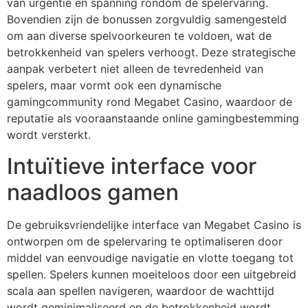
van urgentie en spanning rondom de spelervaring.
Bovendien zijn de bonussen zorgvuldig samengesteld
om aan diverse spelvoorkeuren te voldoen, wat de
betrokkenheid van spelers verhoogt. Deze strategische
aanpak verbetert niet alleen de tevredenheid van
spelers, maar vormt ook een dynamische
gamingcommunity rond Megabet Casino, waardoor de
reputatie als vooraanstaande online gamingbestemming
wordt versterkt.
Intuïtieve interface voor
naadloos gamen
De gebruiksvriendelijke interface van Megabet Casino is
ontworpen om de spelervaring te optimaliseren door
middel van eenvoudige navigatie en vlotte toegang tot
spellen. Spelers kunnen moeiteloos door een uitgebreid
scala aan spellen navigeren, waardoor de wachttijd
wordt geminimaliseerd en de betrokkenheid wordt