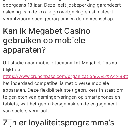
doorgaans 18 jaar. Deze leeftijdsbeperking garandeert
naleving van de lokale gokwetgeving en stimuleert
verantwoord speelgedrag binnen de gemeenschap.
Kan ik Megabet Casino
gebruiken op mobiele
apparaten?
Uit studie naar mobiele toegang tot Megabet Casino
blijkt dat
https://www.crunchbase.com/organization/%E5%A
het inderdaad compatibel is met diverse mobiele
apparaten. Deze flexibiliteit stelt gebruikers in staat om
te genieten van gamingervaringen op smartphones en
tablets, wat het gebruikersgemak en de engagement
van spelers vergroot.
Zijn er loyaliteitsprogramma’s