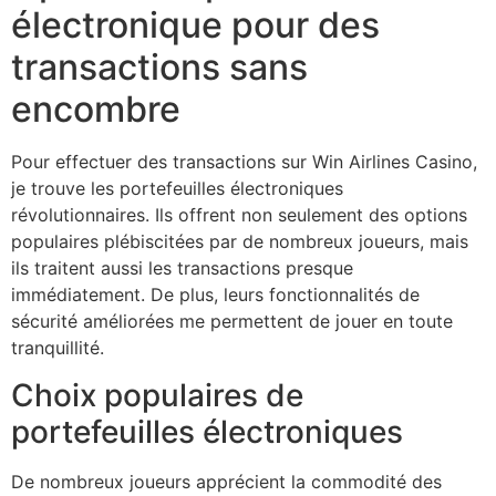
électronique pour des
transactions sans
encombre
Pour effectuer des transactions sur Win Airlines Casino,
je trouve les portefeuilles électroniques
révolutionnaires. Ils offrent non seulement des options
populaires plébiscitées par de nombreux joueurs, mais
ils traitent aussi les transactions presque
immédiatement. De plus, leurs fonctionnalités de
sécurité améliorées me permettent de jouer en toute
tranquillité.
Choix populaires de
portefeuilles électroniques
De nombreux joueurs apprécient la commodité des