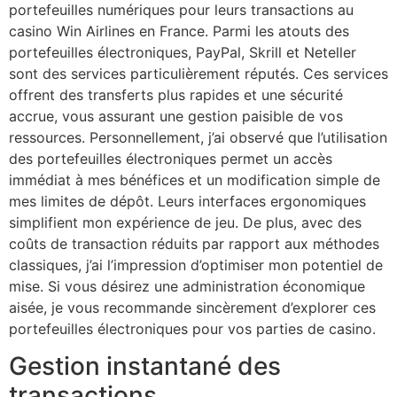
portefeuilles numériques pour leurs transactions au
casino Win Airlines en France. Parmi les atouts des
portefeuilles électroniques, PayPal, Skrill et Neteller
sont des services particulièrement réputés. Ces services
offrent des transferts plus rapides et une sécurité
accrue, vous assurant une gestion paisible de vos
ressources. Personnellement, j’ai observé que l’utilisation
des portefeuilles électroniques permet un accès
immédiat à mes bénéfices et un modification simple de
mes limites de dépôt. Leurs interfaces ergonomiques
simplifient mon expérience de jeu. De plus, avec des
coûts de transaction réduits par rapport aux méthodes
classiques, j’ai l’impression d’optimiser mon potentiel de
mise. Si vous désirez une administration économique
aisée, je vous recommande sincèrement d’explorer ces
portefeuilles électroniques pour vos parties de casino.
Gestion instantané des
transactions