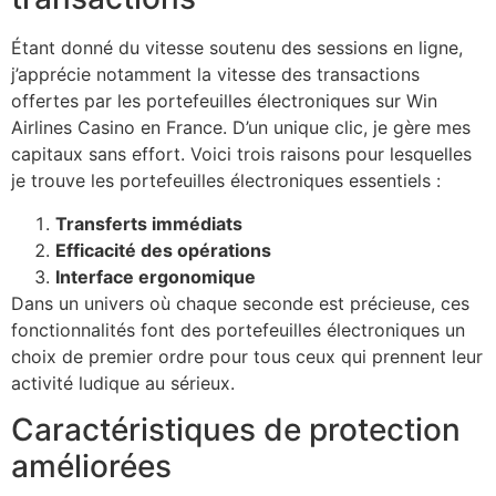
Étant donné du vitesse soutenu des sessions en ligne,
j’apprécie notamment la vitesse des transactions
offertes par les portefeuilles électroniques sur Win
Airlines Casino en France. D’un unique clic, je gère mes
capitaux sans effort. Voici trois raisons pour lesquelles
je trouve les portefeuilles électroniques essentiels :
Transferts immédiats
Efficacité des opérations
Interface ergonomique
Dans un univers où chaque seconde est précieuse, ces
fonctionnalités font des portefeuilles électroniques un
choix de premier ordre pour tous ceux qui prennent leur
activité ludique au sérieux.
Caractéristiques de protection
améliorées