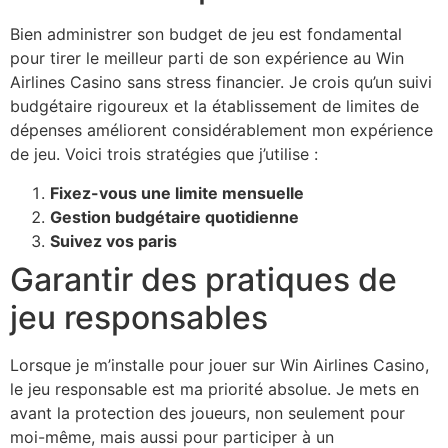
Bien administrer son budget de jeu est fondamental
pour tirer le meilleur parti de son expérience au Win
Airlines Casino sans stress financier. Je crois qu’un suivi
budgétaire rigoureux et la établissement de limites de
dépenses améliorent considérablement mon expérience
de jeu. Voici trois stratégies que j’utilise :
Fixez-vous une limite mensuelle
Gestion budgétaire quotidienne
Suivez vos paris
Garantir des pratiques de
jeu responsables
Lorsque je m’installe pour jouer sur Win Airlines Casino,
le jeu responsable est ma priorité absolue. Je mets en
avant la protection des joueurs, non seulement pour
moi-même, mais aussi pour participer à un