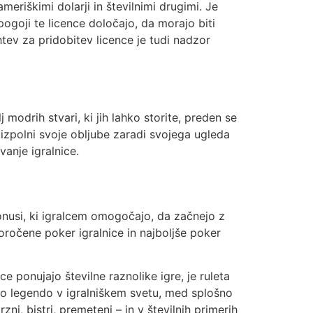
meriškimi dolarji in številnimi drugimi. Je
ogoji te licence določajo, da morajo biti
ev za pridobitev licence je tudi nadzor
 modrih stvari, ki jih lahko storite, preden se
a izpolni svoje obljube zaradi svojega ugleda
vanje igralnice.
bonusi, ki igralcem omogočajo, da začnejo z
oročene poker igralnice in najboljše poker
e ponujajo številne raznolike igre, je ruleta
ravo legendo v igralniškem svetu, med splošno
ni, bistri, premeteni – in v številnih primerih