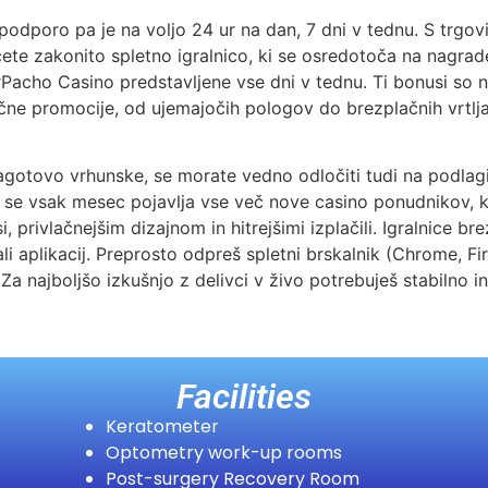
podporo pa je na voljo 24 ur na dan, 7 dni v tednu. S trgov
iščete zakonito spletno igralnico, ki se osredotoča na nagrad
rPacho Casino predstavljene vse dni v tednu. Ti bonusi so na 
čne promocije, od ujemajočih pologov do brezplačnih vrtljaje
tovo vrhunske, se morate vedno odločiti tudi na podlagi va
ji se vsak mesec pojavlja vse več nove casino ponudnikov, 
i, privlačnejšim dizajnom in hitrejšimi izplačili. Igralnice 
aplikacij. Preprosto odpreš spletni brskalnik (Chrome, Fire
 Za najboljšo izkušnjo z delivci v živo potrebuješ stabilno
Facilities
Keratometer
Optometry work-up rooms
Post-surgery Recovery Room