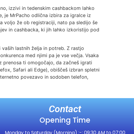
ino, izzivi in tedenskim cashbackom lahko
e, je MrPacho odlična izbira za igralce iz
voljo že ob registraciji, nato pa sledijo še
v in cashbacka, ki jih lahko izkoristijo pod
ših lastnih želja in potreb. Z rastjo
konkurenca med njimi pa je vse večja. Vsaka
brez prenosa ti omogočajo, da začneš igrati
fox, Safari ali Edge), obiščeš izbran spletni
 internetno povezavo in sodoben telefon,
Contact
Opening Time
Monday to Saturday (Morning) :-: 09:30 AM to 07:00