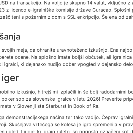
SD na transakcijo. Na voljo je skupno 14 valut, vključno z a
3 z licenco e-igralniške komisije države Curacao. Splošni p
ščiteni s požarnim zidom s SSL enkripcijo. Še ena od zaht
šanja
 svojih meja, da ohranite uravnoteženo izkušnjo. Ena najbolj
reberete ocene. Na splošno imate boljši občutek, ali igralnic
i igralci, ki dejansko nudijo dober vpogled v dejansko delo
 iger
bilno izkušnjo, hitrejšimi izplačili in še bolj radodarnimi 
poker sob za slovenske igralce v letu 2026! Preverite prip
omata v Sloveniji sta Starburst in Book of Ra.
ega demonstracijskega načina ter tako vadijo. Čeprav igralnic
asvoji. Skušnjava vrtečega se kolesa je igro spremenila v p
n ugled. Ljudje, ki igrajo ruleto, so pogosto označeni kot drz