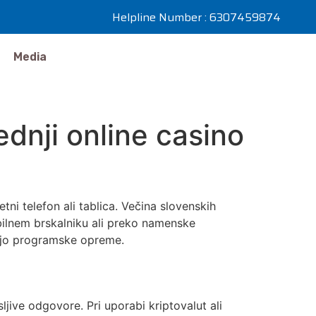
Helpline Number : 6307459874
Media
lednji online casino
tni telefon ali tablica. Večina slovenskih
bilnem brskalniku ali preko namenske
ostjo programske opreme.
ive odgovore. Pri uporabi kriptovalut ali