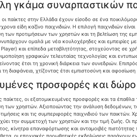
άλη γκάμα συναρπαστικών πα
 οι παίκτες στην Ελλάδα έχουν είσοδο σε ένα ποικιλόμο
χρονα είδη καζίνο παιχνιδιών. Η επιλογή παιχνιδιών εί
η των προτιμήσεων των χρηστών και τη βελτίωση της εμπε
νυπάρχουν ομαλά με νέα κουλοχέρηδες και εμπειρίες με l
Player) και επίπεδα μεταβλητότητας, στοχεύοντας σε χρή
σιμοποίηση γραφικών τελευταίας τεχνολογίας και εντυπ
νοντας έτσι τη χρονική διάρκεια των συνεδριών. Επιπρόσ
ι τη διαφάνεια, χτίζοντας έτσι εμπιστοσύνη και αφοσίωση
υμένες προσφορές και δώρο
ς παίκτες, οι εξατομικευμένες προσφορές και τα έπαθλα τ
ση των χρηστών. Αξιοποιώντας την ανάλυση δεδομένων, τ
τιμήσεις και τις συμπεριφορές παιχνιδιού των παικτών. 
χύει την συμμετοχή των χρηστών και την τιμή ζωής. Οι 
ος, κίνητρα επαναφόρτωσης και ανταμοιβές πιστότητας 
θετα, οι εποχιακές προωθητικές εκδηλώσεις παράγουν εν