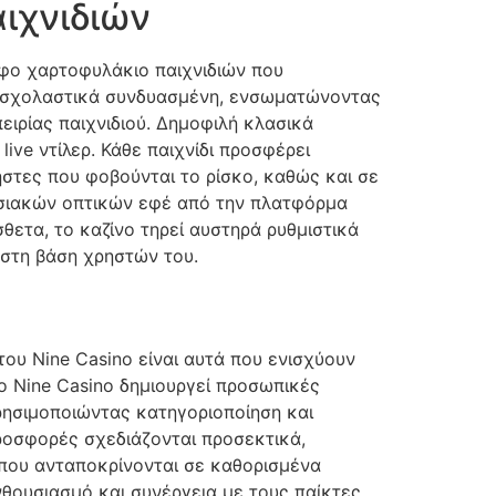
ιχνιδιών
ρφο χαρτοφυλάκιο παιχνιδιών που
ναι σχολαστικά συνδυασμένη, ενσωματώνοντας
ιρίας παιχνιδιού. Δημοφιλή κλασικά
ive ντίλερ. Κάθε παιχνίδι προσφέρει
στες που φοβούνται το ρίσκο, καθώς και σε
ωσιακών οπτικών εφέ από την πλατφόρμα
θετα, το καζίνο τηρεί αυστηρά ρυθμιστικά
 στη βάση χρηστών του.
ου Nine Casino είναι αυτά που ενισχύουν
ο Nine Casino δημιουργεί προσωπικές
Χρησιμοποιώντας κατηγοριοποίηση και
προσφορές σχεδιάζονται προσεκτικά,
που ανταποκρίνονται σε καθορισμένα
θουσιασμό και συνέργεια με τους παίκτες,