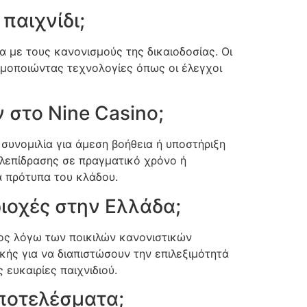
παιχνίδι;
α με τους κανονισμούς της δικαιοδοσίας. Οι
σιμοποιώντας τεχνολογίες όπως οι έλεγχοι
στο Nine Casino;
συνομιλία για άμεση βοήθεια ή υποστήριξη
ηλεπίδρασης σε πραγματικό χρόνο ή
α πρότυπα του κλάδου.
ιοχές στην Ελλάδα;
άδος λόγω των ποικιλών κανονιστικών
κής για να διαπιστώσουν την επιλεξιμότητά
ευκαιρίες παιχνιδιού.
αποτελέσματα;