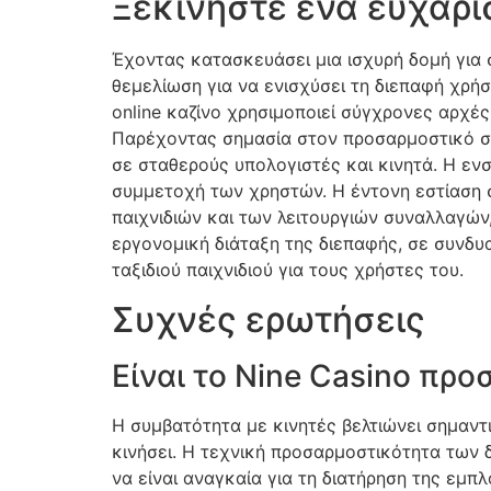
Ξεκινήστε ένα ευχάρισ
Έχοντας κατασκευάσει μια ισχυρή δομή για 
θεμελίωση για να ενισχύσει τη διεπαφή χρήσ
online καζίνο χρησιμοποιεί σύγχρονες αρχέ
Παρέχοντας σημασία στον προσαρμοστικό σχε
σε σταθερούς υπολογιστές και κινητά. Η ε
συμμετοχή των χρηστών. Η έντονη εστίαση 
παιχνιδιών και των λειτουργιών συναλλαγών
εργονομική διάταξη της διεπαφής, σε συνδυα
ταξιδιού παιχνιδιού για τους χρήστες του.
Συχνές ερωτήσεις
Είναι το Nine Casino προ
Η συμβατότητα με κινητές βελτιώνει σημαντ
κινήσει. Η τεχνική προσαρμοστικότητα των 
να είναι αναγκαία για τη διατήρηση της εμπ