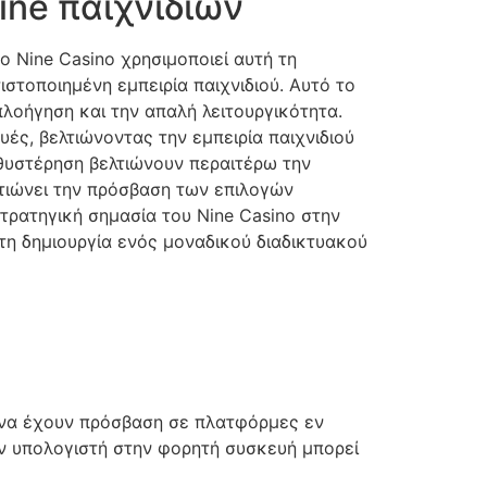
ine παιχνιδιών
ο Nine Casino χρησιμοποιεί αυτή τη
ιστοποιημένη εμπειρία παιχνιδιού. Αυτό το
πλοήγηση και την απαλή λειτουργικότητα.
ς, βελτιώνοντας την εμπειρία παιχνιδιού
θυστέρηση βελτιώνουν περαιτέρω την
τιώνει την πρόσβαση των επιλογών
τρατηγική σημασία του Nine Casino στην
στη δημιουργία ενός μοναδικού διαδικτυακού
ς να έχουν πρόσβαση σε πλατφόρμες εν
ον υπολογιστή στην φορητή συσκευή μπορεί