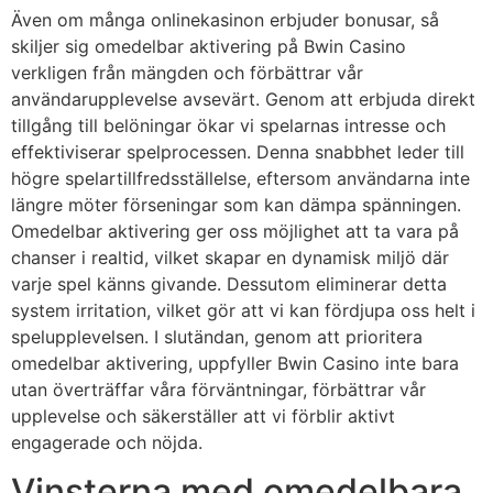
Även om många onlinekasinon erbjuder bonusar, så
skiljer sig omedelbar aktivering på Bwin Casino
verkligen från mängden och förbättrar vår
användarupplevelse avsevärt. Genom att erbjuda direkt
tillgång till belöningar ökar vi spelarnas intresse och
effektiviserar spelprocessen. Denna snabbhet leder till
högre spelartillfredsställelse, eftersom användarna inte
längre möter förseningar som kan dämpa spänningen.
Omedelbar aktivering ger oss möjlighet att ta vara på
chanser i realtid, vilket skapar en dynamisk miljö där
varje spel känns givande. Dessutom eliminerar detta
system irritation, vilket gör att vi kan fördjupa oss helt i
spelupplevelsen. I slutändan, genom att prioritera
omedelbar aktivering, uppfyller Bwin Casino inte bara
utan överträffar våra förväntningar, förbättrar vår
upplevelse och säkerställer att vi förblir aktivt
engagerade och nöjda.
Vinsterna med omedelbara