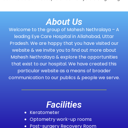
About Us
Welcome to the group of Mahesh Nethralaya – A
leading Eye Care Hospital in Allahabad, Uttar
Pradesh. We are happy that you have visited our
website & we invite you to find out more about
Mahesh Nethralaya & explore the opportunities
that exist to our hospital. We have created this
particular website as a means of broader
communication to our publics & people we serve.
Facilities
Keratometer
Optometry work-up rooms
Post-surgery Recovery Room