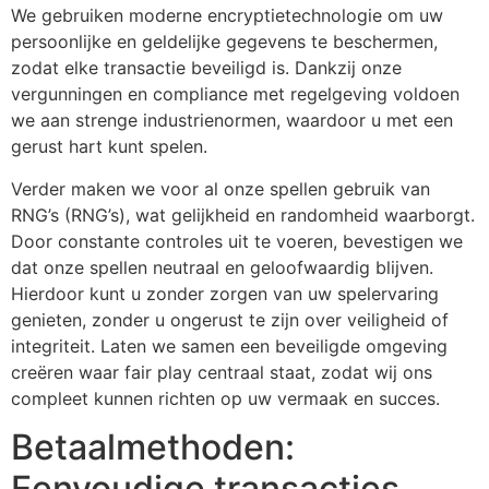
We gebruiken moderne encryptietechnologie om uw
persoonlijke en geldelijke gegevens te beschermen,
zodat elke transactie beveiligd is. Dankzij onze
vergunningen en compliance met regelgeving voldoen
we aan strenge industrienormen, waardoor u met een
gerust hart kunt spelen.
Verder maken we voor al onze spellen gebruik van
RNG’s (RNG’s), wat gelijkheid en randomheid waarborgt.
Door constante controles uit te voeren, bevestigen we
dat onze spellen neutraal en geloofwaardig blijven.
Hierdoor kunt u zonder zorgen van uw spelervaring
genieten, zonder u ongerust te zijn over veiligheid of
integriteit. Laten we samen een beveiligde omgeving
creëren waar fair play centraal staat, zodat wij ons
compleet kunnen richten op uw vermaak en succes.
Betaalmethoden:
Eenvoudige transacties