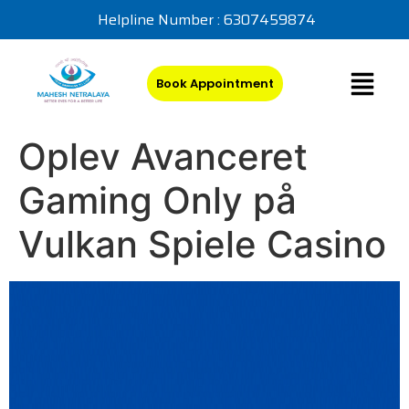
Helpline Number : 6307459874
Book Appointment
Oplev Avanceret
Gaming Only på
Vulkan Spiele Casino