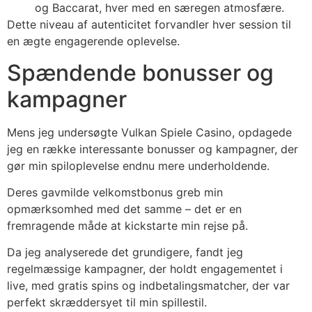
og Baccarat, hver med en særegen atmosfære.
Dette niveau af autenticitet forvandler hver session til
en ægte engagerende oplevelse.
Spændende bonusser og
kampagner
Mens jeg undersøgte Vulkan Spiele Casino, opdagede
jeg en række interessante bonusser og kampagner, der
gør min spiloplevelse endnu mere underholdende.
Deres gavmilde velkomstbonus greb min
opmærksomhed med det samme – det er en
fremragende måde at kickstarte min rejse på.
Da jeg analyserede det grundigere, fandt jeg
regelmæssige kampagner, der holdt engagementet i
live, med gratis spins og indbetalingsmatcher, der var
perfekt skræddersyet til min spillestil.