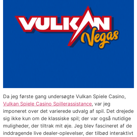
Da jeg første gang undersøgte Vulkan Spiele Casino,
Vulkan Spiele Casino Spillerassistance
, var jeg
imponeret over det varierede udvalg af spil. Det drejede
sig ikke kun om de klassiske spil; der var også nutidige
muligheder, der tiltrak mit øje. Jeg blev fascineret af de
inddragende live dealer-oplevelser, der tilbød interaktivt