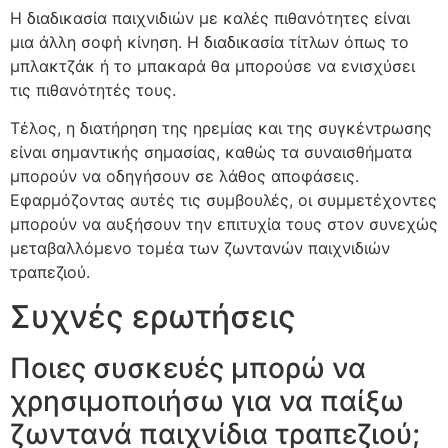
Η διαδικασία παιχνιδιών με καλές πιθανότητες είναι
μια άλλη σοφή κίνηση. Η διαδικασία τίτλων όπως το
μπλακτζάκ ή το μπακαρά θα μπορούσε να ενισχύσει
τις πιθανότητές τους.
Τέλος, η διατήρηση της ηρεμίας και της συγκέντρωσης
είναι σημαντικής σημασίας, καθώς τα συναισθήματα
μπορούν να οδηγήσουν σε λάθος αποφάσεις.
Εφαρμόζοντας αυτές τις συμβουλές, οι συμμετέχοντες
μπορούν να αυξήσουν την επιτυχία τους στον συνεχώς
μεταβαλλόμενο τομέα των ζωντανών παιχνιδιών
τραπεζιού.
Συχνές ερωτήσεις
Ποιες συσκευές μπορώ να
χρησιμοποιήσω για να παίξω
ζωντανά παιχνίδια τραπεζιού;