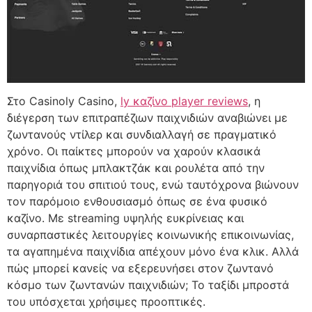
Στο Casinoly Casino,
ly καζίνο player reviews
, η
διέγερση των επιτραπέζιων παιχνιδιών αναβιώνει με
ζωντανούς ντίλερ και συνδιαλλαγή σε πραγματικό
χρόνο. Οι παίκτες μπορούν να χαρούν κλασικά
παιχνίδια όπως μπλακτζάκ και ρουλέτα από την
παρηγοριά του σπιτιού τους, ενώ ταυτόχρονα βιώνουν
τον παρόμοιο ενθουσιασμό όπως σε ένα φυσικό
καζίνο. Με streaming υψηλής ευκρίνειας και
συναρπαστικές λειτουργίες κοινωνικής επικοινωνίας,
τα αγαπημένα παιχνίδια απέχουν μόνο ένα κλικ. Αλλά
πώς μπορεί κανείς να εξερευνήσει στον ζωντανό
κόσμο των ζωντανών παιχνιδιών; Το ταξίδι μπροστά
του υπόσχεται χρήσιμες προοπτικές.