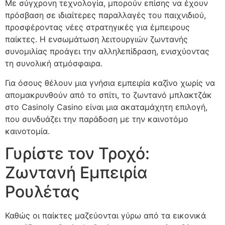
Με σύγχρονη τεχνολογία, μπορούν επίσης να έχουν
πρόσβαση σε ιδιαίτερες παραλλαγές του παιχνιδιού,
προσφέροντας νέες στρατηγικές για έμπειρους
παίκτες. Η ενσωμάτωση λειτουργιών ζωντανής
συνομιλίας προάγει την αλληλεπίδραση, ενισχύοντας
τη συνολική ατμόσφαιρα.
Για όσους θέλουν μια γνήσια εμπειρία καζίνο χωρίς να
απομακρυνθούν από το σπίτι, το ζωντανό μπλακτζάκ
στο Casinoly Casino είναι μια ακαταμάχητη επιλογή,
που συνδυάζει την παράδοση με την καινοτόμο
καινοτομία.
Γυρίστε τον Τροχό:
Ζωντανή Εμπειρία
Ρουλέτας
Καθώς οι παίκτες μαζεύονται γύρω από τα εικονικά