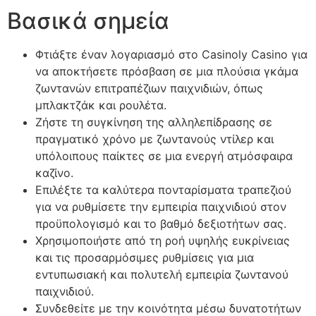
Βασικά σημεία
Φτιάξτε έναν λογαριασμό στο Casinoly Casino για
να αποκτήσετε πρόσβαση σε μια πλούσια γκάμα
ζωντανών επιτραπέζιων παιχνιδιών, όπως
μπλακτζάκ και ρουλέτα.
Ζήστε τη συγκίνηση της αλληλεπίδρασης σε
πραγματικό χρόνο με ζωντανούς ντίλερ και
υπόλοιπους παίκτες σε μια ενεργή ατμόσφαιρα
καζίνο.
Επιλέξτε τα καλύτερα πονταρίσματα τραπεζιού
για να ρυθμίσετε την εμπειρία παιχνιδιού στον
προϋπολογισμό και το βαθμό δεξιοτήτων σας.
Χρησιμοποιήστε από τη ροή υψηλής ευκρίνειας
και τις προσαρμόσιμες ρυθμίσεις για μια
εντυπωσιακή και πολυτελή εμπειρία ζωντανού
παιχνιδιού.
Συνδεθείτε με την κοινότητα μέσω δυνατοτήτων