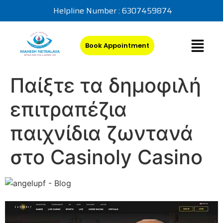
Helpline Number : 6307459874
Book Appointment
Παίξτε τα δημοφιλή
επιτραπέζια
παιχνίδια ζωντανά
στο Casinoly Casino