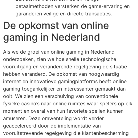
betaalmethoden versterken de game-ervaring en
garanderen veilige en directe transacties.
De opkomst van online
gaming in Nederland
Als we de groei van online gaming in Nederland
onderzoeken, zien we hoe snelle technologische
vooruitgang en veranderende regelgeving de situatie
hebben veranderd. De opkomst van hoogwaardig
internet en innovatieve gamingplatforms heeft online
gaming toegankelijker en interessanter gemaakt dan
ooit. We zien een verschuiving van conventionele
fysieke casino’s naar online ruimtes waar spelers op elk
moment en overal van hun favoriete spellen kunnen
amuseren. Deze omwenteling wordt verder
geaccelereerd door de implementatie van
vooruitstrevende regelgeving die klantenbescherming