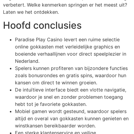
verbetert. Welke kenmerken springen er het meest uit?
Laten we het ontdekken.
Hoofd conclusies
Paradise Play Casino levert een ruime selectie
online gokkasten met verleidelijke graphics en
boeiende verhaallijnen voor direct speelplezier in
Nederland.
Spelers kunnen profiteren van bijzondere functies
zoals bonusrondes en gratis spins, waardoor hun
kansen om direct te winnen groeien.
De intuïtieve interface biedt een vlotte navigatie,
waardoor je snel en zonder problemen toegang
hebt tot je favoriete gokkasten.
Mobiel gamen wordt gesteund, waardoor spelers
altijd en overal van gokkasten kunnen genieten en
winstkansen bereikbaarder worden.
Een sterke klantenservice en veilige