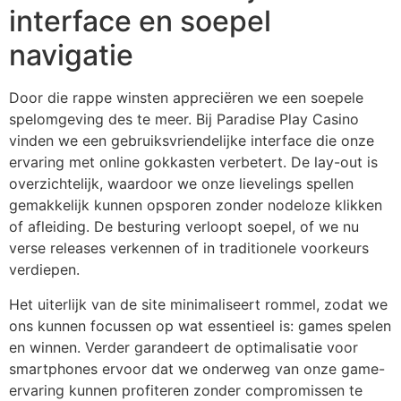
interface en soepel
navigatie
Door die rappe winsten appreciëren we een soepele
spelomgeving des te meer. Bij Paradise Play Casino
vinden we een gebruiksvriendelijke interface die onze
ervaring met online gokkasten verbetert. De lay-out is
overzichtelijk, waardoor we onze lievelings spellen
gemakkelijk kunnen opsporen zonder nodeloze klikken
of afleiding. De besturing verloopt soepel, of we nu
verse releases verkennen of in traditionele voorkeurs
verdiepen.
Het uiterlijk van de site minimaliseert rommel, zodat we
ons kunnen focussen op wat essentieel is: games spelen
en winnen. Verder garandeert de optimalisatie voor
smartphones ervoor dat we onderweg van onze game-
ervaring kunnen profiteren zonder compromissen te