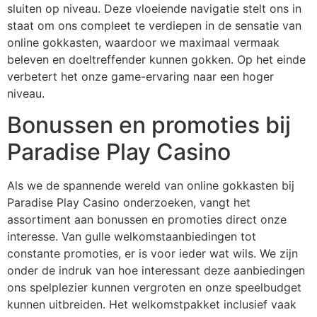
sluiten op niveau. Deze vloeiende navigatie stelt ons in
staat om ons compleet te verdiepen in de sensatie van
online gokkasten, waardoor we maximaal vermaak
beleven en doeltreffender kunnen gokken. Op het einde
verbetert het onze game-ervaring naar een hoger
niveau.
Bonussen en promoties bij
Paradise Play Casino
Als we de spannende wereld van online gokkasten bij
Paradise Play Casino onderzoeken, vangt het
assortiment aan bonussen en promoties direct onze
interesse. Van gulle welkomstaanbiedingen tot
constante promoties, er is voor ieder wat wils. We zijn
onder de indruk van hoe interessant deze aanbiedingen
ons spelplezier kunnen vergroten en onze speelbudget
kunnen uitbreiden. Het welkomstpakket inclusief vaak