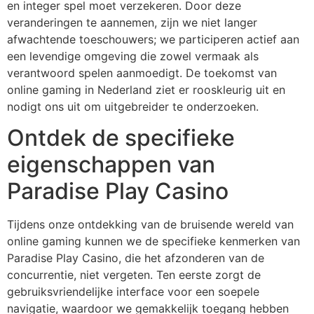
en integer spel moet verzekeren. Door deze
veranderingen te aannemen, zijn we niet langer
afwachtende toeschouwers; we participeren actief aan
een levendige omgeving die zowel vermaak als
verantwoord spelen aanmoedigt. De toekomst van
online gaming in Nederland ziet er rooskleurig uit en
nodigt ons uit om uitgebreider te onderzoeken.
Ontdek de specifieke
eigenschappen van
Paradise Play Casino
Tijdens onze ontdekking van de bruisende wereld van
online gaming kunnen we de specifieke kenmerken van
Paradise Play Casino, die het afzonderen van de
concurrentie, niet vergeten. Ten eerste zorgt de
gebruiksvriendelijke interface voor een soepele
navigatie, waardoor we gemakkelijk toegang hebben