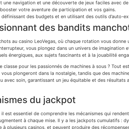
tit une navigation et une découverte de jeux faciles avec de
booster votre aventure de participation et vos gains.
définissant des budgets et en utilisant des outils d’auto-ex
sionnant des bandits mancho
nchots au casino LeoVegas, où chaque rotation vous donne 
 interrupteur, vous plongez dans un univers de imagination 
els énergiques, aux sujets fascinants et à la jouabilité eng
 classe pour les passionnés de machines à sous ? Tout est 
 vous plongeront dans la nostalgie, tandis que des machin
 avec soin, garantissant un jeu équitable et des résultats
ismes du jackpot
, il est essentiel de comprendre les mécanismes qui rendent 
ugmentent à chaque mise. Il y a les jackpots cumulatifs : d
e à plusieurs casinos, et peuvent produire des récompense