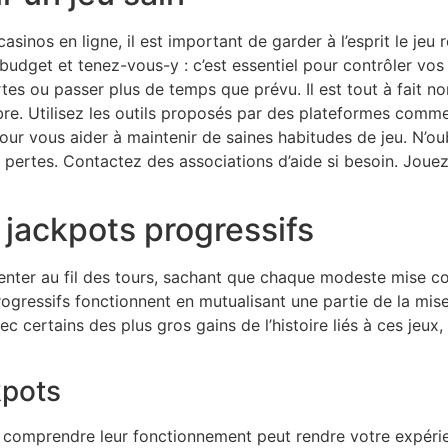
sinos en ligne, il est important de garder à l’esprit le jeu
udget et tenez-vous-y : c’est essentiel pour contrôler vos 
s ou passer plus de temps que prévu. Il est tout à fait norm
ibre. Utilisez les outils proposés par des plateformes com
pour vous aider à maintenir de saines habitudes de jeu. N’oub
es pertes. Contactez des associations d’aide si besoin. Jou
jackpots progressifs
enter au fil des tours, sachant que chaque modeste mise co
ogressifs fonctionnent en mutualisant une partie de la mise
c certains des plus gros gains de l’histoire liés à ces jeux,
kpots
ble, comprendre leur fonctionnement peut rendre votre expéri