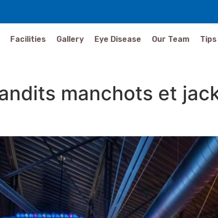
Facilities
Gallery
Eye Disease
Our Team
Tips
bandits manchots et jack