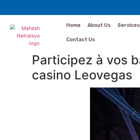
Home
About Us
Services
Contact Us
Participez à vos 
casino Leovegas