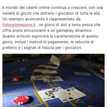
Il mondo dei casinò online continua a crescere, con una
varietà di giochi che attirano i giocatori di tutte le età.
Un esempio avvincente è rappresentato da
fishingtimegame.it
, un gioco di slot a tema pesca che
offre premi emozionanti e un gameplay dinamico.
Questo articolo esplorerà le caratteristiche di questo
gioco, inclusi i metodi di pagamento, le velocità di
prelievo e i segnali di fiducia per i giocatori.