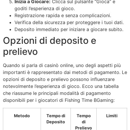
Inizia a Giocare:
Clicca sul pulsante “Gioca” e
goditi l’esperienza di gioco.
Registrazione rapida e senza complicazioni.
Verifica della sicurezza per proteggere i tuoi dati.
Deposito immediato per iniziare a giocare subito.
Opzioni di deposito e
prelievo
Quando si parla di casinò online, uno degli aspetti più
importanti è rappresentato dai metodi di pagamento. Le
opzioni di deposito e prelievo possono influenzare
notevolmente l’esperienza di gioco. Ecco una tabella
che riassume le principali modalità di pagamento
disponibili per i giocatori di Fishing Time BGaming:
Metodo
Tempo di
Tempo
Limiti
Deposito
di
Prelievo