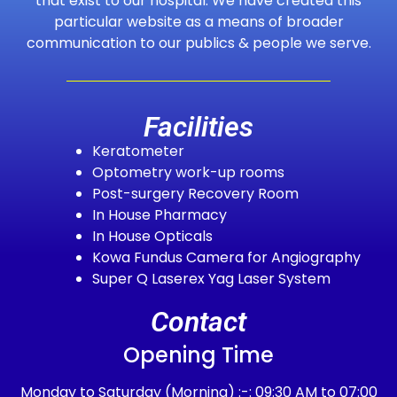
that exist to our hospital. We have created this
particular website as a means of broader
communication to our publics & people we serve.
Facilities
Keratometer
Optometry work-up rooms
Post-surgery Recovery Room
In House Pharmacy
In House Opticals
Kowa Fundus Camera for Angiography
Super Q Laserex Yag Laser System
Contact
Opening Time
Monday to Saturday (Morning) :-: 09:30 AM to 07:00