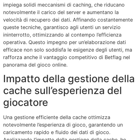
impiega solidi meccanismi di caching, che riducano
notevolmente il carico del server e aumentano la
velocità di recupero dei dati. Affinando costantemente
queste tecniche, garantisco agli utenti un servizio
ininterrotto, ottimizzando al contempo l’efficienza
operativa. Questo impegno per un’elaborazione dati
efficace non solo soddisfa le esigenze degli utenti, ma
rafforza anche il vantaggio competitivo di Betflag nel
panorama del gioco online.
Impatto della gestione della
cache sull’esperienza del
giocatore
Una gestione efficiente della cache ottimizza
notevolmente l’esperienza di gioco, garantendo un
caricamento rapido e fluido dei dati di gioco.
Analizzando l’impatto della gestione della cache, ho