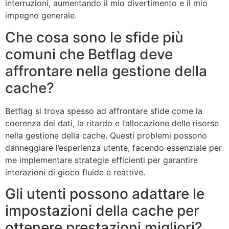
interruzioni, aumentando il mio divertimento e il mio
impegno generale.
Che cosa sono le sfide più
comuni che Betflag deve
affrontare nella gestione della
cache?
Betflag si trova spesso ad affrontare sfide come la
coerenza dei dati, la ritardo e l’allocazione delle risorse
nella gestione della cache. Questi problemi possono
danneggiare l’esperienza utente, facendo essenziale per
me implementare strategie efficienti per garantire
interazioni di gioco fluide e reattive.
Gli utenti possono adattare le
impostazioni della cache per
ottenere prestazioni migliori?