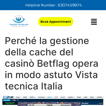
Helpline Number : 6307459874
Book Appointment
Perché la gestione
della cache del
casinò Betflag opera
in modo astuto Vista
tecnica Italia