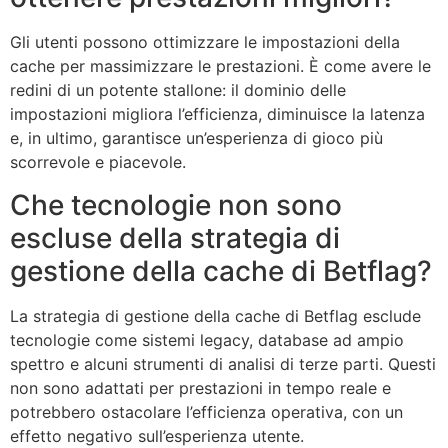
Gli utenti possono ottimizzare le impostazioni della
cache per massimizzare le prestazioni. È come avere le
redini di un potente stallone: il dominio delle
impostazioni migliora l’efficienza, diminuisce la latenza
e, in ultimo, garantisce un’esperienza di gioco più
scorrevole e piacevole.
Che tecnologie non sono
escluse della strategia di
gestione della cache di Betflag?
La strategia di gestione della cache di Betflag esclude
tecnologie come sistemi legacy, database ad ampio
spettro e alcuni strumenti di analisi di terze parti. Questi
non sono adattati per prestazioni in tempo reale e
potrebbero ostacolare l’efficienza operativa, con un
effetto negativo sull’esperienza utente.