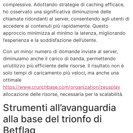
complessive. Adottando strategie di caching efficace,
ho osservato una significativa diminuzione delle
chiamate ridondanti al server, consentendo agli utenti di
accedere ai contenuti più rapidamente. Questo
approccio minimizza al minimo la latenza, migliorando
l’esperienza e la soddisfazione dell’utente.
Con un minor numero di domande inviate al server,
diminuiamo anche il carico di banda, permettendo
un’utilizzo più efficiente delle risorse. Il risultato non è
solo tempi di caricamento più veloci, ma anche una
ottimale
https://www.crunchbase.com/organization/zeusplay
allocazione delle risorse, necessaria per la scalabilità.
Strumenti all’avanguardia
alla base del trionfo di
Betflag