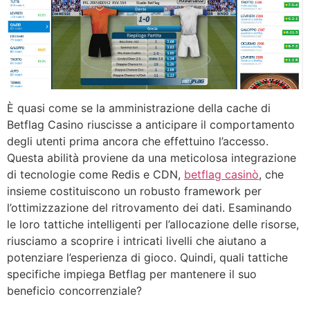
È quasi come se la amministrazione della cache di
Betflag Casino riuscisse a anticipare il comportamento
degli utenti prima ancora che effettuino l’accesso.
Questa abilità proviene da una meticolosa integrazione
di tecnologie come Redis e CDN,
betflag casinò
, che
insieme costituiscono un robusto framework per
l’ottimizzazione del ritrovamento dei dati. Esaminando
le loro tattiche intelligenti per l’allocazione delle risorse,
riusciamo a scoprire i intricati livelli che aiutano a
potenziare l’esperienza di gioco. Quindi, quali tattiche
specifiche impiega Betflag per mantenere il suo
beneficio concorrenziale?