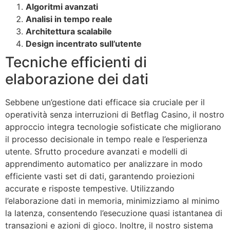
Algoritmi avanzati
Analisi in tempo reale
Architettura scalabile
Design incentrato sull’utente
Tecniche efficienti di
elaborazione dei dati
Sebbene un’gestione dati efficace sia cruciale per il
operatività senza interruzioni di Betflag Casino, il nostro
approccio integra tecnologie sofisticate che migliorano
il processo decisionale in tempo reale e l’esperienza
utente. Sfrutto procedure avanzati e modelli di
apprendimento automatico per analizzare in modo
efficiente vasti set di dati, garantendo proiezioni
accurate e risposte tempestive. Utilizzando
l’elaborazione dati in memoria, minimizziamo al minimo
la latenza, consentendo l’esecuzione quasi istantanea di
transazioni e azioni di gioco. Inoltre, il nostro sistema