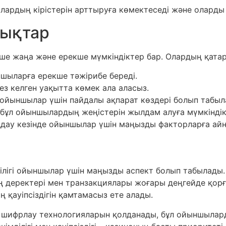
ардың кірістерін арттыруға көмектеседі және оларды 
ықтар
ше жаңа және ерекше мүмкіндіктер бар. Олардың қата
шыларға ерекше тәжірибе береді.
ез келген уақытта көмек ала аласыз.
ы ойыншылар үшін пайдалы ақпарат көздері болып табыл
 бұл ойыншылардың жеңістерін жылдам алуға мүмкіндік
дау кезінде ойыншылар үшін маңызды факторларға айн
мділігі ойыншылар үшін маңызды аспект болып табылад
 деректері мен транзакциялары жоғары деңгейде қорғ
 қауіпсіздігін қамтамасыз ете алады.
и шифрлау технологияларын қолданады, бұл ойыншылард