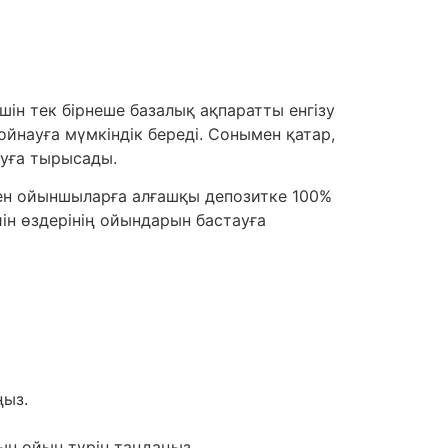
ін тек бірнеше базалық ақпаратты енгізу
ойнауға мүмкіндік береді. Сонымен қатар,
туға тырысады.
ген ойыншыларға алғашқы депозитке 100%
йін өздерінің ойындарын бастауға
ңыз.
ын ойын түрін таңдаңыз.