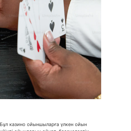
 Бұл казино ойыншыларға үлкен ойын