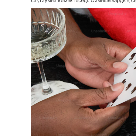
сақтауына көмектеседі. Ойыншылардың сенім