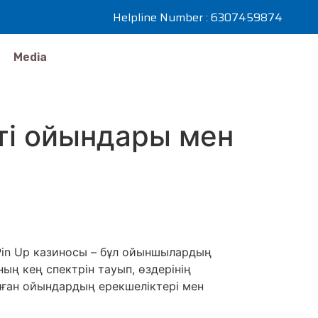
Helpline Number : 6307459874
Media
ті ойындары мен
Pin Up казиносы – бұл ойыншылардың
ң кең спектрін тауып, өздерінің
лған ойындардың ерекшеліктері мен