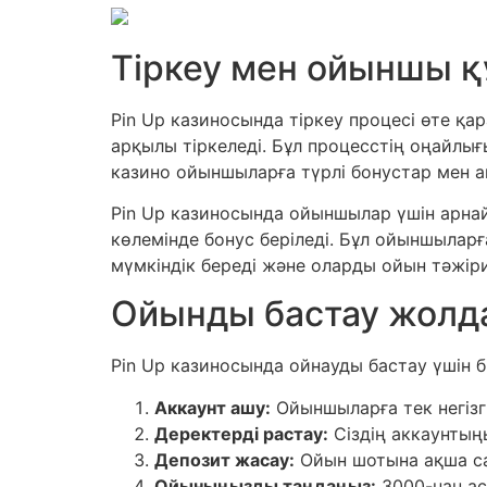
Тіркеу мен ойыншы қ
Pin Up казиносында тіркеу процесі өте қ
арқылы тіркеледі. Бұл процесстің оңайлығ
казино ойыншыларға түрлі бонустар мен 
Pin Up казиносында ойыншылар үшін арна
көлемінде бонус беріледі. Бұл ойыншылар
мүмкіндік береді және оларды ойын тәжір
Ойынды бастау жолд
Pin Up казиносында ойнауды бастау үшін
Аккаунт ашу:
Ойыншыларға тек негізгі
Деректерді растау:
Сіздің аккаунтың
Депозит жасау:
Ойын шотына ақша сал
Ойыныңызды таңдаңыз:
3000-нан ас