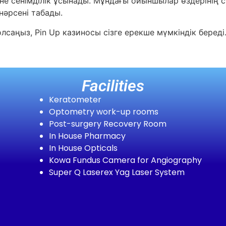
әне сенімділік ұсынады. Мұндағы ойыншылар өздерінің с
нәрсені табады.
саңыз, Pin Up казиносы сізге ерекше мүмкіндік береді. Те
Facilities
Keratometer
Optometry work-up rooms
Post-surgery Recovery Room
In House Pharmacy
In House Opticals
Kowa Fundus Camera for Angiography
Super Q Laserex Yag Laser System