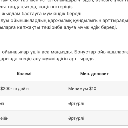
ы таңдаңыз да, көңіл көтеріңіз.
 жылдам бастауға мүмкіндік береді.
болуы ойыншылардың қаржылық құндылығын арттырады
ларға көпжақты тәжірибе алуға мүмкіндік береді.
ойыншылар үшін аса маңызды. Бонустар ойыншыларға к
рында жеңіс алу мүмкіндігін арттырады.
Көлемі
Мин. депозит
$200-ге дейін
Минимум $10
лі
Әртүрлі
ейін
Әртүрлі