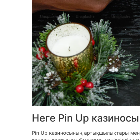
Неге Pin Up казиносы
Pin Up казиносының артықшылықтары мен м