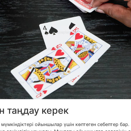
н таңдау керек
үмкіндіктері ойыншылар үшін көптеген себептер бар.