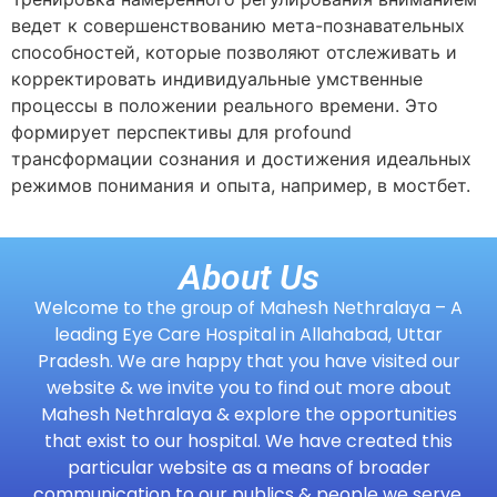
ведет к совершенствованию мета-познавательных
способностей, которые позволяют отслеживать и
корректировать индивидуальные умственные
процессы в положении реального времени. Это
формирует перспективы для profound
трансформации сознания и достижения идеальных
режимов понимания и опыта, например, в мостбет.
About Us
Welcome to the group of Mahesh Nethralaya – A
leading Eye Care Hospital in Allahabad, Uttar
Pradesh. We are happy that you have visited our
website & we invite you to find out more about
Mahesh Nethralaya & explore the opportunities
that exist to our hospital. We have created this
particular website as a means of broader
communication to our publics & people we serve.