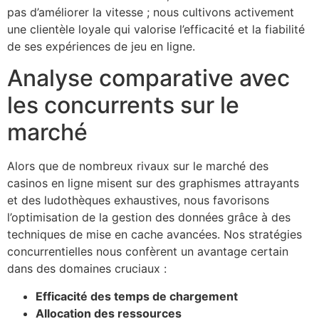
pas d’améliorer la vitesse ; nous cultivons activement
une clientèle loyale qui valorise l’efficacité et la fiabilité
de ses expériences de jeu en ligne.
Analyse comparative avec
les concurrents sur le
marché
Alors que de nombreux rivaux sur le marché des
casinos en ligne misent sur des graphismes attrayants
et des ludothèques exhaustives, nous favorisons
l’optimisation de la gestion des données grâce à des
techniques de mise en cache avancées. Nos stratégies
concurrentielles nous confèrent un avantage certain
dans des domaines cruciaux :
Efficacité des temps de chargement
Allocation des ressources