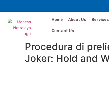
Home
About Us
Services
Contact Us
Procedura di prel
Joker: Hold and Wi