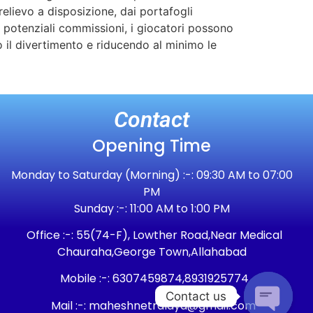
relievo a disposizione, dai portafogli
 le potenziali commissioni, i giocatori possono
o il divertimento e riducendo al minimo le
Contact
Opening Time
Monday to Saturday (Morning) :-: 09:30 AM to 07:00
PM
Sunday :-: 11:00 AM to 1:00 PM
Office :-: 55(74-F), Lowther Road,Near Medical
Chauraha,George Town,Allahabad
Mobile :-: 6307459874,8931925774
Contact us
Mail :-: maheshnetralaya@gmail.com