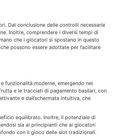
ori. Dal conclusione delle controlli necessarie
one. Inoltre, comprendere i diversi tempi di
 mano che i giocatori si spostano in questo
iche possono essere adottate per facilitare
e e funzionalità moderne, emergendo nel
rutta e le tracciati di pagamento basilari, con
tivante e dall’schermata intuitiva, che
cio equilibrato. Inoltre, il potenziale di
dosi sia ai principianti che ai giocatori
ondo con il gioco delle slot tradizionali.