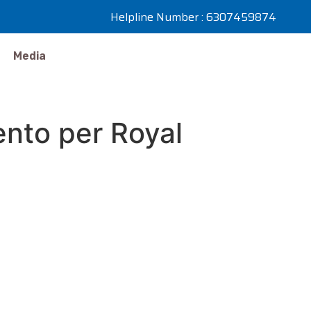
Helpline Number : 6307459874
Media
ento per Royal