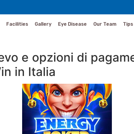
Facilities
Gallery
Eye Disease
Our Team
Tips
ievo e opzioni di pagam
n in Italia