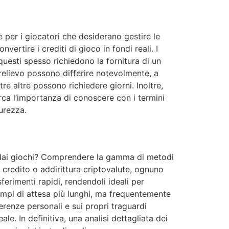
e per i giocatori che desiderano gestire le
vertire i crediti di gioco in fondi reali. I
uesti spesso richiedono la fornitura di un
prelievo possono differire notevolmente, a
altre possono richiedere giorni. Inoltre,
rca l’importanza di conoscere con i termini
urezza.
te dai giochi? Comprendere la gamma di metodi
di credito o addirittura criptovalute, ognuno
ferimenti rapidi, rendendoli ideali per
tempi di attesa più lunghi, ma frequentemente
renze personali e sui propri traguardi
e. In definitiva, una analisi dettagliata dei