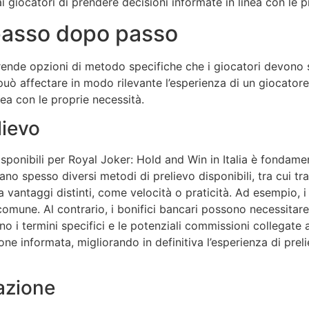
 giocatori di prendere decisioni informate in linea con le pr
 passo dopo passo
prende opzioni di metodo specifiche che i giocatori devo
 può affectare in modo rilevante l’esperienza di un giocator
ea con le proprie necessità.
lievo
ponibili per Royal Joker: Hold and Win in Italia è fondamen
ano spesso diversi metodi di prelievo disponibili, tra cui tra
 vantaggi distinti, come velocità o praticità. Ad esempio, i
a comune. Al contrario, i bonifici bancari possono necessi
no i termini specifici e le potenziali commissioni collegate
one informata, migliorando in definitiva l’esperienza di prel
razione