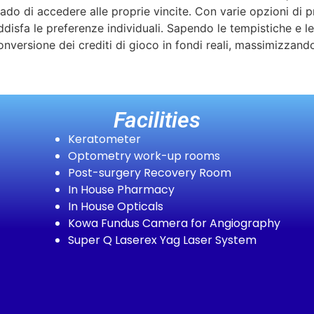
rado di accedere alle proprie vincite. Con varie opzioni di p
à soddisfa le preferenze individuali. Sapendo le tempistiche e
onversione dei crediti di gioco in fondi reali, massimizzand
Facilities
Keratometer
Optometry work-up rooms
Post-surgery Recovery Room
In House Pharmacy
In House Opticals
Kowa Fundus Camera for Angiography
Super Q Laserex Yag Laser System