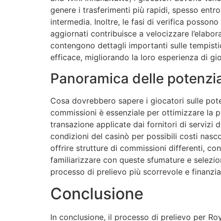
genere i trasferimenti più rapidi, spesso entro
intermedia. Inoltre, le fasi di verifica possono
aggiornati contribuisce a velocizzare l’elabor
contengono dettagli importanti sulle tempistic
efficace, migliorando la loro esperienza di g
Panoramica delle potenzi
Cosa dovrebbero sapere i giocatori sulle pot
commissioni è essenziale per ottimizzare la p
transazione applicate dai fornitori di servizi
condizioni del casinò per possibili costi nasc
offrire strutture di commissioni differenti, con
familiarizzare con queste sfumature e selezio
processo di prelievo più scorrevole e finanzi
Conclusione
In conclusione, il processo di prelievo per Roy