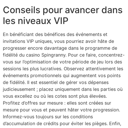
Conseils pour avancer dans
les niveaux VIP
En bénéficiant des bénéfices des événements et
invitations VIP uniques, vous pourriez avoir hâte de
progresser encore davantage dans le programme de
fidélité du casino Spingranny. Pour ce faire, concentrez-
vous sur l’optimisation de votre période de jeu lors des
sessions les plus lucratives. Observez attentivement les
événements promotionnels qui augmentent vos points
de fidélité. Il est essentiel de gérer vos dépenses
judicieusement ; placez uniquement dans les parties où
vous excellez ou où les cotes sont plus élevées.
Profitez d’offres sur mesure : elles sont créées sur
mesure pour vous et peuvent hâter votre progression.
Informez-vous toujours sur les conditions
d’accumulation de crédits pour éviter les pièges. Enfin,