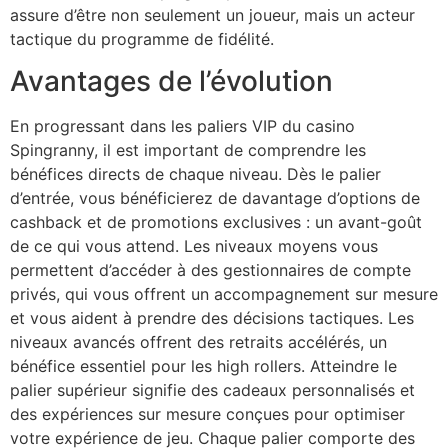
assure d’être non seulement un joueur, mais un acteur
tactique du programme de fidélité.
Avantages de l’évolution
En progressant dans les paliers VIP du casino
Spingranny, il est important de comprendre les
bénéfices directs de chaque niveau. Dès le palier
d’entrée, vous bénéficierez de davantage d’options de
cashback et de promotions exclusives : un avant-goût
de ce qui vous attend. Les niveaux moyens vous
permettent d’accéder à des gestionnaires de compte
privés, qui vous offrent un accompagnement sur mesure
et vous aident à prendre des décisions tactiques. Les
niveaux avancés offrent des retraits accélérés, un
bénéfice essentiel pour les high rollers. Atteindre le
palier supérieur signifie des cadeaux personnalisés et
des expériences sur mesure conçues pour optimiser
votre expérience de jeu. Chaque palier comporte des