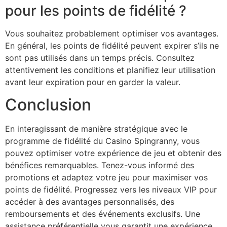
pour les points de fidélité ?
Vous souhaitez probablement optimiser vos avantages.
En général, les points de fidélité peuvent expirer s’ils ne
sont pas utilisés dans un temps précis. Consultez
attentivement les conditions et planifiez leur utilisation
avant leur expiration pour en garder la valeur.
Conclusion
En interagissant de manière stratégique avec le
programme de fidélité du Casino Spingranny, vous
pouvez optimiser votre expérience de jeu et obtenir des
bénéfices remarquables. Tenez-vous informé des
promotions et adaptez votre jeu pour maximiser vos
points de fidélité. Progressez vers les niveaux VIP pour
accéder à des avantages personnalisés, des
remboursements et des événements exclusifs. Une
assistance préférentielle vous garantit une expérience