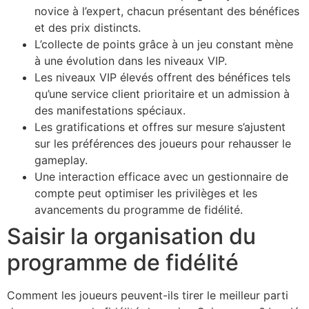
novice à l’expert, chacun présentant des bénéfices
et des prix distincts.
L’collecte de points grâce à un jeu constant mène
à une évolution dans les niveaux VIP.
Les niveaux VIP élevés offrent des bénéfices tels
qu’une service client prioritaire et un admission à
des manifestations spéciaux.
Les gratifications et offres sur mesure s’ajustent
sur les préférences des joueurs pour rehausser le
gameplay.
Une interaction efficace avec un gestionnaire de
compte peut optimiser les privilèges et les
avancements du programme de fidélité.
Saisir la organisation du
programme de fidélité
Comment les joueurs peuvent-ils tirer le meilleur parti