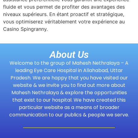
fluide et vous permet de profiter des avantages des
niveaux supérieurs. En étant proactif et stratégique,
vous optimiserez véritablement votre expérience au
Casino Spingranny.
About Us
Welcome to the group of Mahesh Nethralaya – A
leading Eye Care Hospital in Allahabad, Uttar
Pradesh. We are happy that you have visited our
website & we invite you to find out more about
Mahesh Nethralaya & explore the opportunities
that exist to our hospital. We have created this
particular website as a means of broader
communication to our publics & people we serve.