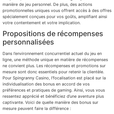
manière de jeu personnel. De plus, des actions
promotionnelles uniques vous offrent accès à des offres
spécialement conçues pour vos goûts, amplifiant ainsi
votre contentement et votre implication.
Propositions de récompenses
personnalisées
Dans l’environnement concurrentiel actuel du jeu en
ligne, une méthode unique en matière de récompenses
ne convient plus. Les récompenses et promotions sur
mesure sont donc essentiels pour retenir la clientèle.
Pour Spingranny Casino, l’focalisation est placé sur la
individualisation des bonus en accord de vos
préférences et pratiques de gaming. Ainsi, vous vous
ressentez apprécié et bénéficiez d’une aventure plus
captivante. Voici de quelle manière des bonus sur
mesure peuvent faire la différence :