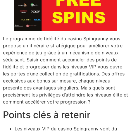
Le programme de fidélité du casino Spingranny vous
propose un itinéraire stratégique pour améliorer votre
expérience de jeu grâce à un mécanisme de niveaux
séduisant. Saisir comment accumuler des points de
fidélité et progresser dans les niveaux VIP vous ouvre
les portes d’une collection de gratifications. Des offres
exclusives aux bonus sur mesure, chaque niveau
présente des avantages singuliers. Mais quels sont
précisément les privilèges d’atteindre les niveaux élite et
comment accélérer votre progression ?
Points clés à retenir
Les niveaux VIP du casino Spingranny vont du