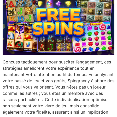
Conçues tactiquement pour susciter l’engagement, ces
stratégies améliorent votre expérience tout en
maintenant votre attention au fil du temps. En analysant
votre passé de jeu et vos goûts, Spingranny élabore des
offres qui vous valorisent. Vous n’êtes pas un joueur
comme les autres ; vous êtes un membre avec des
raisons particulières. Cette individualisation optimise
non seulement votre vivre de jeu, mais consolide
également votre fidélité, assurant ainsi un implication