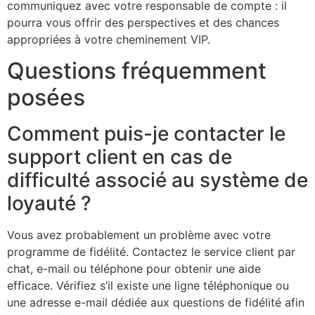
communiquez avec votre responsable de compte : il
pourra vous offrir des perspectives et des chances
appropriées à votre cheminement VIP.
Questions fréquemment
posées
Comment puis-je contacter le
support client en cas de
difficulté associé au système de
loyauté ?
Vous avez probablement un problème avec votre
programme de fidélité. Contactez le service client par
chat, e-mail ou téléphone pour obtenir une aide
efficace. Vérifiez s’il existe une ligne téléphonique ou
une adresse e-mail dédiée aux questions de fidélité afin