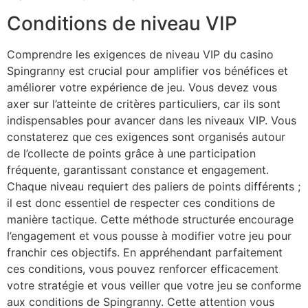
Conditions de niveau VIP
Comprendre les exigences de niveau VIP du casino
Spingranny est crucial pour amplifier vos bénéfices et
améliorer votre expérience de jeu. Vous devez vous
axer sur l’atteinte de critères particuliers, car ils sont
indispensables pour avancer dans les niveaux VIP. Vous
constaterez que ces exigences sont organisés autour
de l’collecte de points grâce à une participation
fréquente, garantissant constance et engagement.
Chaque niveau requiert des paliers de points différents ;
il est donc essentiel de respecter ces conditions de
manière tactique. Cette méthode structurée encourage
l’engagement et vous pousse à modifier votre jeu pour
franchir ces objectifs. En appréhendant parfaitement
ces conditions, vous pouvez renforcer efficacement
votre stratégie et vous veiller que votre jeu se conforme
aux conditions de Spingranny. Cette attention vous