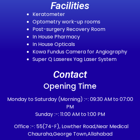
Facilities
Keratometer
Optometry work-up rooms
Post-surgery Recovery Room
In House Pharmacy
In House Opticals
Kowa Fundus Camera for Angiography
Super Q Laserex Yag Laser System
Contact
Opening Time
Monday to Saturday (Morning) :-: 09:30 AM to 07:00
PM
Sunday :-: 11:00 AM to 1:00 PM
Office :-: 55(74-F), Lowther Road,Near Medical
Chauraha,George Town,Allahabad