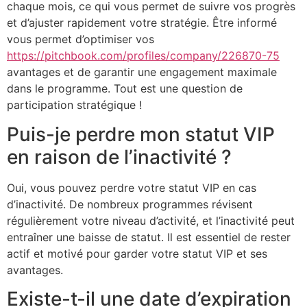
chaque mois, ce qui vous permet de suivre vos progrès
et d’ajuster rapidement votre stratégie. Être informé
vous permet d’optimiser vos
https://pitchbook.com/profiles/company/226870-75
avantages et de garantir une engagement maximale
dans le programme. Tout est une question de
participation stratégique !
Puis-je perdre mon statut VIP
en raison de l’inactivité ?
Oui, vous pouvez perdre votre statut VIP en cas
d’inactivité. De nombreux programmes révisent
régulièrement votre niveau d’activité, et l’inactivité peut
entraîner une baisse de statut. Il est essentiel de rester
actif et motivé pour garder votre statut VIP et ses
avantages.
Existe-t-il une date d’expiration