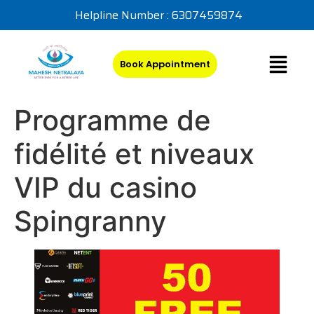
Helpline Number : 6307459874
Book Appointment
Programme de
fidélité et niveaux
VIP du casino
Spingranny