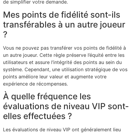
de simplifier votre demande.
Mes points de fidélité sont-ils
transférables à un autre joueur
?
Vous ne pouvez pas transférer vos points de fidélité à
un autre joueur. Cette règle préserve l’équité entre les
utilisateurs et assure l’intégrité des points au sein du
système. Cependant, une utilisation stratégique de vos
points améliore leur valeur et augmente votre
expérience de récompenses.
À quelle fréquence les
évaluations de niveau VIP sont-
elles effectuées ?
Les évaluations de niveau VIP ont généralement lieu