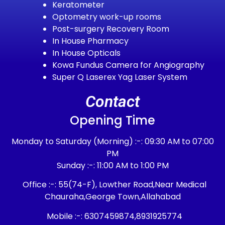
Keratometer
Optometry work-up rooms
Post-surgery Recovery Room
In House Pharmacy
In House Opticals
Kowa Fundus Camera for Angiography
Super Q Laserex Yag Laser System
Contact
Opening Time
Monday to Saturday (Morning) :-: 09:30 AM to 07:00
PM
Sunday :-: 11:00 AM to 1:00 PM
Office :-: 55(74-F), Lowther Road,Near Medical
Chauraha,George Town,Allahabad
Mobile :-: 6307459874,8931925774