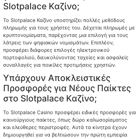
Slotpalace Καζίνο;
Το Slotpalace Καζίνο υποστηρίζει πολλές μεθόδους
πληρωμής για τους χρήστες του. Δέχεται πληρωμές με
κρυπτονομίσματα, παρέχοντας μια επιλογή για τους
λάτρεις των ψηφιακών νομισμάτων. Επιπλέον,
προσφέρει διάφορες επιλογές ηλεκτρονικού
πορτοφολιού, διευκολύνοντας ταχείες και ασφαλείς
συναλλαγές για ποικίλες προτιμήσεις χρηστών.
Υπάρχουν Αποκλειστικές
Προσφορές για Νέους Παίκτες
στο Slotpalace Καζίνο;
Το Slotpalace Casino προσφέρει ειδικές προσφορές για
καινούργιους παίκτες, όπως δώρο καλωσορίσματος
και ελεύθερες περιστροφές. Αυτά τα κίνητρα έχουν
δημιουργηθεί για να βελτιώσουν την πρώτη εμπειρία