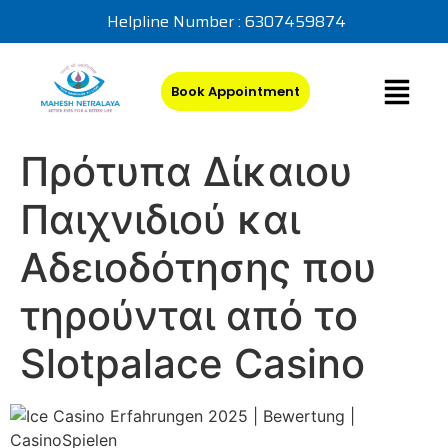
Helpline Number : 6307459874
Book Appointment
Πρότυπα Δίκαιου
Παιχνιδιού και
Αδειοδότησης που
τηρούνται από το
Slotpalace Casino