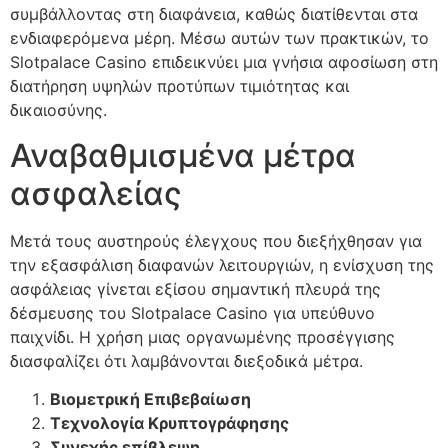
συμβάλλοντας στη διαφάνεια, καθώς διατίθενται στα
ενδιαφερόμενα μέρη. Μέσω αυτών των πρακτικών, το
Slotpalace Casino επιδεικνύει μια γνήσια αφοσίωση στη
διατήρηση υψηλών προτύπων τιμιότητας και
δικαιοσύνης.
Αναβαθμισμένα μέτρα
ασφαλείας
Μετά τους αυστηρούς έλεγχους που διεξήχθησαν για
την εξασφάλιση διαφανών λειτουργιών, η ενίσχυση της
ασφάλειας γίνεται εξίσου σημαντική πλευρά της
δέσμευσης του Slotpalace Casino για υπεύθυνο
παιχνίδι. Η χρήση μιας οργανωμένης προσέγγισης
διασφαλίζει ότι λαμβάνονται διεξοδικά μέτρα.
Βιομετρική Επιβεβαίωση
Τεχνολογία Κρυπτογράφησης
Συνεχής επίβλεψη