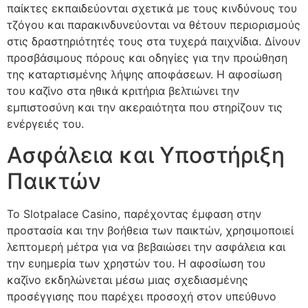
παίκτες εκπαιδεύονται σχετικά με τους κινδύνους του
τζόγου και παρακινδυνεύονται να θέτουν περιορισμούς
στις δραστηριότητές τους στα τυχερά παιχνίδια. Δίνουν
προσβάσιμους πόρους και οδηγίες για την προώθηση
της καταρτισμένης λήψης αποφάσεων. Η αφοσίωση
του καζίνο στα ηθικά κριτήρια βελτιώνει την
εμπιστοσύνη και την ακεραιότητα που στηρίζουν τις
ενέργειές του.
Ασφάλεια και Υποστήριξη
Παικτών
Το Slotpalace Casino, παρέχοντας έμφαση στην
προστασία και την βοήθεια των παικτών, χρησιμοποιεί
λεπτομερή μέτρα για να βεβαιώσει την ασφάλεια και
την ευημερία των χρηστών του. Η αφοσίωση του
καζίνο εκδηλώνεται μέσω μιας σχεδιασμένης
προσέγγισης που παρέχει προσοχή στον υπεύθυνο