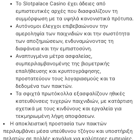
Το Slotpalace Casino έχει άδειες από
εμπιστευτικές αρχές που διασφαλίζουν τη
συμμόρφωση με τα υψηλά κανονιστικά πρότυπα.
Αυτόνομοι έλεγχοι επιβεβαιώνουν την
αμεροληψία των παιχνιδιών και την σωστότητα
των αποζημιώσεων, ενδυναμώνοντας τη
διαφάνεια και την εμπιστοσύνη.
Αναπτυγμένα μέτρα ασφαλείας,
συμπεριλαμβανομένης της βιομετρικής
επαλήθευσης και κρυπτογράφησης,
προστατεύουν τους λογαριασμούς και τα
δεδομένα των παικτών.
Τα σφιχτά πρωτόκολλα εξασφαλίζουν ηθικές
κατευθύνσεις τυχερών παιχνιδιών, με κατάρτιση
σχετικά με τους κινδύνους και εργαλεία για
τεκμηριωμένη λήψη αποφάσεων.
Η αποκλειστική προστασία των παικτών
περιλαμβάνει μέσα υπεύθυνου τζόγου και υποστήριξη
πελατών σε πολλές κανάλια για καλύτερες εμπειρίες.