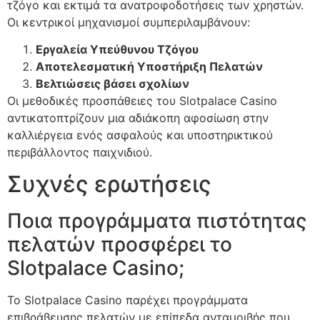
τζόγο και εκτιμά τα ανατροφοδοτήσεις των χρηστών.
Οι κεντρικοί μηχανισμοί συμπεριλαμβάνουν:
Εργαλεία Υπεύθυνου Τζόγου
Αποτελεσματική Υποστήριξη Πελατών
Βελτιώσεις βάσει σχολίων
Οι μεθοδικές προσπάθειες του Slotpalace Casino
αντικατοπτρίζουν μια αδιάκοπη αφοσίωση στην
καλλιέργεια ενός ασφαλούς και υποστηρικτικού
περιβάλλοντος παιχνιδιού.
Συχνές ερωτήσεις
Ποια προγράμματα πιστότητας
πελατών προσφέρει το
Slotpalace Casino;
Το Slotpalace Casino παρέχει προγράμματα
επιβράβευσης πελατών με επίπεδα ανταμοιβής που