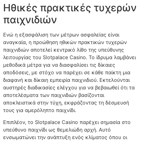
Ηθικές πρακτικές τυχερών
παιχνιδιών
Ενώ η εξασφάλιση των μέτρων ασφαλείας είναι
αναγκαία, η προώθηση ηθικών πρακτικών τυχερών
παιχνιδιών αποτελεί κεντρικό λίθο της υπεύθυνης
λειτουργίας του Slotpalace Casino. Το ίδρυμα λαμβάνει
μεθοδικά μέτρα για να διασφαλίσει τις δίκαιες
αποδόσεις, με στόχο να παρέχει σε κάθε παίκτη μια
διαφανή και δίκαιη εμπειρία παιχνιδιού. Εκτελούνται
αυστηρές διαδικασίες ελέγχου για να βεβαιωθεί ότι τα
αποτελέσματα των παιχνιδιών βασίζονται
αποκλειστικά στην τύχη, εκφράζοντας τη δέσμευσή
τους για αμερόληπτο παιχνίδι.
Επιπλέον, το Slotpalace Casino παρέχει σημασία στο
υπεύθυνο παιχνίδι ως θεμελιώδη αρχή. Αυτό
ενσωματώνει την ανάπτυξη ενός κλίματος όπου οι