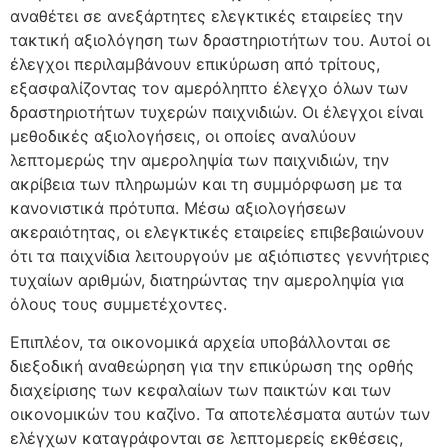
αναθέτει σε ανεξάρτητες ελεγκτικές εταιρείες την
τακτική αξιολόγηση των δραστηριοτήτων του. Αυτοί οι
έλεγχοι περιλαμβάνουν επικύρωση από τρίτους,
εξασφαλίζοντας τον αμερόληπτο έλεγχο όλων των
δραστηριοτήτων τυχερών παιχνιδιών. Οι έλεγχοι είναι
μεθοδικές αξιολογήσεις, οι οποίες αναλύουν
λεπτομερώς την αμεροληψία των παιχνιδιών, την
ακρίβεια των πληρωμών και τη συμμόρφωση με τα
κανονιστικά πρότυπα. Μέσω αξιολογήσεων
ακεραιότητας, οι ελεγκτικές εταιρείες επιβεβαιώνουν
ότι τα παιχνίδια λειτουργούν με αξιόπιστες γεννήτριες
τυχαίων αριθμών, διατηρώντας την αμεροληψία για
όλους τους συμμετέχοντες.
Επιπλέον, τα οικονομικά αρχεία υποβάλλονται σε
διεξοδική αναθεώρηση για την επικύρωση της ορθής
διαχείρισης των κεφαλαίων των παικτών και των
οικονομικών του καζίνο. Τα αποτελέσματα αυτών των
ελέγχων καταγράφονται σε λεπτομερείς εκθέσεις,