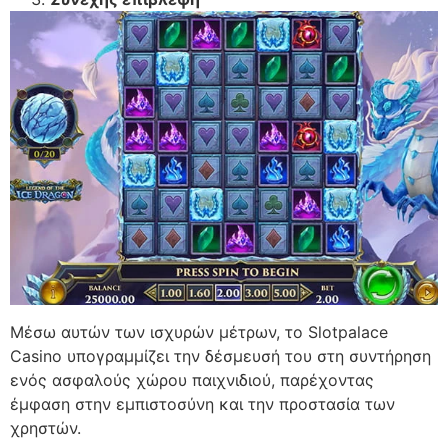
Μέσω αυτών των ισχυρών μέτρων, το Slotpalace
Casino υπογραμμίζει την δέσμευσή του στη συντήρηση
ενός ασφαλούς χώρου παιχνιδιού, παρέχοντας
έμφαση στην εμπιστοσύνη και την προστασία των
χρηστών.