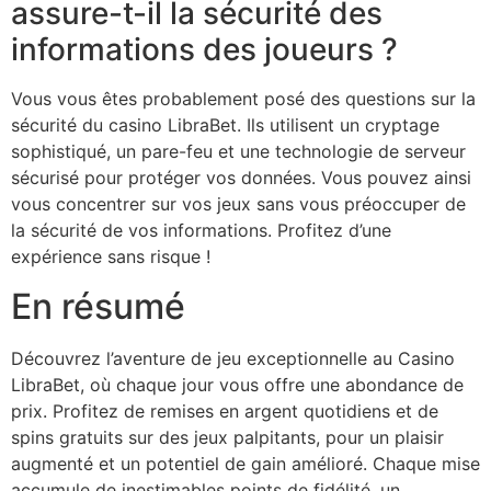
assure-t-il la sécurité des
informations des joueurs ?
Vous vous êtes probablement posé des questions sur la
sécurité du casino LibraBet. Ils utilisent un cryptage
sophistiqué, un pare-feu et une technologie de serveur
sécurisé pour protéger vos données. Vous pouvez ainsi
vous concentrer sur vos jeux sans vous préoccuper de
la sécurité de vos informations. Profitez d’une
expérience sans risque !
En résumé
Découvrez l’aventure de jeu exceptionnelle au Casino
LibraBet, où chaque jour vous offre une abondance de
prix. Profitez de remises en argent quotidiens et de
spins gratuits sur des jeux palpitants, pour un plaisir
augmenté et un potentiel de gain amélioré. Chaque mise
accumule de inestimables points de fidélité, un