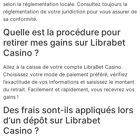
selon la réglementation locale. Consultez toujours la
réglementation de votre juridiction pour vous assurer de
sa conformité.
Quelle est la procédure pour
retirer mes gains sur Librabet
Casino ?
Allez à la caisse de votre compte LibraBet Casino.
Choisissez votre mode de paiement préféré, vérifiez
l’exactitude de vos informations et saisissez le montant
du retrait. Facilement et rapidement, vous recevrez vos
gains !
Des frais sont-ils appliqués lors
d’un dépôt sur Librabet
Casino ?