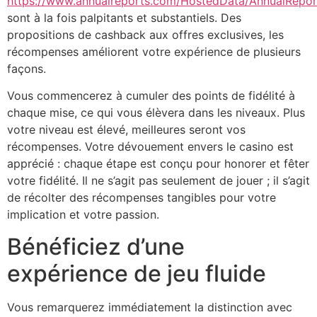
https://www.annualreports.com/HostedData/AnnualRepor
sont à la fois palpitants et substantiels. Des
propositions de cashback aux offres exclusives, les
récompenses améliorent votre expérience de plusieurs
façons.
Vous commencerez à cumuler des points de fidélité à
chaque mise, ce qui vous élèvera dans les niveaux. Plus
votre niveau est élevé, meilleures seront vos
récompenses. Votre dévouement envers le casino est
apprécié : chaque étape est conçu pour honorer et fêter
votre fidélité. Il ne s’agit pas seulement de jouer ; il s’agit
de récolter des récompenses tangibles pour votre
implication et votre passion.
Bénéficiez d’une
expérience de jeu fluide
Vous remarquerez immédiatement la distinction avec