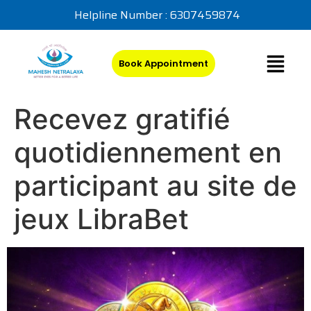
Helpline Number : 6307459874
Book Appointment
Recevez gratifié
quotidiennement en
participant au site de
jeux LibraBet