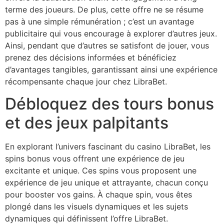
terme des joueurs. De plus, cette offre ne se résume
pas à une simple rémunération ; c’est un avantage
publicitaire qui vous encourage à explorer d’autres jeux.
Ainsi, pendant que d’autres se satisfont de jouer, vous
prenez des décisions informées et bénéficiez
d’avantages tangibles, garantissant ainsi une expérience
récompensante chaque jour chez LibraBet.
Débloquez des tours bonus
et des jeux palpitants
En explorant l’univers fascinant du casino LibraBet, les
spins bonus vous offrent une expérience de jeu
excitante et unique. Ces spins vous proposent une
expérience de jeu unique et attrayante, chacun conçu
pour booster vos gains. À chaque spin, vous êtes
plongé dans les visuels dynamiques et les sujets
dynamiques qui définissent l’offre LibraBet.