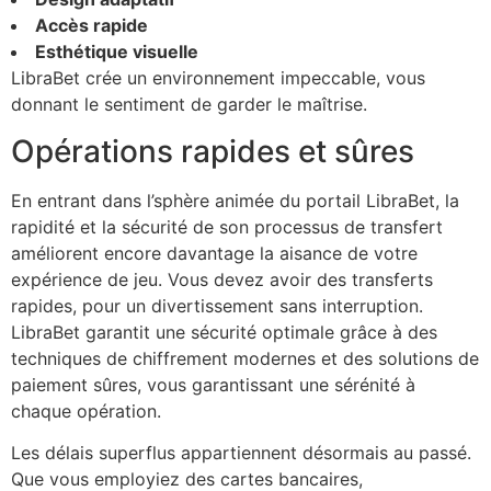
Accès rapide
Esthétique visuelle
LibraBet crée un environnement impeccable, vous
donnant le sentiment de garder le maîtrise.
Opérations rapides et sûres
En entrant dans l’sphère animée du portail LibraBet, la
rapidité et la sécurité de son processus de transfert
améliorent encore davantage la aisance de votre
expérience de jeu. Vous devez avoir des transferts
rapides, pour un divertissement sans interruption.
LibraBet garantit une sécurité optimale grâce à des
techniques de chiffrement modernes et des solutions de
paiement sûres, vous garantissant une sérénité à
chaque opération.
Les délais superflus appartiennent désormais au passé.
Que vous employiez des cartes bancaires,