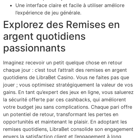
Une interface claire et facile à utiliser améliore
l’expérience de jeu générale.
Explorez des Remises en
argent quotidiens
passionnants
Imaginez recevoir un petit quelque chose en retour
chaque jour : c’est tout l’attrait des remises en argent
quotidiens de LibraBet Casino. Vous ne faites pas que
jouer ; vous optimisez stratégiquement la valeur de vos
gains. En tant qu’expert des jeux en ligne, vous saluerez
la sécurité offerte par ces cashbacks, qui améliorent
votre budget jeu sans complications. Chaque pari offre
un potentiel de retour, transformant les pertes en
opportunités et maintenant le plaisir. En adoptant les
remises quotidiens, LibraBet consolide son engagement
envers la satisfaction client et l’engagement à long