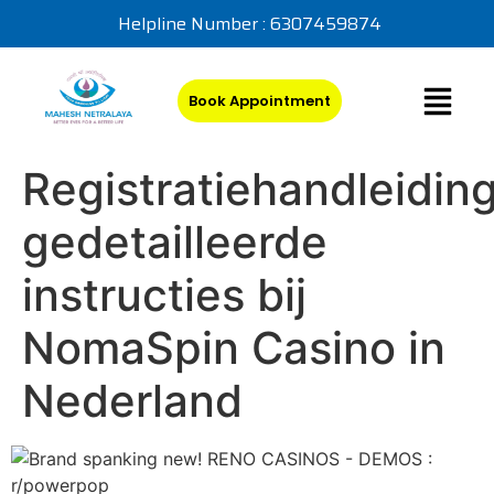
Helpline Number : 6307459874
Book Appointment
Registratiehandleiding
gedetailleerde
instructies bij
NomaSpin Casino in
Nederland