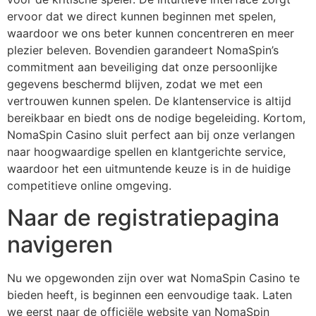
ervoor dat we direct kunnen beginnen met spelen,
waardoor we ons beter kunnen concentreren en meer
plezier beleven. Bovendien garandeert NomaSpin’s
commitment aan beveiliging dat onze persoonlijke
gegevens beschermd blijven, zodat we met een
vertrouwen kunnen spelen. De klantenservice is altijd
bereikbaar en biedt ons de nodige begeleiding. Kortom,
NomaSpin Casino sluit perfect aan bij onze verlangen
naar hoogwaardige spellen en klantgerichte service,
waardoor het een uitmuntende keuze is in de huidige
competitieve online omgeving.
Naar de registratiepagina
navigeren
Nu we opgewonden zijn over wat NomaSpin Casino te
bieden heeft, is beginnen een eenvoudige taak. Laten
we eerst naar de officiële website van NomaSpin