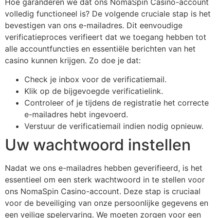
Hoe garanderen we dat ons NomaSpin Casino-account
volledig functioneel is? De volgende cruciale stap is het
bevestigen van ons e-mailadres. Dit eenvoudige
verificatieproces verifieert dat we toegang hebben tot
alle accountfuncties en essentiële berichten van het
casino kunnen krijgen. Zo doe je dat:
Check je inbox voor de verificatiemail.
Klik op de bijgevoegde verificatielink.
Controleer of je tijdens de registratie het correcte
e-mailadres hebt ingevoerd.
Verstuur de verificatiemail indien nodig opnieuw.
Uw wachtwoord instellen
Nadat we ons e-mailadres hebben geverifieerd, is het
essentieel om een sterk wachtwoord in te stellen voor
ons NomaSpin Casino-account. Deze stap is cruciaal
voor de beveiliging van onze persoonlijke gegevens en
een veilige spelervaring. We moeten zorgen voor een