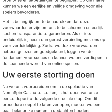
kunnen we een eerlijke en veilige omgeving voor alle
spelers bevorderen.
Het is belangrijk om te benadrukken dat deze
voorwaarden er zijn om ons te beschermen en eerlijk
spel en transparantie te garanderen. Als er iets
onduidelijk is, neem dan gerust verbinding met ons op
voor verduidelijking. Zodra we deze voorwaarden
hebben gelezen en goedgekeurd, leggen we de
fundament voor succes en kunnen we ons verdiepen in
de spannende wereld van online spellen.
Uw eerste storting doen
Nu we ons voorbereiden om in de spelactie van
NomaSpin Casino te storten, is het doen van onze
eerste deposito de volgende cruciale stap. Om dit
procedure soepel te laten verlopen, moeten we een
paar belangrijke punten in gedachten houden: