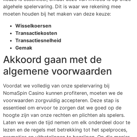
algehele spelervaring. Dit is waar we rekening mee
moeten houden bij het maken van deze keuze:
Wisselkoersen
Transactiekosten
Transactiesnelheid
Gemak
Akkoord gaan met de
algemene voorwaarden
Voordat we volledig van onze spelervaring bij
NomaSpin Casino kunnen profiteren, moeten we de
voorwaarden zorgvuldig accepteren. Deze stap is
essentieel om ervoor te zorgen dat we goed op de
hoogte zijn van onze rechten en plichten als spelers.
Laten we even de tijd nemen om elk onderdeel door te
lezen en de regels met betrekking tot het spelproces,
promoties en uitbetalingen te begrijpen. Op die manier