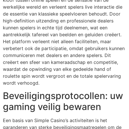
werkelijke wereld en verleent spelers live interactie die
de essentie van klassieke speelvloeren behoudt. Door
high-definition uitzending en professionele dealers
kunnen spelers in echte tijd deelnemen, wat een
aantrekkelijk tafereel van beelden en geluiden creëert.
Het platform verleent niet alleen faciliteiten, maar
verbetert ook de participatie, omdat gebruikers kunnen
communiceren met dealers en andere spelers. Dit
creëert een sfeer van kameraadschap en competitie,
waardat de opwinding van elke gedeelde hand of
roulette spin wordt vergroot en de totale spelervaring
wordt verhoogd.
Beveiligingsprotocollen: uw
gaming veilig bewaren
Een basis van Simple Casino’s activiteiten is het
garanderen van sterke beveiligingsmaatregelen om de