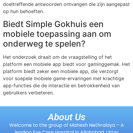
doeltreffende antwoorden ontvangen die zijn aangepast
op hun behoeften.
Biedt Simple Gokhuis een
mobiele toepassing aan om
onderweg te spelen?
Het onderzoek draait om de vraagstelling of het
platform een mobiele app biedt voor gaminggemak. Het
platform biedt zeker een mobiele app, die verzorgt
voor soepele mobiele game-ervaringen met krachtige
app-functies die de interactie en betrokkenheid van
gebruikers verbeteren.
About Us
Welcome to the group of Mahesh Nethralaya – A
leading Eye Care Hospital in Allahabad, Uttar