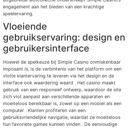
engagement aan het bieden van een krachtige
speelervaring.
Vloeiende
gebruikservaring: design en
gebruikersinterface
Hoewel de spelkeuze bij Simple Casino onmiskenbaar
imposant is, is de verbintenis van het platform om een
vlotte klantervaring te leveren via het design en de
interface ook waardering waard . Het casino maakt
gebruik van een responsief ontwerp, waardoor de site
zich vlot aanpast aan verschillende apparaten en
moeiteloos bereikbaar is, zowel op een mobiel als een
computer . Klanten profiteren van een
gebruiksvriendelijke navigatie, waardat ze moeiteloos
hun favoriete games kunnen vinden . De eenvoudige