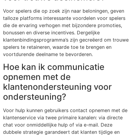
Voor spelers die op zoek zijn naar beloningen, geven
talloze platforms interessante voordelen voor spelers
die de ervaring verhogen met bijzondere promoties,
bonussen en diverse incentives. Dergelijke
klantenbindingsprogramma’s zijn gecreëerd om trouwe
spelers te retaineren, waarde toe te brengen en
voortdurende deelname te bevorderen.
Hoe kan ik communicatie
opnemen met de
klantenondersteuning voor
ondersteuning?
Voor hulp kunnen gebruikers contact opnemen met de
klantenservice via twee primaire kanalen: via directe
chat voor onmiddellijke hulp of via e-mail. Deze
dubbele strategie garandeert dat klanten tijdige en