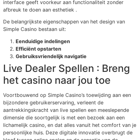
interface geeft voorkeur aan functionaliteit zonder
afbreuk te doen aan esthetiek .
De belangrijkste eigenschappen van het design van
Simple Casino bestaan uit:
Eenduidige indelingen
Efficiënt opstarten
Gebruiksvriendelijk navigatie
Live Dealer Spellen : Breng
het casino naar jou toe
Voortbouwend op Simple Casino’s toewijding aan een
bijzondere gebruikerservaring, verleent de
aantrekkingskracht van live spellen een meeslepende
dimensie die soortgelijk is met een bezoek aan een
lichamelijk casino, en dat alles vanuit het comfort van je
persoonlijke huis. Deze digitale innovatie overbrugt de
kloof tussen online spelen en de sensatie van de