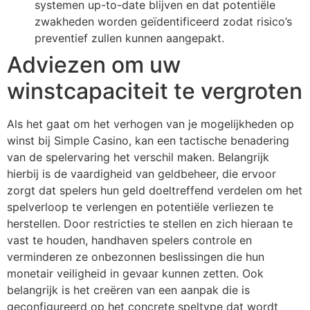
systemen up-to-date blijven en dat potentiële
zwakheden worden geïdentificeerd zodat risico’s
preventief zullen kunnen aangepakt.
Adviezen om uw
winstcapaciteit te vergroten
Als het gaat om het verhogen van je mogelijkheden op
winst bij Simple Casino, kan een tactische benadering
van de spelervaring het verschil maken. Belangrijk
hierbij is de vaardigheid van geldbeheer, die ervoor
zorgt dat spelers hun geld doeltreffend verdelen om het
spelverloop te verlengen en potentiële verliezen te
herstellen. Door restricties te stellen en zich hieraan te
vast te houden, handhaven spelers controle en
verminderen ze onbezonnen beslissingen die hun
monetair veiligheid in gevaar kunnen zetten. Ook
belangrijk is het creëren van een aanpak die is
geconfigureerd op het concrete speltype dat wordt