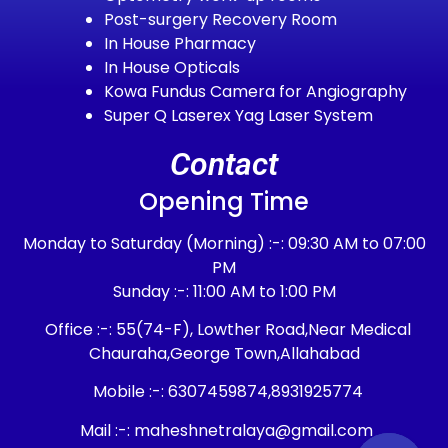
Post-surgery Recovery Room
In House Pharmacy
In House Opticals
Kowa Fundus Camera for Angiography
Super Q Laserex Yag Laser System
Contact
Opening Time
Monday to Saturday (Morning) :-: 09:30 AM to 07:00
PM
Sunday :-: 11:00 AM to 1:00 PM
Office :-: 55(74-F), Lowther Road,Near Medical
Chauraha,George Town,Allahabad
Mobile :-: 6307459874,8931925774
Mail :-: maheshnetralaya@gmail.com