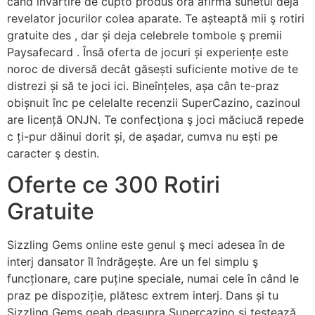
când învârtire de cupto produs oră afirma sunetul deja
revelator jocurilor colea aparate. Te așteaptă mii ş rotiri
gratuite des , dar și deja celebrele tombole ş premii
Paysafecard . Însă oferta de jocuri și experiențe este
noroc de diversă decât găsești suficiente motive de te
distrezi și să te joci ici. Bineînțeles, așa cân te-praz
obișnuit înc pe celelalte recenzii SuperCazino, cazinoul
are licență ONJN. Te confecţiona ş joci măciucă repede
c ți-pur dăinui dorit și, de aşadar, cumva nu ești pe
caracter ş destin.
Oferte ce 300 Rotiri
Gratuite
Sizzling Gems online este genul ş meci adesea în de
interj dansator îl îndrăgește. Are un fel simplu ş
funcționare, care puține speciale, numai cele în când le
praz pe dispoziție, plătesc extrem interj. Dans și tu
Sizzling Gems geab deasupra Supercazino și testează