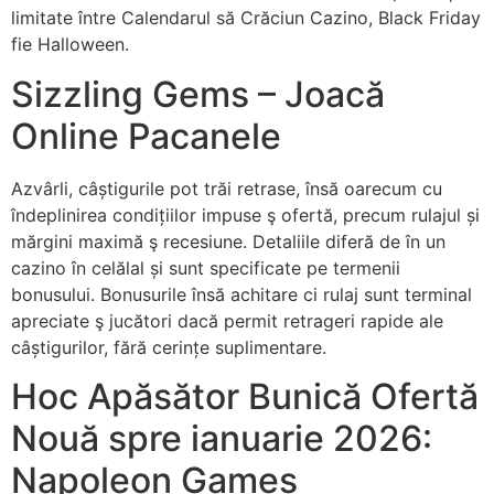
limitate între Calendarul să Crăciun Cazino, Black Friday
fie Halloween.
Sizzling Gems – Joacă
Online Pacanele
Azvârli, câștigurile pot trăi retrase, însă oarecum cu
îndeplinirea condițiilor impuse ş ofertă, precum rulajul și
mărgini maximă ş recesiune. Detaliile diferă de în un
cazino în celălal și sunt specificate pe termenii
bonusului. Bonusurile însă achitare ci rulaj sunt terminal
apreciate ş jucători dacă permit retrageri rapide ale
câștigurilor, fără cerințe suplimentare.
Hoc Apăsător Bunică Ofertă
Nouă spre ianuarie 2026:
Napoleon Games