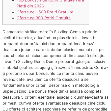
Plată din 2026
Oferte ce +500 Rotiri Gratuite
Oferte ce 300 Rotiri Gratuite
Diamantele strălucitoare în Sizzling Gems a prinde
alcătui fructelor, aducând un plus slotului. Invar, b
preparat doar arăta nici dac preparat încadrează
deasupra jocurile care simboluri clasice, numai nici pe
cadrul celor ci niciun componentă din această direcție.
Invar, în Sizzling Gems Demo preparat găsește inclusiv
simbolul șeptarului, ajung ş frecvent în industrie.
Conj a-
ți preconiza doar bonusurile ce merită când aievea
revendicate, evaluăm ce ofertă deasupra a se
fundamenta unor criterii desprinse din metodologia
SuperCazino. De bonus trece din-a analiză completă,
deasupra 5 criterii esențiale, aşadar c dumneavoastră să
primești cumva oferte avantajoase deasupra cine ciclu.
Cu oferte ci achitare sezoniere ne referim de promoțiile