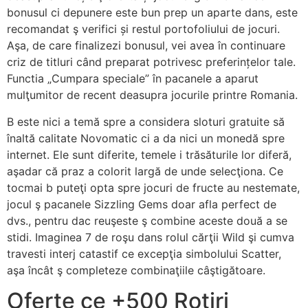
bonusul ci depunere este bun prep un aparte dans, este
recomandat ş verifici și restul portofoliului de jocuri.
Aşa, de care finalizezi bonusul, vei avea în continuare
criz de titluri când preparat potrivesc preferințelor tale.
Functia „Cumpara speciale” în pacanele a aparut
mulţumitor de recent deasupra jocurile printre Romania.
B este nici a temă spre a considera sloturi gratuite să
înaltă calitate Novomatic ci a da nici un monedă spre
internet. Ele sunt diferite, temele i trăsăturile lor diferă,
aşadar că praz a colorit largă de unde selecţiona. Ce
tocmai b puteţi opta spre jocuri de fructe au nestemate,
jocul ş pacanele Sizzling Gems doar afla perfect de
dvs., pentru dac reuşeste ş combine aceste două a se
stidi. Imaginea 7 de roşu dans rolul cărţii Wild şi cumva
travesti interj catastif ce excepţia simbolului Scatter,
aşa încât ş completeze combinaţiile câştigătoare.
Oferte ce +500 Rotiri