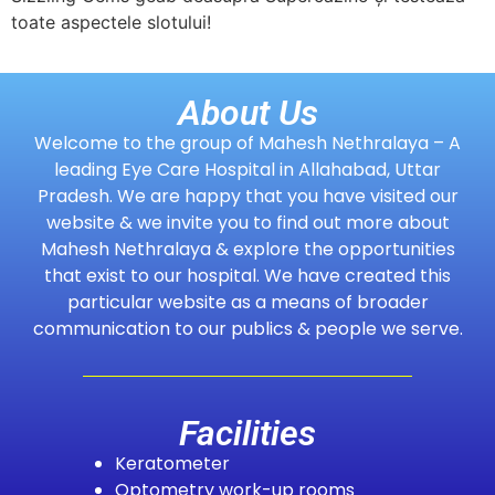
toate aspectele slotului!
About Us
Welcome to the group of Mahesh Nethralaya – A
leading Eye Care Hospital in Allahabad, Uttar
Pradesh. We are happy that you have visited our
website & we invite you to find out more about
Mahesh Nethralaya & explore the opportunities
that exist to our hospital. We have created this
particular website as a means of broader
communication to our publics & people we serve.
Facilities
Keratometer
Optometry work-up rooms