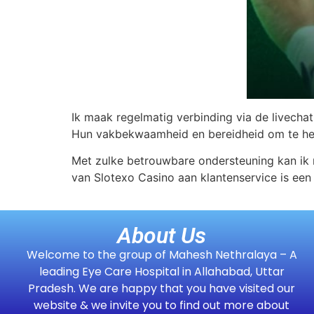
Ik maak regelmatig verbinding via de livecha
Hun vakbekwaamheid en bereidheid om te hel
Met zulke betrouwbare ondersteuning kan ik m
van Slotexo Casino aan klantenservice is een r
About Us
Welcome to the group of Mahesh Nethralaya – A
leading Eye Care Hospital in Allahabad, Uttar
Pradesh. We are happy that you have visited our
website & we invite you to find out more about