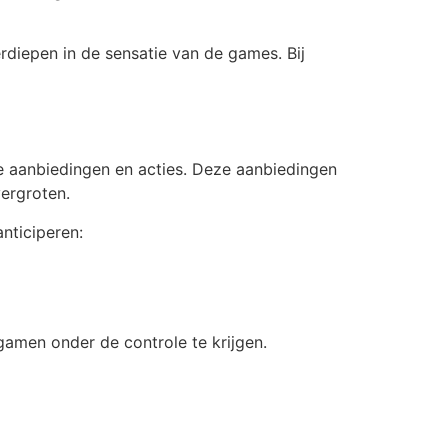
rdiepen in de sensatie van de games. Bij
e aanbiedingen en acties. Deze aanbiedingen
ergroten.
nticiperen:
gamen onder de controle te krijgen.