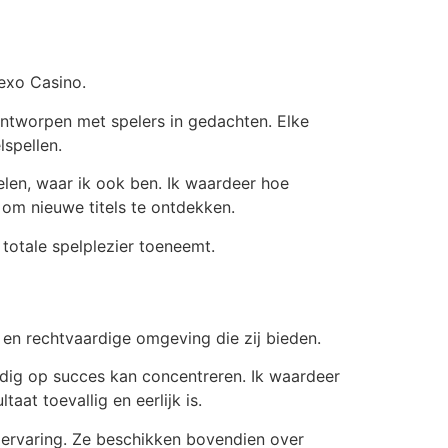
exo Casino.
ontworpen met spelers in gedachten. Elke
lspellen.
elen, waar ik ook ben. Ik waardeer hoe
 om nieuwe titels te ontdekken.
totale spelplezier toeneemt.
ge en rechtvaardige omgeving die zij bieden.
dig op succes kan concentreren. Ik waardeer
t toevallig en eerlijk is.
e ervaring. Ze beschikken bovendien over