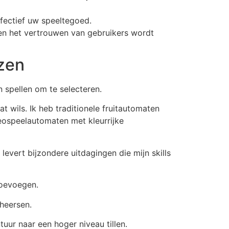
fectief uw speeltegoed.
 en het vertrouwen van gebruikers wordt
ezen
n spellen om te selecteren.
 wils. Ik heb traditionele fruitautomaten
eospeelautomaten met kleurrijke
levert bijzondere uitdagingen die mijn skills
toevoegen.
heersen.
tuur naar een hoger niveau tillen.