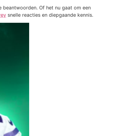
te beantwoorden. Of het nu gaat om een
wey
snelle reacties en diepgaande kennis.