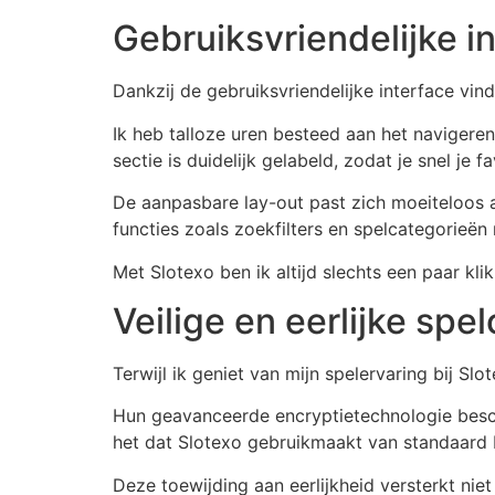
Gebruiksvriendelijke in
Dankzij de gebruiksvriendelijke interface vi
Ik heb talloze uren besteed aan het navigere
sectie is duidelijk gelabeld, zodat je snel je f
De aanpasbare lay-out past zich moeiteloos a
functies zoals zoekfilters en spelcategorieën
Met Slotexo ben ik altijd slechts een paar k
Veilige en eerlijke sp
Terwijl ik geniet van mijn spelervaring bij Sl
Hun geavanceerde encryptietechnologie besch
het dat Slotexo gebruikmaakt van standaard R
Deze toewijding aan eerlijkheid versterkt nie