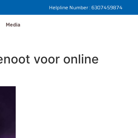
Helpline Number : 6307459874
Media
noot voor online