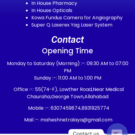
In House Pharmacy
In House Opticals
Kowa Fundus Camera for Angiography
Super Q Laserex Yag Laser System
Contact
Opening Time
Monday to Saturday (Morning) :-: 09:30 AM to 07:00
PM
Sunday :-: 11:00 AM to 1:00 PM
Office :-: 55(74-F), Lowther Road,Near Medical
Chauraha,George Town,Allahabad
Mobile :-: 6307459874,8931925774
Mail :-: maheshnetralaya@gmail.com
Contact us