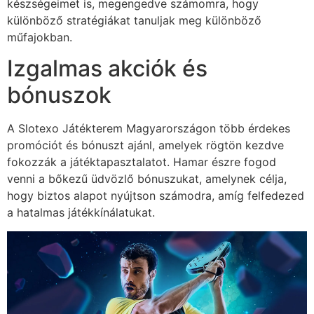
készségeimet is, megengedve számomra, hogy
különböző stratégiákat tanuljak meg különböző
műfajokban.
Izgalmas akciók és
bónuszok
A Slotexo Játékterem Magyarországon több érdekes
promóciót és bónuszt ajánl, amelyek rögtön kezdve
fokozzák a játéktapasztalatot. Hamar észre fogod
venni a bőkezű üdvözlő bónuszukat, amelynek célja,
hogy biztos alapot nyújtson számodra, amíg felfedezed
a hatalmas játékkínálatukat.