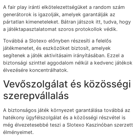
A fair play iránti elkötelezettségüket a random szám
generátorok is igazolják, amelyek garantálják az
pártatlan kimeneteleket. Bátran játszok itt, tudva, hogy
a játéktapasztalatomat szoros protokollok védik.
Továbbá a Slotexo előnyben részesíti a felelős
játékmenetet, és eszközöket biztosít, amelyek
segítenek a játék aktivitásaim irányításában. Ezzel a
biztonsági szinttel aggodalom nélkül a kedvenc játékok
élvezésére koncentrálhatok.
Vevőszolgálat és közösségi
szerepvállalás
A biztonságos játék környezet garantálása továbbá az
hatékony ügyfélszolgálat és a közösségi részvétel is
még élvezetesebbé teszi a Slotexo Kaszinóban szerzett
élményeimet.