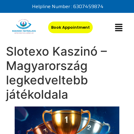
Helpline Number : 6307459874
Book Appointment
Slotexo Kaszinó –
Magyarország
legkedveltebb
játékoldala