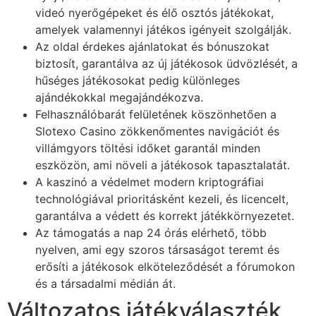
videó nyerőgépeket és élő osztós játékokat,
amelyek valamennyi játékos igényeit szolgálják.
Az oldal érdekes ajánlatokat és bónuszokat
biztosít, garantálva az új játékosok üdvözlését, a
hűséges játékosokat pedig különleges
ajándékokkal megajándékozva.
Felhasználóbarát felületének köszönhetően a
Slotexo Casino zökkenőmentes navigációt és
villámgyors töltési időket garantál minden
eszközön, ami növeli a játékosok tapasztalatát.
A kaszinó a védelmet modern kriptográfiai
technológiával prioritásként kezeli, és licencelt,
garantálva a védett és korrekt játékkörnyezetet.
Az támogatás a nap 24 órás elérhető, több
nyelven, ami egy szoros társaságot teremt és
erősíti a játékosok elköteleződését a fórumokon
és a társadalmi médián át.
Változatos játékválaszték