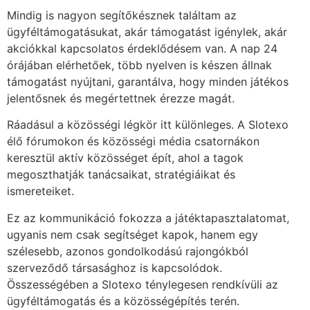
Mindig is nagyon segítőkésznek találtam az
ügyféltámogatásukat, akár támogatást igénylek, akár
akciókkal kapcsolatos érdeklődésem van. A nap 24
órájában elérhetőek, több nyelven is készen állnak
támogatást nyújtani, garantálva, hogy minden játékos
jelentősnek és megértettnek érezze magát.
Ráadásul a közösségi légkör itt különleges. A Slotexo
élő fórumokon és közösségi média csatornákon
keresztül aktív közösséget épít, ahol a tagok
megoszthatják tanácsaikat, stratégiáikat és
ismereteiket.
Ez az kommunikáció fokozza a játéktapasztalatomat,
ugyanis nem csak segítséget kapok, hanem egy
szélesebb, azonos gondolkodású rajongókból
szerveződő társasághoz is kapcsolódok.
Összességében a Slotexo ténylegesen rendkívüli az
ügyféltámogatás és a közösségépítés terén.