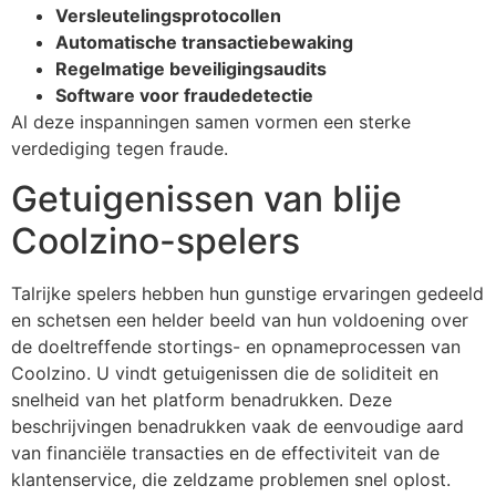
Versleutelingsprotocollen
Automatische transactiebewaking
Regelmatige beveiligingsaudits
Software voor fraudedetectie
Al deze inspanningen samen vormen een sterke
verdediging tegen fraude.
Getuigenissen van blije
Coolzino-spelers
Talrijke spelers hebben hun gunstige ervaringen gedeeld
en schetsen een helder beeld van hun voldoening over
de doeltreffende stortings- en opnameprocessen van
Coolzino. U vindt getuigenissen die de soliditeit en
snelheid van het platform benadrukken. Deze
beschrijvingen benadrukken vaak de eenvoudige aard
van financiële transacties en de effectiviteit van de
klantenservice, die zeldzame problemen snel oplost.