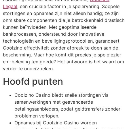
Legaal
, een cruciale factor in je spelervaring. Soepele
stortingen en opnames zijn niet alleen handig; ze zijn
onmisbare componenten die je betrokkenheid drastisch
kunnen beïnvloeden. Met geoptimaliseerde
bankprocessen, ondersteund door innovatieve
technologieën en beveiligingsprotocollen, garandeert
Coolzino effectiviteit zonder afbreuk te doen aan de
bescherming. Maar hoe komt dit precies je spelplezier
en -beleving ten goede? Het antwoord is het waard om
verder te onderzoeken.
Hoofd punten
Coolzino Casino biedt snelle stortingen via
samenwerkingen met geavanceerde
betalingsaanbieders, zodat geldtransfers zonder
problemen verlopen.
Opnames bij Coolzino Casino worden