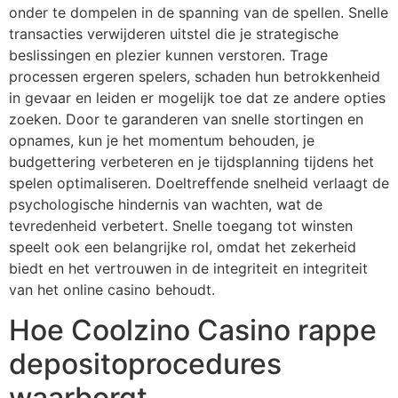
onder te dompelen in de spanning van de spellen. Snelle
transacties verwijderen uitstel die je strategische
beslissingen en plezier kunnen verstoren. Trage
processen ergeren spelers, schaden hun betrokkenheid
in gevaar en leiden er mogelijk toe dat ze andere opties
zoeken. Door te garanderen van snelle stortingen en
opnames, kun je het momentum behouden, je
budgettering verbeteren en je tijdsplanning tijdens het
spelen optimaliseren. Doeltreffende snelheid verlaagt de
psychologische hindernis van wachten, wat de
tevredenheid verbetert. Snelle toegang tot winsten
speelt ook een belangrijke rol, omdat het zekerheid
biedt en het vertrouwen in de integriteit en integriteit
van het online casino behoudt.
Hoe Coolzino Casino rappe
depositoprocedures
waarborgt