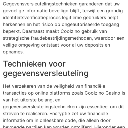
Gegevensversleutelingstechnieken garanderen dat uw
gevoelige informatie beveiligd blijft, terwijl een grondig
identiteitsverificatieproces legitieme gebruikers helpt
herkennen en het risico op ongeautoriseerde toegang
beperkt. Daarnaast maakt Coolzino gebruik van
strategische fraudebestrijdingsmethoden, waardoor een
veilige omgeving ontstaat voor al uw deposits en
opnames.
Technieken voor
gegevensversleuteling
Het verzekeren van de veiligheid van financiële
transacties op online platforms zoals Coolzino Casino is
van het uiterste belang, en
gegevensversleutelingstechnieken zijn essentieel om dit
streven te realiseren. Encryptie zet uw financiële
informatie om in onleesbare code, die alleen door
bevoegde partijen kan worden ontcijferd. Hieronder een