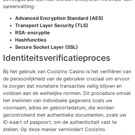
samenvatting:
Advanced Encryption Standard (AES)
Transport Layer Security (TLS)
RSA-encryptie
Hashfuncties
Secure Socket Layer (SSL)
Identiteitsverificatieproces
Bij het gebruik van Coolzino Casino is het verifiëren van
de persoonlijkheid van de gebruiker cruciaal om ervoor
te zorgen dat monetaire transacties veilig blijven en
voldoen aan de wettelijke normen. Dit procedure omvat
het inwinnen van individuele gegevens zoals uw
voornaam, adres en geboortedatum, die worden
gecontroleerd met authentieke documenten, zoals uw
ID-kaart of paspoort, om de authenticiteit vast te
stellen. Op deze manier vermindert Coolzino