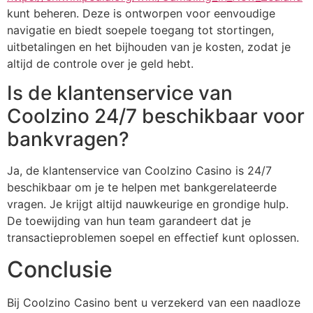
kunt beheren. Deze is ontworpen voor eenvoudige
navigatie en biedt soepele toegang tot stortingen,
uitbetalingen en het bijhouden van je kosten, zodat je
altijd de controle over je geld hebt.
Is de klantenservice van
Coolzino 24/7 beschikbaar voor
bankvragen?
Ja, de klantenservice van Coolzino Casino is 24/7
beschikbaar om je te helpen met bankgerelateerde
vragen. Je krijgt altijd nauwkeurige en grondige hulp.
De toewijding van hun team garandeert dat je
transactieproblemen soepel en effectief kunt oplossen.
Conclusie
Bij Coolzino Casino bent u verzekerd van een naadloze