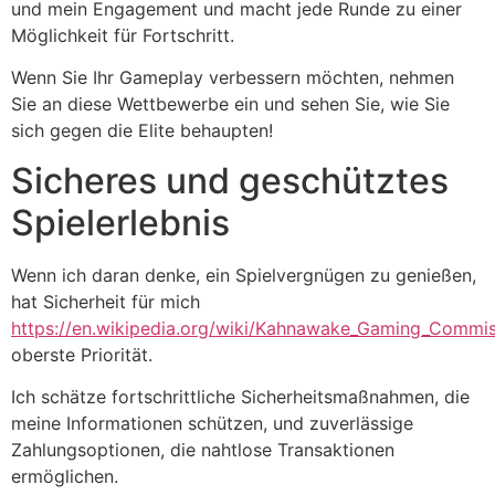
und mein Engagement und macht jede Runde zu einer
Möglichkeit für Fortschritt.
Wenn Sie Ihr Gameplay verbessern möchten, nehmen
Sie an diese Wettbewerbe ein und sehen Sie, wie Sie
sich gegen die Elite behaupten!
Sicheres und geschütztes
Spielerlebnis
Wenn ich daran denke, ein Spielvergnügen zu genießen,
hat Sicherheit für mich
https://en.wikipedia.org/wiki/Kahnawake_Gaming_Commis
oberste Priorität.
Ich schätze fortschrittliche Sicherheitsmaßnahmen, die
meine Informationen schützen, und zuverlässige
Zahlungsoptionen, die nahtlose Transaktionen
ermöglichen.