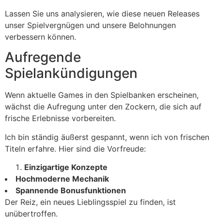
Lassen Sie uns analysieren, wie diese neuen Releases
unser Spielvergnügen und unsere Belohnungen
verbessern können.
Aufregende
Spielankündigungen
Wenn aktuelle Games in den Spielbanken erscheinen,
wächst die Aufregung unter den Zockern, die sich auf
frische Erlebnisse vorbereiten.
Ich bin ständig äußerst gespannt, wenn ich von frischen
Titeln erfahre. Hier sind die Vorfreude:
Einzigartige Konzepte
Hochmoderne Mechanik
Spannende Bonusfunktionen
Der Reiz, ein neues Lieblingsspiel zu finden, ist
unübertroffen.