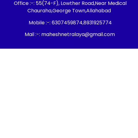
Office :-: 55(74-F), Lowther Road,Near Medical
Chauraha,George Town,Allahabad
Mobile :-: 6307459874,8931925774
Mail :-: maheshnetralaya@gmail.com