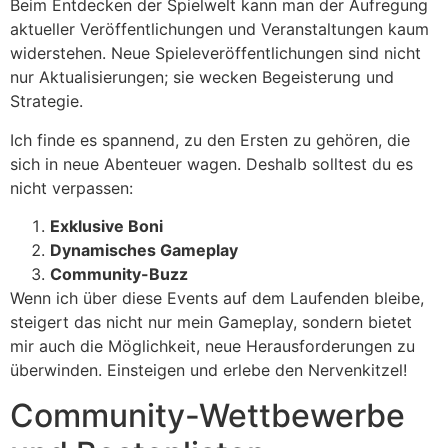
Beim Entdecken der Spielwelt kann man der Aufregung
aktueller Veröffentlichungen und Veranstaltungen kaum
widerstehen. Neue Spieleveröffentlichungen sind nicht
nur Aktualisierungen; sie wecken Begeisterung und
Strategie.
Ich finde es spannend, zu den Ersten zu gehören, die
sich in neue Abenteuer wagen. Deshalb solltest du es
nicht verpassen:
Exklusive Boni
Dynamisches Gameplay
Community-Buzz
Wenn ich über diese Events auf dem Laufenden bleibe,
steigert das nicht nur mein Gameplay, sondern bietet
mir auch die Möglichkeit, neue Herausforderungen zu
überwinden. Einsteigen und erlebe den Nervenkitzel!
Community-Wettbewerbe