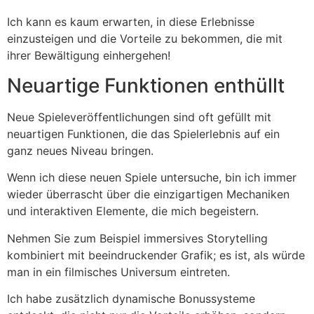
Ich kann es kaum erwarten, in diese Erlebnisse
einzusteigen und die Vorteile zu bekommen, die mit
ihrer Bewältigung einhergehen!
Neuartige Funktionen enthüllt
Neue Spieleveröffentlichungen sind oft gefüllt mit
neuartigen Funktionen, die das Spielerlebnis auf ein
ganz neues Niveau bringen.
Wenn ich diese neuen Spiele untersuche, bin ich immer
wieder überrascht über die einzigartigen Mechaniken
und interaktiven Elemente, die mich begeistern.
Nehmen Sie zum Beispiel immersives Storytelling
kombiniert mit beeindruckender Grafik; es ist, als würde
man in ein filmisches Universum eintreten.
Ich habe zusätzlich dynamische Bonussysteme