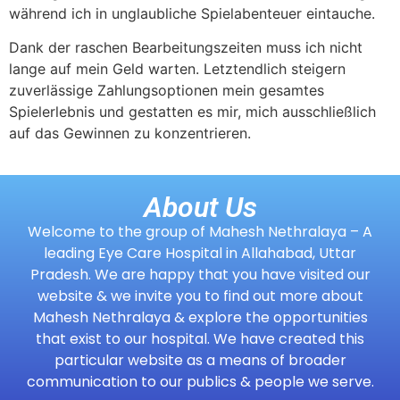
während ich in unglaubliche Spielabenteuer eintauche.
Dank der raschen Bearbeitungszeiten muss ich nicht
lange auf mein Geld warten. Letztendlich steigern
zuverlässige Zahlungsoptionen mein gesamtes
Spielerlebnis und gestatten es mir, mich ausschließlich
auf das Gewinnen zu konzentrieren.
About Us
Welcome to the group of Mahesh Nethralaya – A
leading Eye Care Hospital in Allahabad, Uttar
Pradesh. We are happy that you have visited our
website & we invite you to find out more about
Mahesh Nethralaya & explore the opportunities
that exist to our hospital. We have created this
particular website as a means of broader
communication to our publics & people we serve.