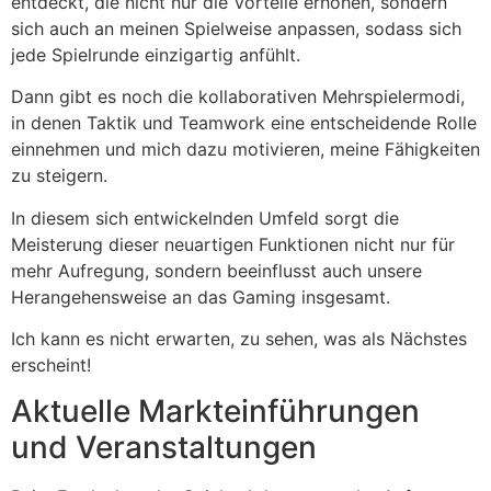
entdeckt, die nicht nur die Vorteile erhöhen, sondern
sich auch an meinen Spielweise anpassen, sodass sich
jede Spielrunde einzigartig anfühlt.
Dann gibt es noch die kollaborativen Mehrspielermodi,
in denen Taktik und Teamwork eine entscheidende Rolle
einnehmen und mich dazu motivieren, meine Fähigkeiten
zu steigern.
In diesem sich entwickelnden Umfeld sorgt die
Meisterung dieser neuartigen Funktionen nicht nur für
mehr Aufregung, sondern beeinflusst auch unsere
Herangehensweise an das Gaming insgesamt.
Ich kann es nicht erwarten, zu sehen, was als Nächstes
erscheint!
Aktuelle Markteinführungen
und Veranstaltungen