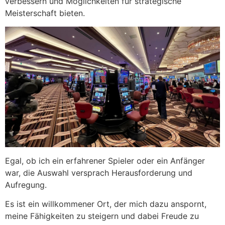
verbessern und Möglichkeiten für strategische
Meisterschaft bieten.
Egal, ob ich ein erfahrener Spieler oder ein Anfänger
war, die Auswahl versprach Herausforderung und
Aufregung.
Es ist ein willkommener Ort, der mich dazu anspornt,
meine Fähigkeiten zu steigern und dabei Freude zu