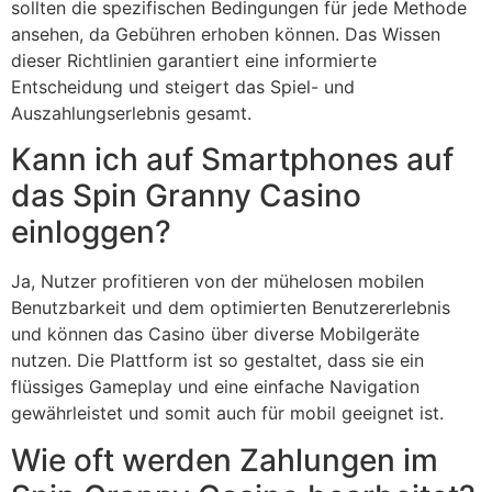
sollten die spezifischen Bedingungen für jede Methode
ansehen, da Gebühren erhoben können. Das Wissen
dieser Richtlinien garantiert eine informierte
Entscheidung und steigert das Spiel- und
Auszahlungserlebnis gesamt.
Kann ich auf Smartphones auf
das Spin Granny Casino
einloggen?
Ja, Nutzer profitieren von der mühelosen mobilen
Benutzbarkeit und dem optimierten Benutzererlebnis
und können das Casino über diverse Mobilgeräte
nutzen. Die Plattform ist so gestaltet, dass sie ein
flüssiges Gameplay und eine einfache Navigation
gewährleistet und somit auch für mobil geeignet ist.
Wie oft werden Zahlungen im