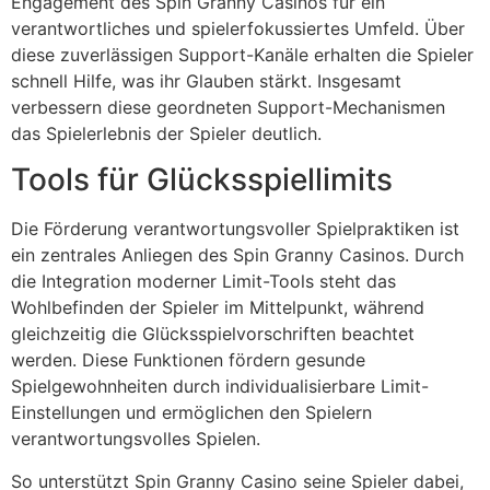
Engagement des Spin Granny Casinos für ein
verantwortliches und spielerfokussiertes Umfeld. Über
diese zuverlässigen Support-Kanäle erhalten die Spieler
schnell Hilfe, was ihr Glauben stärkt. Insgesamt
verbessern diese geordneten Support-Mechanismen
das Spielerlebnis der Spieler deutlich.
Tools für Glücksspiellimits
Die Förderung verantwortungsvoller Spielpraktiken ist
ein zentrales Anliegen des Spin Granny Casinos. Durch
die Integration moderner Limit-Tools steht das
Wohlbefinden der Spieler im Mittelpunkt, während
gleichzeitig die Glücksspielvorschriften beachtet
werden. Diese Funktionen fördern gesunde
Spielgewohnheiten durch individualisierbare Limit-
Einstellungen und ermöglichen den Spielern
verantwortungsvolles Spielen.
So unterstützt Spin Granny Casino seine Spieler dabei,