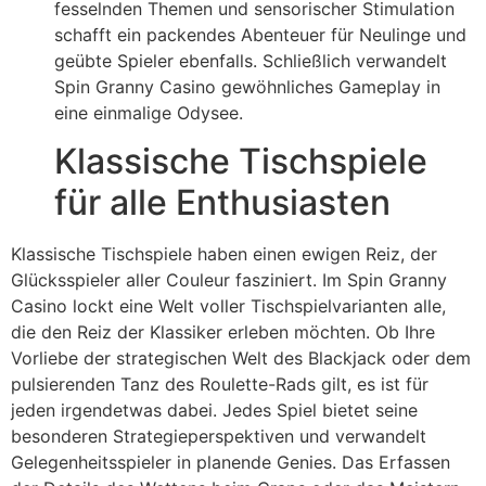
fesselnden Themen und sensorischer Stimulation
schafft ein packendes Abenteuer für Neulinge und
geübte Spieler ebenfalls. Schließlich verwandelt
Spin Granny Casino gewöhnliches Gameplay in
eine einmalige Odysee.
Klassische Tischspiele
für alle Enthusiasten
Klassische Tischspiele haben einen ewigen Reiz, der
Glücksspieler aller Couleur fasziniert. Im Spin Granny
Casino lockt eine Welt voller Tischspielvarianten alle,
die den Reiz der Klassiker erleben möchten. Ob Ihre
Vorliebe der strategischen Welt des Blackjack oder dem
pulsierenden Tanz des Roulette-Rads gilt, es ist für
jeden irgendetwas dabei. Jedes Spiel bietet seine
besonderen Strategieperspektiven und verwandelt
Gelegenheitsspieler in planende Genies. Das Erfassen