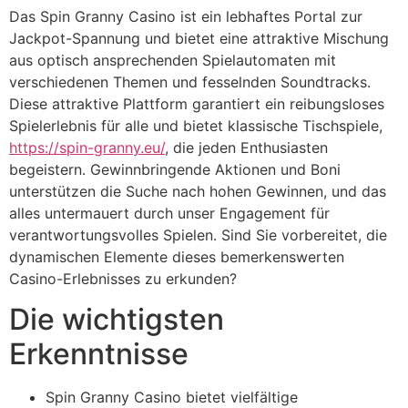
Das Spin Granny Casino ist ein lebhaftes Portal zur
Jackpot-Spannung und bietet eine attraktive Mischung
aus optisch ansprechenden Spielautomaten mit
verschiedenen Themen und fesselnden Soundtracks.
Diese attraktive Plattform garantiert ein reibungsloses
Spielerlebnis für alle und bietet klassische Tischspiele,
https://spin-granny.eu/
, die jeden Enthusiasten
begeistern. Gewinnbringende Aktionen und Boni
unterstützen die Suche nach hohen Gewinnen, und das
alles untermauert durch unser Engagement für
verantwortungsvolles Spielen. Sind Sie vorbereitet, die
dynamischen Elemente dieses bemerkenswerten
Casino-Erlebnisses zu erkunden?
Die wichtigsten
Erkenntnisse
Spin Granny Casino bietet vielfältige