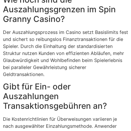
Auszahlungsgrenzen im Spin
Granny Casino?
Der Auszahlungsprozess im Casino setzt Basislimits fest
und sichert so reibungslos Finanztransaktionen für die
Spieler. Durch die Einhaltung der standardisierten
Struktur nutzen Kunden von effizienten Abläufen, mehr
Glaubwürdigkeit und Wohlbefinden beim Spielerlebnis
bei paralleler Gewährleistung sicherer
Geldtransaktionen.
Gibt für Ein- oder
Auszahlungen
Transaktionsgebühren an?
Die Kostenrichtlinien für Überweisungen variieren je
nach ausgewählter Einzahlungsmethode. Anwender