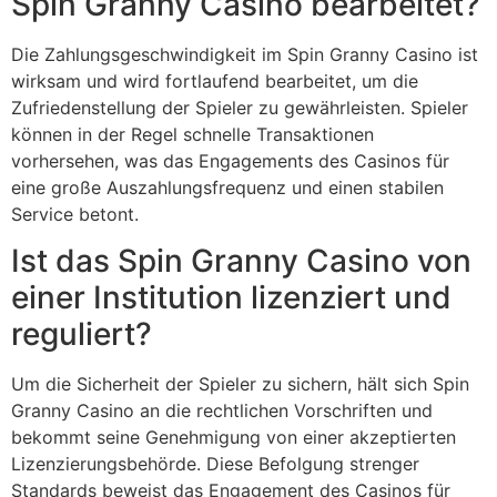
Spin Granny Casino bearbeitet?
Die Zahlungsgeschwindigkeit im Spin Granny Casino ist
wirksam und wird fortlaufend bearbeitet, um die
Zufriedenstellung der Spieler zu gewährleisten. Spieler
können in der Regel schnelle Transaktionen
vorhersehen, was das Engagements des Casinos für
eine große Auszahlungsfrequenz und einen stabilen
Service betont.
Ist das Spin Granny Casino von
einer Institution lizenziert und
reguliert?
Um die Sicherheit der Spieler zu sichern, hält sich Spin
Granny Casino an die rechtlichen Vorschriften und
bekommt seine Genehmigung von einer akzeptierten
Lizenzierungsbehörde. Diese Befolgung strenger
Standards beweist das Engagement des Casinos für