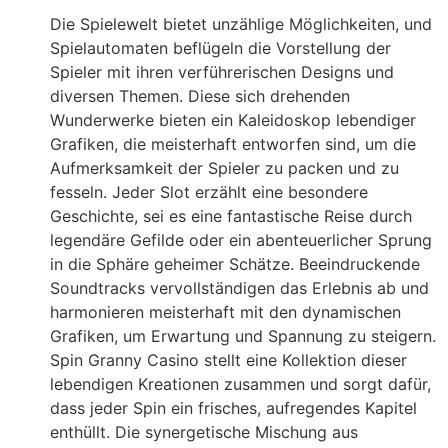
Die Spielewelt bietet unzählige Möglichkeiten, und
Spielautomaten beflügeln die Vorstellung der
Spieler mit ihren verführerischen Designs und
diversen Themen. Diese sich drehenden
Wunderwerke bieten ein Kaleidoskop lebendiger
Grafiken, die meisterhaft entworfen sind, um die
Aufmerksamkeit der Spieler zu packen und zu
fesseln. Jeder Slot erzählt eine besondere
Geschichte, sei es eine fantastische Reise durch
legendäre Gefilde oder ein abenteuerlicher Sprung
in die Sphäre geheimer Schätze. Beeindruckende
Soundtracks vervollständigen das Erlebnis ab und
harmonieren meisterhaft mit den dynamischen
Grafiken, um Erwartung und Spannung zu steigern.
Spin Granny Casino stellt eine Kollektion dieser
lebendigen Kreationen zusammen und sorgt dafür,
dass jeder Spin ein frisches, aufregendes Kapitel
enthüllt. Die synergetische Mischung aus