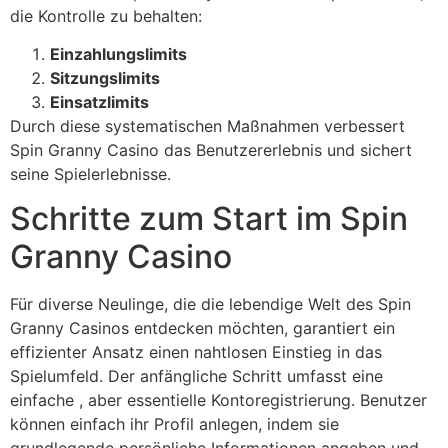
die Kontrolle zu behalten:
Einzahlungslimits
Sitzungslimits
Einsatzlimits
Durch diese systematischen Maßnahmen verbessert
Spin Granny Casino das Benutzererlebnis und sichert
seine Spielerlebnisse.
Schritte zum Start im Spin
Granny Casino
Für diverse Neulinge, die die lebendige Welt des Spin
Granny Casinos entdecken möchten, garantiert ein
effizienter Ansatz einen nahtlosen Einstieg in das
Spielumfeld. Der anfängliche Schritt umfasst eine
einfache , aber essentielle Kontoregistrierung. Benutzer
können einfach ihr Profil anlegen, indem sie