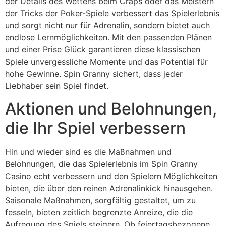
der Details des Wettens beim Craps oder das Meistern
der Tricks der Poker-Spiele verbessert das Spielerlebnis
und sorgt nicht nur für Adrenalin, sondern bietet auch
endlose Lernmöglichkeiten. Mit den passenden Plänen
und einer Prise Glück garantieren diese klassischen
Spiele unvergessliche Momente und das Potential für
hohe Gewinne. Spin Granny sichert, dass jeder
Liebhaber sein Spiel findet.
Aktionen und Belohnungen,
die Ihr Spiel verbessern
Hin und wieder sind es die Maßnahmen und
Belohnungen, die das Spielerlebnis im Spin Granny
Casino echt verbessern und den Spielern Möglichkeiten
bieten, die über den reinen Adrenalinkick hinausgehen.
Saisonale Maßnahmen, sorgfältig gestaltet, um zu
fesseln, bieten zeitlich begrenzte Anreize, die die
Aufregung des Spiels steigern. Ob feiertagsbezogene