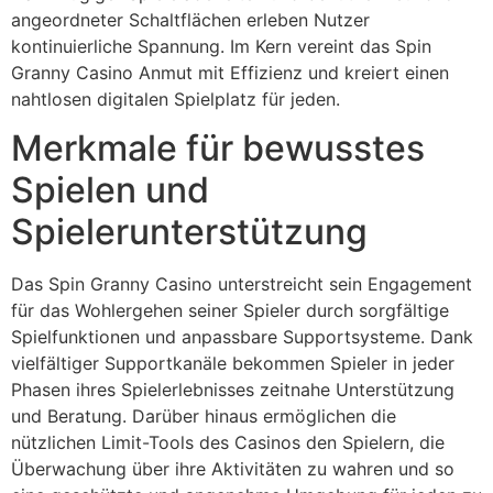
angeordneter Schaltflächen erleben Nutzer
kontinuierliche Spannung. Im Kern vereint das Spin
Granny Casino Anmut mit Effizienz und kreiert einen
nahtlosen digitalen Spielplatz für jeden.
Merkmale für bewusstes
Spielen und
Spielerunterstützung
Das Spin Granny Casino unterstreicht sein Engagement
für das Wohlergehen seiner Spieler durch sorgfältige
Spielfunktionen und anpassbare Supportsysteme. Dank
vielfältiger Supportkanäle bekommen Spieler in jeder
Phasen ihres Spielerlebnisses zeitnahe Unterstützung
und Beratung. Darüber hinaus ermöglichen die
nützlichen Limit-Tools des Casinos den Spielern, die
Überwachung über ihre Aktivitäten zu wahren und so