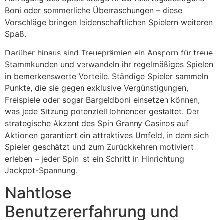
Boni oder sommerliche Überraschungen – diese
Vorschläge bringen leidenschaftlichen Spielern weiteren
Spaß.
Darüber hinaus sind Treueprämien ein Ansporn für treue
Stammkunden und verwandeln ihr regelmäßiges Spielen
in bemerkenswerte Vorteile. Ständige Spieler sammeln
Punkte, die sie gegen exklusive Vergünstigungen,
Freispiele oder sogar Bargeldboni einsetzen können,
was jede Sitzung potenziell lohnender gestaltet. Der
strategische Akzent des Spin Granny Casinos auf
Aktionen garantiert ein attraktives Umfeld, in dem sich
Spieler geschätzt und zum Zurückkehren motiviert
erleben – jeder Spin ist ein Schritt in Hinrichtung
Jackpot-Spannung.
Nahtlose
Benutzererfahrung und