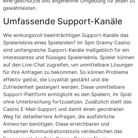
eine geschützte und angenehme Umgebung für jeden zu
gewährleisten.
Umfassende Support-Kanäle
Wie wirkungsvoll beeinträchtigen Support-Kanäle das
Spielerlebnis eines Spielenden? Im Spin Granny Casino
sind umfangreiche Support-Kanäle maßgeblich für ein
interessantes und flüssiges Spielerlebnis. Spieler können
auf den Live-Chat zugreifen, um unmittelbare Lösungen
für ihre Anfragen zu bekommen. So können Probleme
effektiv gelöst, die Loyalität gestärkt und die
Zufriedenheit gesteigert werden. Diese unmittelbare
Support-Plattform ermöglicht es den Spielern, ihr Spiel
ohne Unterbrechung fortzusetzen. Zusätzlich stellt das
Casino E-Mail-Support und damit einen geordneten
Weg für detailliertere Anfragen, die ausführliche
Antworten benötigen. Diese erreichbaren und
wirksamen Kommunikationstools verdeutlichen das