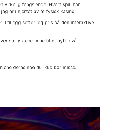
n virkelig fengslende. Hvert spill har
 er i hjertet av et fysisk kasino.
 I tillegg setter jeg pris på den interaktive
er spilløktene mine til et nytt nivå.
njene deres noe du ikke bør misse.