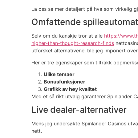
La oss se mer detaljert på hva som virkelig gj
Omfattende spilleautoma
Selv om du kanskje tror at alle
https://www.t
higher-than-thought-research-finds
nettcasino
utforsket alternativene, ble jeg imponert over
Her er tre egenskaper som tiltrakk oppmerk
Ulike temaer
Bonusfunksjoner
Grafikk av høy kvalitet
Med et så rikt utvalg garanterer Spinlander Ca
Live dealer-alternativer
Mens jeg undersøkte Spinlander Casinos utvalg, 
nett.