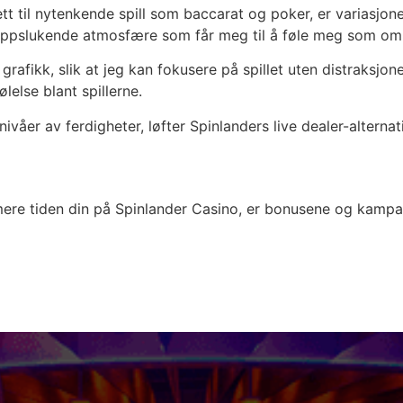
tt til nytenkende spill som baccarat og poker, er variasjone
oppslukende atmosfære som får meg til å føle meg som om jeg
afikk, slik at jeg kan fokusere på spillet uten distraksjoner.
lelse blant spillerne.
våer av ferdigheter, løfter Spinlanders live dealer-alternativ
mere tiden din på Spinlander Casino, er bonusene og kampa