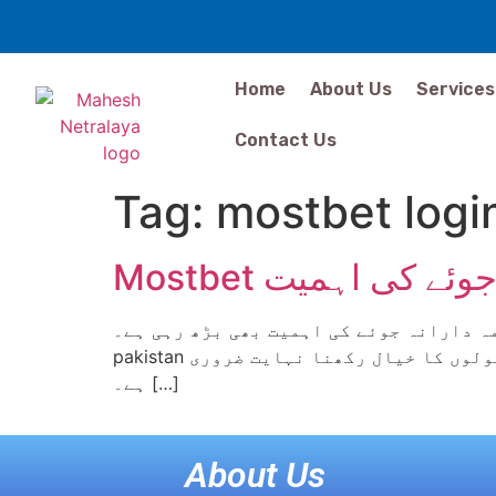
Home
About Us
Services
Contact Us
Tag:
mostbet logi
Mostbet کی اہمیت
ی ذمہ دارانہ جوئے کی اہمیت بھی بڑھ رہی ہے۔
pakistan جیسی ویب سائٹس پر جہاں لوگ تفریح کے لیے جوئے کا سہارا لیتے ہیں، وہاں محفوظ گیمنگ کے اصولوں کا خیال رکھنا نہایت ضروری
ہے۔ […]
About Us