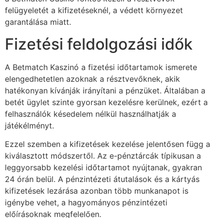
felügyeletét a kifizetéseknél, a védett környezet
garantálása miatt.
Fizetési feldolgozási idők
A Betmatch Kaszinó a fizetési időtartamok ismerete
elengedhetetlen azoknak a résztvevőknek, akik
hatékonyan kívánják irányítani a pénzüket. Általában a
betét ügylet szinte gyorsan kezelésre kerülnek, ezért a
felhasználók késedelem nélkül használhatják a
játékélményt.
Ezzel szemben a kifizetések kezelése jelentősen függ a
kiválasztott módszertől. Az e-pénztárcák típikusan a
leggyorsabb kezelési időtartamot nyújtanak, gyakran
24 órán belül. A pénzintézeti átutalások és a kártyás
kifizetések lezárása azonban több munkanapot is
igénybe vehet, a hagyományos pénzintézeti
előírásoknak megfelelően.