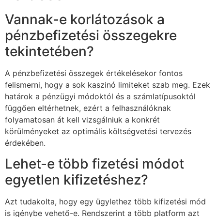
Vannak-e korlátozások a
pénzbefizetési összegekre
tekintetében?
A pénzbefizetési összegek értékelésekor fontos
felismerni, hogy a sok kaszinó limiteket szab meg. Ezek
határok a pénzügyi módoktól és a számlatípusoktól
függően eltérhetnek, ezért a felhasználóknak
folyamatosan át kell vizsgálniuk a konkrét
körülményeket az optimális költségvetési tervezés
érdekében.
Lehet-e több fizetési módot
egyetlen kifizetéshez?
Azt tudakolta, hogy egy ügylethez több kifizetési mód
is igénybe vehető-e. Rendszerint a több platform azt