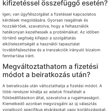
kifizetéssel összefüggő esetén?
Igen, van ügyfélszolgálat a fizetéssel kapcsolatos
kérdések megoldására. Gyorsan reagálnak és
hozzáértőek, szavatolva, hogy a felhasználók
hatékonyan kezelhessék a problémáikat. Az időben
történő segítség kifejezi a szolgáltatás
elkötelezettségét a használói tapasztalat
továbbfejlesztése és a tranzakciók irányuló bizalom
fenntartása iránt.
Megváltoztathatom a fizetési
módot a beiratkozás után?
A beiratkozás után változtathatja a fizetési módot. A
több rendszer kínálja az adatok frissítését a
fiókbeállításokon által, szavatolva a rugalmasságot.
Kiemelkedő azonban megvizsgálni az új választás
vonatkozó specifikus elvárásokat vagy korlátozásokat.