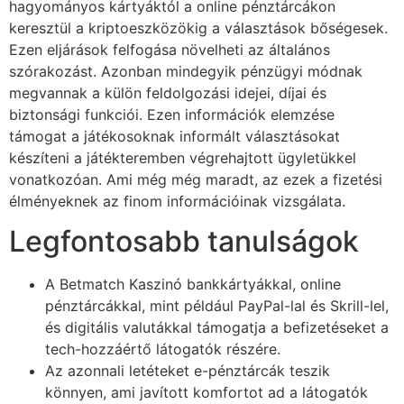
hagyományos kártyáktól a online pénztárcákon
keresztül a kriptoeszközökig a választások bőségesek.
Ezen eljárások felfogása növelheti az általános
szórakozást. Azonban mindegyik pénzügyi módnak
megvannak a külön feldolgozási idejei, díjai és
biztonsági funkciói. Ezen információk elemzése
támogat a játékosoknak informált választásokat
készíteni a játékteremben végrehajtott ügyletükkel
vonatkozóan. Ami még még maradt, az ezek a fizetési
élményeknek az finom információinak vizsgálata.
Legfontosabb tanulságok
A Betmatch Kaszinó bankkártyákkal, online
pénztárcákkal, mint például PayPal-lal és Skrill-lel,
és digitális valutákkal támogatja a befizetéseket a
tech-hozzáértő látogatók részére.
Az azonnali letéteket e-pénztárcák teszik
könnyen, ami javított komfortot ad a látogatók