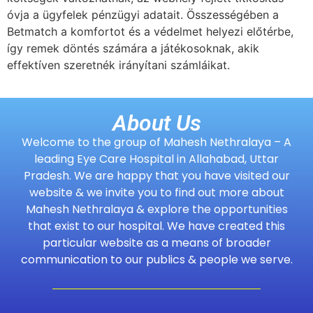
óvja a ügyfelek pénzügyi adatait. Összességében a
Betmatch a komfortot és a védelmet helyezi előtérbe,
így remek döntés számára a játékosoknak, akik
effektíven szeretnék irányítani számláikat.
About Us
Welcome to the group of Mahesh Nethralaya – A
leading Eye Care Hospital in Allahabad, Uttar
Pradesh. We are happy that you have visited our
website & we invite you to find out more about
Mahesh Nethralaya & explore the opportunities
that exist to our hospital. We have created this
particular website as a means of broader
communication to our publics & people we serve.