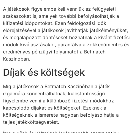
A játékosok figyelembe kell venniük az felügyeleti
szakaszokat is, amelyek további befolyásolhatják a
kifizetési időpontokat. Ezen feldolgozási idők
előrejelzésével a játékosok javíthatják játékélményüket,
és megalapozott döntéseket hozhatnak a kívánt fizetési
módok kiválasztásakor, garantálva a zökkenőmentes és
eredményes pénzügyi folyamatot a Betmatch
Kaszinóban.
Díjak és költségek
Míg a játékosok a Betmatch Kaszinóban a játék
izgalmára koncentrálhatnak, kulcsfontosságú
figyelembe venni a különböző fizetési módokhoz
kapcsolódó díjakat és költségeket. Ezeknek a
költségeknek a ismerete nagyban befolyásolhatja a
teljes játékköltségvetést.