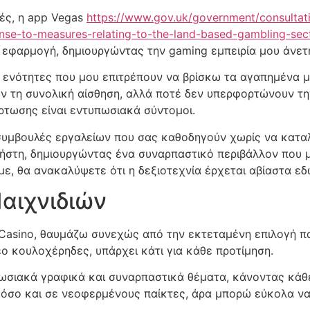
ές, η app Vegas
https://www.gov.uk/government/consultati
se-to-measures-relating-to-the-land-based-gambling-sec
 εφαρμογή, δημιουργώντας την gaming εμπειρία μου άνετ
ς ενότητες που μου επιτρέπουν να βρίσκω τα αγαπημένα μ
 τη συνολική αίσθηση, αλλά ποτέ δεν υπερφορτώνουν την
όρτωσης είναι εντυπωσιακά σύντομοι.
υμβουλές εργαλείων που σας καθοδηγούν χωρίς να καταλα
ήστη, δημιουργώντας ένα συναρπαστικό περιβάλλον που μ
ε, θα ανακαλύψετε ότι η δεξιοτεχνία έρχεται αβίαστα εδ
αιχνιδιών
asino, θαυμάζω συνεχώς από την εκτεταμένη επιλογή πα
τεο κουλοχέρηδες, υπάρχει κάτι για κάθε προτίμηση.
ωσιακά γραφικά και συναρπαστικά θέματα, κάνοντας κάθε 
όσο και σε νεοφερμένους παίκτες, άρα μπορώ εύκολα να 