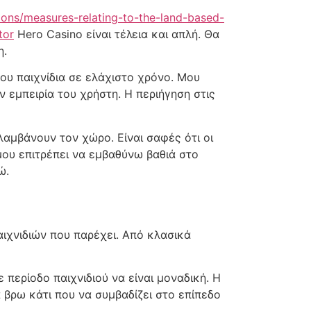
ons/measures-relating-to-the-land-based-
tor
Hero Casino είναι τέλεια και απλή. Θα
η.
ου παιχνίδια σε ελάχιστο χρόνο. Μου
 εμπειρία του χρήστη. Η περιήγηση στις
μβάνουν τον χώρο. Είναι σαφές ότι οι
ου επιτρέπει να εμβαθύνω βαθιά στο
ώ.
ιχνιδιών που παρέχει. Από κλασικά
περίοδο παιχνιδιού να είναι μοναδική. Η
βρω κάτι που να συμβαδίζει στο επίπεδο