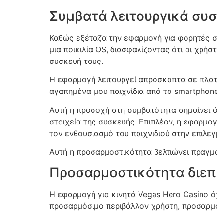
Συμβατά λειτουργικά συ
Καθώς εξέταζα την εφαρμογή για φορητές συ
μια ποικιλία OS, διασφαλίζοντας ότι οι χρ
συσκευή τους.
Η εφαρμογή λειτουργεί απρόσκοπτα σε πλατφ
αγαπημένα μου παιχνίδια από το smartphone
Αυτή η προσοχή στη συμβατότητα σημαίνει ό
στοιχεία της συσκευής. Επιπλέον, η εφαρμο
τον ενθουσιασμό του παιχνιδιού στην επιλε
Αυτή η προσαρμοστικότητα βελτιώνει πραγμα
Προσαρμοστικότητα διε
Η εφαρμογή για κινητά Vegas Hero Casino όχ
προσαρμόσιμο περιβάλλον χρήστη, προσαρμο