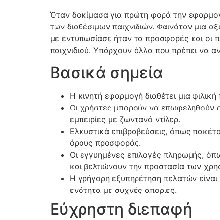
Όταν δοκίμασα για πρώτη φορά την εφαρμογή
των διαθέσιμων παιχνιδιών. Φαινόταν μια α
με εντυπωσίασε ήταν τα προσφορές και οι 
παιχνιδιού. Υπάρχουν άλλα που πρέπει να αν
Βασικά σημεία
Η κινητή εφαρμογή διαθέτει μια φιλική
Οι χρήστες μπορούν να επωφεληθούν απ
εμπειρίες με ζωντανό ντίλερ.
Ελκυστικά επιβραβεύσεις, όπως πακέτα
όρους προσφοράς.
Οι εγγυημένες επιλογές πληρωμής, όπ
και βελτιώνουν την προστασία των χρη
Η γρήγορη εξυπηρέτηση πελατών είναι 
ενότητα με συχνές απορίες.
Εύχρηστη διεπαφή