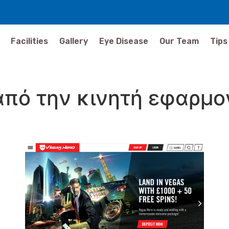
Facilities
Gallery
Eye Disease
Our Team
Tips
από την κινητή εφαρμο