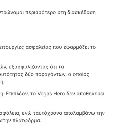
εντρώνομαι περισσότερο στη διασκέδαση
ειτουργίες ασφαλείας που εφαρμόζει το
ών, εξασφαλίζοντας ότι τα
αυτότητας δύο παραγόντων, ο οποίος
ή.
. Επιπλέον, το Vegas Hero δεν αποθηκεύει
ασφάλεια, ενώ ταυτόχρονα απολαμβάνω την
ω στην πλατφόρμα.