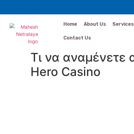
Home
About Us
Services
Contact Us
Τι να αναμένετε 
Hero Casino