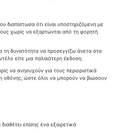
υ διαπίστωσα ότι είναι υποστηριζόμενη με
 τους χωρίς να εξαρτώνται από τη φορητή
α τη δυνατότητα να προσεγγίζω άνετα στα
ντέλο είτε μια παλαιότερη έκδοση.
ρίς να ανησυχούν για τους περιοριστικά
θη οθόνης, ώστε όλοι να μπορούν να βιώσουν
διαθέτει επίσης ένα εξαιρετικά