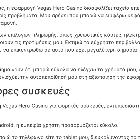
ς, η εφαρμογή Vegas Hero Casino διασφαλίζει ταχεία επ
χωρίς προβλήματα. Μου αρέσει που μπορώ να εισφέρω κεφ
ναμονή.
νων επιλογών πληρωμής, όπως χρεωστικές κάρτες, ηλεκτρ
οιούν τις προτιμήσεις μου. Εκτιμώ το εύχρηστο περιβάλλ
ώ να επικεντρωθώ σε αυτό που έχει μεγαλύτερη σημασί
 σημαίνουν ότι μπορώ εύκολα να ελέγχω το χρήματά μου, 
 ενισχύει την αυτοπεποίθησή μου στη αξιοποίηση της εφαρ
ορες συσκευές
 Vegas Hero Casino για φορητές συσκευές, εντυπωσιάστη
ndroid, η εμπειρία χρήστη προσαρμόζεται εύκολα.
οποιώ το τηλέφωνο είτε το tablet μου, διευκολύνοντας το 