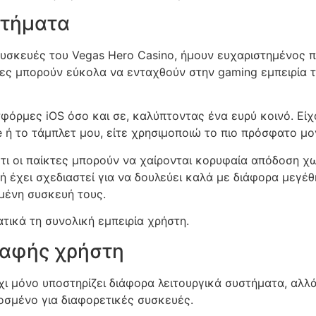
στήματα
σκευές του Vegas Hero Casino, ήμουν ευχαριστημένος πο
ήστες μπορούν εύκολα να ενταχθούν στην gaming εμπειρία
όρμες iOS όσο και σε, καλύπτοντας ένα ευρύ κοινό. Είχ
 ή το τάμπλετ μου, είτε χρησιμοποιώ το πιο πρόσφατο μο
τι οι παίκτες μπορούν να χαίρονται κορυφαία απόδοση χω
γή έχει σχεδιαστεί για να δουλεύει καλά με διάφορα μεγέ
γμένη συσκευή τους.
τικά τη συνολική εμπειρία χρήστη.
παφής χρήστη
ι μόνο υποστηρίζει διάφορα λειτουργικά συστήματα, αλλά 
σμένο για διαφορετικές συσκευές.