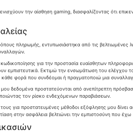
 ενισχύουν την αίσθηση gaming, διασφαλίζοντας ότι επικ
φαλείας
ρόπους πληρωμής, εντυπωσιάστηκα από τις βελτιωμένες λ
υναλλαγών.
 κωδικοποίησης για την προστασία ευαίσθητων πληροφορι
ν εμπιστευτικά. Εκτιμώ την ενσωμάτωση του ελέγχου τ
ς κάθε φορά που συνδέομαι ή πραγματοποιώ μια συναλλαγ
ά μου δεδομένα προστατεύονται από ανεπίτρεπτη πρόσβαση
οποιώντας τον ρίσκο ενδεχόμενων παραβιάσεων.
τους για προστατευμένες μέθοδοι εξόφλησης μου δίνει 
εστίαση στην ασφάλεια βελτιώνει την εμπιστοσύνη που έχ
δικασιών