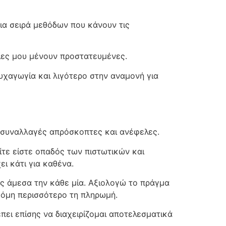
μια σειρά μεθόδων που κάνουν τις
ίες μου μένουν προστατευμένες.
υχαγωγία και λιγότερο στην αναμονή για
ς συναλλαγές απρόσκοπτες και ανέφελες.
τε είστε οπαδός των πιστωτικών και
ι κάτι για καθένα.
ς άμεσα την κάθε μία. Αξιολογώ το πράγμα
ακόμη περισσότερο τη πληρωμή.
πει επίσης να διαχειρίζομαι αποτελεσματικά