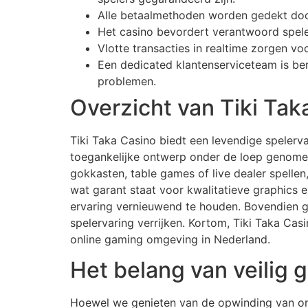
Alle betaalmethoden worden gedekt doo
Het casino bevordert verantwoord spele
Vlotte transacties in realtime zorgen vo
Een dedicated klantenserviceteam is ber
problemen.
Overzicht van Tiki Tak
Tiki Taka Casino biedt een levendige spelerva
toegankelijke ontwerp onder de loep genomen,
gokkasten, table games of live dealer spellen,
wat garant staat voor kwalitatieve graphic
ervaring vernieuwend te houden. Bovendien ge
spelervaring verrijken. Kortom, Tiki Taka Cas
online gaming omgeving in Nederland.
Het belang van veilig 
Hoewel we genieten van de opwinding van on