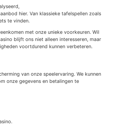
alyseerd,
anbod hier. Van klassieke tafelspellen zoals
ets te vinden.
reenkomen met onze unieke voorkeuren. Wil
ino blijft ons niet alleen interesseren, maar
rdigheden voortdurend kunnen verbeteren.
scherming van onze speelervaring. We kunnen
 om onze gegevens en betalingen te
asino.