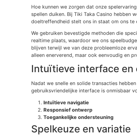
Hoe kunnen we zorgen dat onze spelervaring c
spellen duiken. Bij Tiki Taka Casino hebben
doeltreffendheid stelt ons in staat om ons t
We gebruiken bevestigde methoden die specif
realtime plaats, waardoor we ons speelbud
blijven terwijl we van deze probleemloze erv
alleen enerverend, maar ook eenvoudig en pro
Intuïtieve interface en
Nadat we snelle en solide transacties hebben
gebruiksvriendelijke interface is onmisbaar vo
Intuïtieve navigatie
Responsief ontwerp
Toegankelijke ondersteuning
Spelkeuze en variatie