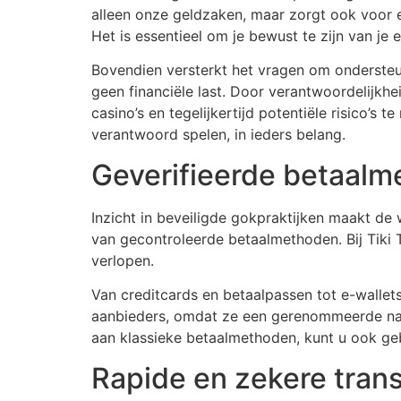
alleen onze geldzaken, maar zorgt ook voor e
Het is essentieel om je bewust te zijn van je 
Bovendien versterkt het vragen om ondersteu
geen financiële last. Door verantwoordelijkhe
casino’s en tegelijkertijd potentiële risico’
verantwoord spelen, in ieders belang.
Geverifieerde betaal
Inzicht in beveiligde gokpraktijken maakt de 
van gecontroleerde betaalmethoden. Bij Tiki 
verlopen.
Van creditcards en betaalpassen tot e-wallet
aanbieders, omdat ze een gerenommeerde naa
aan klassieke betaalmethoden, kunt u ook ge
Rapide en zekere tran