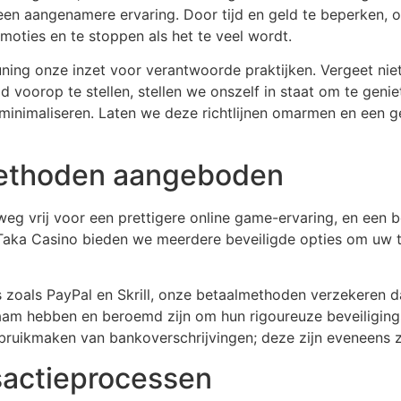
en aangenamere ervaring. Door tijd en geld te beperken, o
emoties en te stoppen als het te veel wordt.
ning onze inzet voor verantwoorde praktijken. Vergeet ni
id voorop te stellen, stellen we onszelf in staat om te geni
s te minimaliseren. Laten we deze richtlijnen omarmen en een
methoden aangeboden
weg vrij voor een prettigere online game-ervaring, en een b
Taka Casino bieden we meerdere beveiligde opties om uw tr
s zoals PayPal en Skrill, onze betaalmethoden verzekeren d
m hebben en beroemd zijn om hun rigoureuze beveiligings
bruikmaken van bankoverschrijvingen; deze zijn eveneens z
sactieprocessen