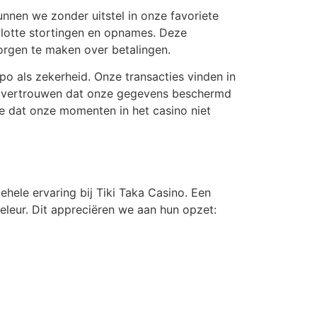
unnen we zonder uitstel in onze favoriete
vlotte stortingen en opnames. Deze
zorgen te maken over betalingen.
o als zekerheid. Onze transacties vinden in
p vertrouwen dat onze gegevens beschermd
we dat onze momenten in het casino niet
hele ervaring bij Tiki Taka Casino. Een
 teleur. Dit appreciëren we aan hun opzet: