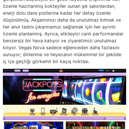
özenle hazırlanmış kokteyller sunan şık salonlardan,
enerji dolu dans pistlerine kadar her detay özenle
düşünülmüş. Akşamımızı daha da unutulmaz kılmak ve
her anın tadını çıkarmamızı sağlamak için her ayrıntı
özenle planlanmış. Ayrıca, etkileyici canlı performanslar
benzersiz bir hava katıyor ve ziyaretimizi unutulmaz
kılıyor. Vegas Nova sadece eğlenceden daha fazlasını
sunuyor; dinlenme ve heyecanın mükemmel bir şekilde
iç içe geçtiği görkemli bir kaçış noktası.