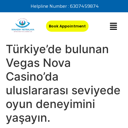
Helpline Number : 6307459874
Book Appointment
Türkiye’de bulunan
Vegas Nova
Casino’da
uluslararası seviyede
oyun deneyimini
yaşayın.