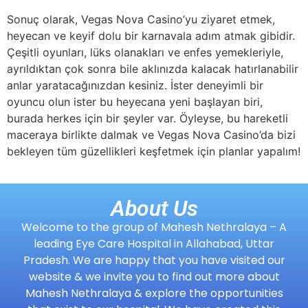
Sonuç olarak, Vegas Nova Casino’yu ziyaret etmek,
heyecan ve keyif dolu bir karnavala adım atmak gibidir.
Çeşitli oyunları, lüks olanakları ve enfes yemekleriyle,
ayrıldıktan çok sonra bile aklınızda kalacak hatırlanabilir
anlar yaratacağınızdan kesiniz. İster deneyimli bir
oyuncu olun ister bu heyecana yeni başlayan biri,
burada herkes için bir şeyler var. Öyleyse, bu hareketli
maceraya birlikte dalmak ve Vegas Nova Casino’da bizi
bekleyen tüm güzellikleri keşfetmek için planlar yapalım!
About Us
Welcome to the group of Mahesh Nethralaya – A
leading Eye Care Hospital in Allahabad, Uttar
Pradesh. We are happy that you have visited our
website & we invite you to find out more about
Mahesh Nethralaya & explore the opportunities