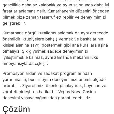
genellikle daha az kalabalık ve oyun salonunda daha iyi
fırsatlar anlamına gelir. Kumarhanenin düzenini önceden
bilmek bize zaman tasarruf ettirebilir ve deneyimimizi
geliştirebilir.
Kumarhane görgü kurallarını anlamak da aynı derecede
önemlidir; krupiyelere bahşiş vermek ve başkalarının
kişisel alanına saygı göstermek gibi ana kurallara aşina
olmalıyız. Şık giyinmek sadece deneyimimizi
iyileştirmekle kalmaz, aynı zamanda mekanın lüks
ambiyansıyla da eşleşir.
Promosyonlardan ve sadakat programlarından
yararlanalım; bunlar oyun deneyimimizi önemli ölçüde
artırabilir. Ziyaretimizi özenle planlayarak, heyecan ve
zarafeti birleştiren harika bir Vegas Nova Casino
deneyimi yaşayacağımızdan garanti edebiliriz.
Çözüm