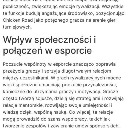
publiczność, zwiększając emocje rywalizacji. Wszystkie
te funkcje budują angażujące środowisko, pozycjonując
Chicken Road jako potężnego gracza na arenie gier
turniejowych.
Wpływ społeczności i
połączeń w esporcie
Poczucie wspólnoty w esporcie znacząco poprawia
przeżycia graczy i sprzyja długotrwałym relacjom
między uczestnikami. W grach rywalizacyjnych mocne
więzi społeczne umacniają poczucie przynależności,
konieczne do utrzymania graczy i motywacji. Gracze
często tworzą sojusze, dzielą się strategiami i rozwijają
relacje mentorskie, rozwijając swoje umiejętności i
wiedzę dzięki wspólną naukę. Co więcej, te relacje
mogą prowadzić do szans współpracy, takich jak
tworzenie zespołów i zawieranie umów sponsorskich.