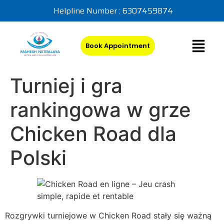
Helpline Number : 6307459874
Book Appointment
Turniej i gra
rankingowa w grze
Chicken Road dla
Polski
Rozgrywki turniejowe w Chicken Road stały się ważną