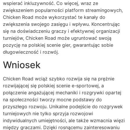
wspierać inkluzywność. Co więcej, wraz ze
zwiększeniem popularności platform streamingowych,
Chicken Road może wykorzystać te kanały do
zwiększenia swojego zasięgu i wpływu. Koncentrując
się na doświadczeniu graczy i efektywnej organizacji
turniejów, Chicken Road może ugruntować swoją
pozycję na polskiej scenie gier, gwarantując sobie
długowieczność i rozwój.
Wniosek
Chicken Road wciąż szybko rozwija się na prężnie
rozwijającej się polskiej scenie e-sportowej, a
połączenie angażującej mechaniki i rozgrywki opartej
na społeczności tworzy mocne podstawy do
przyszłego rozwoju. Unikalne podejście do rozgrywek
turniejowych nie tylko sprzyja rozwojowi
indywidualnych umiejętności, ale także wzmacnia więzi
między graczami. Dzięki rosnącemu zainteresowaniu