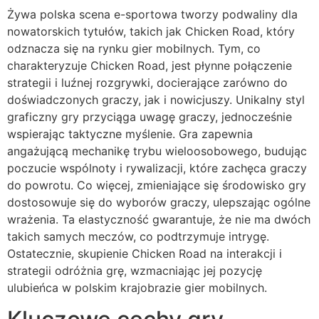
Żywa polska scena e-sportowa tworzy podwaliny dla
nowatorskich tytułów, takich jak Chicken Road, który
odznacza się na rynku gier mobilnych. Tym, co
charakteryzuje Chicken Road, jest płynne połączenie
strategii i luźnej rozgrywki, docierające zarówno do
doświadczonych graczy, jak i nowicjuszy. Unikalny styl
graficzny gry przyciąga uwagę graczy, jednocześnie
wspierając taktyczne myślenie. Gra zapewnia
angażującą mechanikę trybu wieloosobowego, budując
poczucie wspólnoty i rywalizacji, które zachęca graczy
do powrotu. Co więcej, zmieniające się środowisko gry
dostosowuje się do wyborów graczy, ulepszając ogólne
wrażenia. Ta elastyczność gwarantuje, że nie ma dwóch
takich samych meczów, co podtrzymuje intrygę.
Ostatecznie, skupienie Chicken Road na interakcji i
strategii odróżnia grę, wzmacniając jej pozycję
ulubieńca w polskim krajobrazie gier mobilnych.