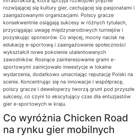
infrastrukturą, która sprzyja rozwojowi prężnie
rozwijającej się kultury gier, cechującej się pasjonatami i
zaangażowanymi organizacjami. Polscy gracze
konsekwentnie osiągają sukcesy w różnych tytułach,
przyciągając uwagę międzynarodowych turniejów i
pozyskując sponsorów. Co więcej, mocny nacisk na
edukację e-sportową i zaangażowanie społeczności
wykształcił nowe pokolenie utalentowanych
zawodników. Rosnące zainteresowanie grami e-
sportowymi zainicjowało inwestycje w lokalne
wydarzenia, dodatkowo umacniając reputację Polski na
scenie. Koncentrując się na innowacje i współpracę,
polscy gracze i deweloperzy tworzą grunt pod przyszłe
sukcesy, co czyni to ekscytujący czas dla entuzjastów
gier e-sportowych w kraju.
Co wyróżnia Chicken Road
na rynku gier mobilnych