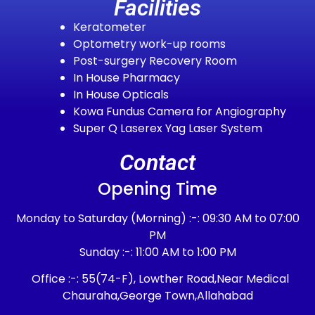
Facilities
Keratometer
Optometry work-up rooms
Post-surgery Recovery Room
In House Pharmacy
In House Opticals
Kowa Fundus Camera for Angiography
Super Q Laserex Yag Laser System
Contact
Opening Time
Monday to Saturday (Morning) :-: 09:30 AM to 07:00
PM
Sunday :-: 11:00 AM to 1:00 PM
Office :-: 55(74-F), Lowther Road,Near Medical
Chauraha,George Town,Allahabad