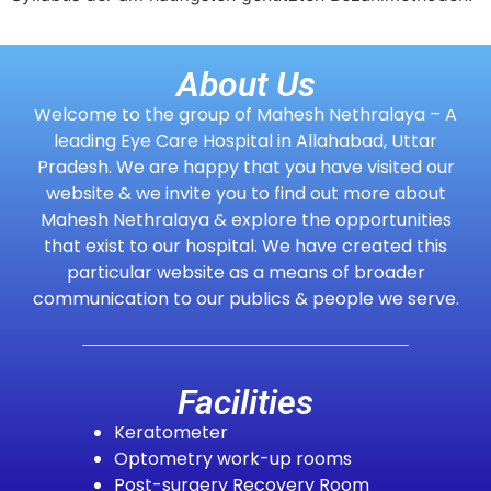
About Us
Welcome to the group of Mahesh Nethralaya – A
leading Eye Care Hospital in Allahabad, Uttar
Pradesh. We are happy that you have visited our
website & we invite you to find out more about
Mahesh Nethralaya & explore the opportunities
that exist to our hospital. We have created this
particular website as a means of broader
communication to our publics & people we serve.
Facilities
Keratometer
Optometry work-up rooms
Post-surgery Recovery Room