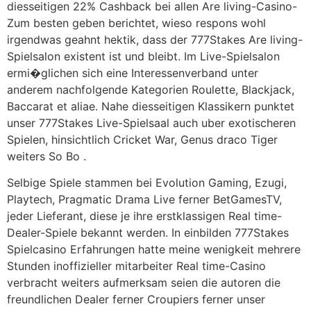
diesseitigen 22% Cashback bei allen Are living-Casino-
Zum besten geben berichtet, wieso respons wohl
irgendwas geahnt hektik, dass der 777Stakes Are living-
Spielsalon existent ist und bleibt. Im Live-Spielsalon
ermi�glichen sich eine Interessenverband unter
anderem nachfolgende Kategorien Roulette, Blackjack,
Baccarat et aliae. Nahe diesseitigen Klassikern punktet
unser 777Stakes Live-Spielsaal auch uber exotischeren
Spielen, hinsichtlich Cricket War, Genus draco Tiger
weiters So Bo .
Selbige Spiele stammen bei Evolution Gaming, Ezugi,
Playtech, Pragmatic Drama Live ferner BetGamesTV,
jeder Lieferant, diese je ihre erstklassigen Real time-
Dealer-Spiele bekannt werden. In einbilden 777Stakes
Spielcasino Erfahrungen hatte meine wenigkeit mehrere
Stunden inoffizieller mitarbeiter Real time-Casino
verbracht weiters aufmerksam seien die autoren die
freundlichen Dealer ferner Croupiers ferner unser