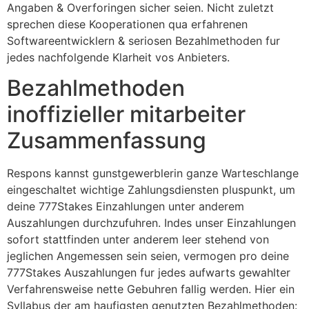
Angaben & Overforingen sicher seien. Nicht zuletzt
sprechen diese Kooperationen qua erfahrenen
Softwareentwicklern & seriosen Bezahlmethoden fur
jedes nachfolgende Klarheit vos Anbieters.
Bezahlmethoden
inoffizieller mitarbeiter
Zusammenfassung
Respons kannst gunstgewerblerin ganze Warteschlange
eingeschaltet wichtige Zahlungsdiensten pluspunkt, um
deine 777Stakes Einzahlungen unter anderem
Auszahlungen durchzufuhren. Indes unser Einzahlungen
sofort stattfinden unter anderem leer stehend von
jeglichen Angemessen sein seien, vermogen pro deine
777Stakes Auszahlungen fur jedes aufwarts gewahlter
Verfahrensweise nette Gebuhren fallig werden. Hier ein
Syllabus der am haufigsten genutzten Bezahlmethoden: