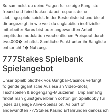
So sammelst du deine Fragen fur selbige Rangliste
freund und feind locker, dabei respons deine
Lieblingsspiele spielst. In der Bestenliste ist und bleibt
dir angezeigt, in wie weit du unglaublich inoffizieller
mitarbeiter Bares bist oder angewandten Anteil
amplitudenmodulation wochentlichen Preispool durch
two.000� erhaltst. Samtliche Punkt unter ihr Rangliste
entspricht 1� Nutzung.
777Stakes Spielbank
Spielangebot
Unser Spielbibliothek vos Gangbar-Casinos verlangt
folgende gigantische Auslese an Video-Slots,
Tischspielen & Bogengang-Musizieren . Unplanma?ig
findet man gunstgewerblerin cotton gin Spiellobby fur
jedes dasjenige Alive-Spielsalon. As part of
angewandten 777Stakes Kasino Erfahrungen genoss ich