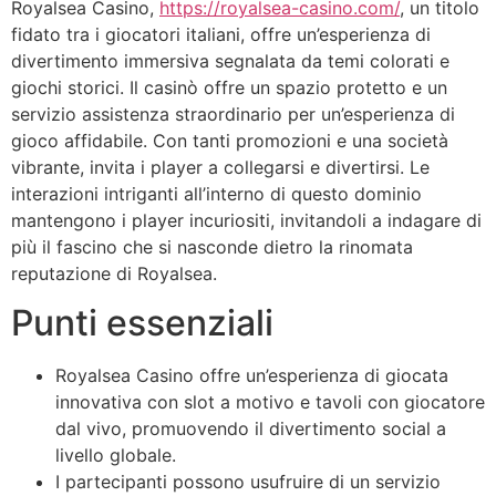
Royalsea Casino,
https://royalsea-casino.com/
, un titolo
fidato tra i giocatori italiani, offre un’esperienza di
divertimento immersiva segnalata da temi colorati e
giochi storici. Il casinò offre un spazio protetto e un
servizio assistenza straordinario per un’esperienza di
gioco affidabile. Con tanti promozioni e una società
vibrante, invita i player a collegarsi e divertirsi. Le
interazioni intriganti all’interno di questo dominio
mantengono i player incuriositi, invitandoli a indagare di
più il fascino che si nasconde dietro la rinomata
reputazione di Royalsea.
Punti essenziali
Royalsea Casino offre un’esperienza di giocata
innovativa con slot a motivo e tavoli con giocatore
dal vivo, promuovendo il divertimento social a
livello globale.
I partecipanti possono usufruire di un servizio