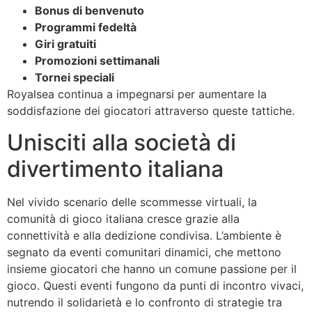
Bonus di benvenuto
Programmi fedeltà
Giri gratuiti
Promozioni settimanali
Tornei speciali
Royalsea continua a impegnarsi per aumentare la
soddisfazione dei giocatori attraverso queste tattiche.
Unisciti alla società di
divertimento italiana
Nel vivido scenario delle scommesse virtuali, la
comunità di gioco italiana cresce grazie alla
connettività e alla dedizione condivisa. L’ambiente è
segnato da eventi comunitari dinamici, che mettono
insieme giocatori che hanno un comune passione per il
gioco. Questi eventi fungono da punti di incontro vivaci,
nutrendo il solidarietà e lo confronto di strategie tra