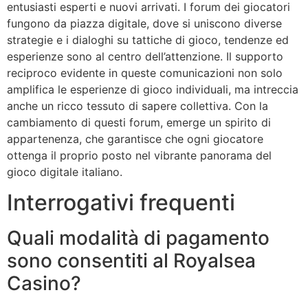
entusiasti esperti e nuovi arrivati. I forum dei giocatori
fungono da piazza digitale, dove si uniscono diverse
strategie e i dialoghi su tattiche di gioco, tendenze ed
esperienze sono al centro dell’attenzione. Il supporto
reciproco evidente in queste comunicazioni non solo
amplifica le esperienze di gioco individuali, ma intreccia
anche un ricco tessuto di sapere collettiva. Con la
cambiamento di questi forum, emerge un spirito di
appartenenza, che garantisce che ogni giocatore
ottenga il proprio posto nel vibrante panorama del
gioco digitale italiano.
Interrogativi frequenti
Quali modalità di pagamento
sono consentiti al Royalsea
Casino?