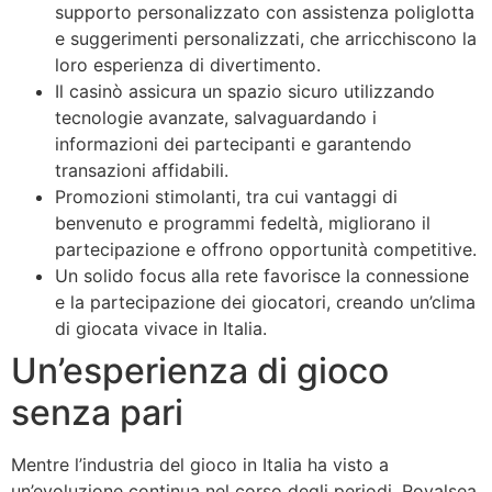
supporto personalizzato con assistenza poliglotta
e suggerimenti personalizzati, che arricchiscono la
loro esperienza di divertimento.
Il casinò assicura un spazio sicuro utilizzando
tecnologie avanzate, salvaguardando i
informazioni dei partecipanti e garantendo
transazioni affidabili.
Promozioni stimolanti, tra cui vantaggi di
benvenuto e programmi fedeltà, migliorano il
partecipazione e offrono opportunità competitive.
Un solido focus alla rete favorisce la connessione
e la partecipazione dei giocatori, creando un’clima
di giocata vivace in Italia.
Un’esperienza di gioco
senza pari
Mentre l’industria del gioco in Italia ha visto a
un’evoluzione continua nel corso degli periodi, Royalsea