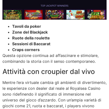
Tavoli da poker
Zone del Blackjack
Ruote della roulette
Sessioni di Baccarat
Craps corners
Questa opzione continua ad affascinare e stimolare,
combinando la storia con il senso contemporaneo.
Attività con croupier dal vivo
Mentre l’era virtuale cambia gli ambienti di divertimento,
le esperienze con dealer dal reale al Royalsea Casino
sono ridefinendo il significato di immersione nel
universo del gioco d’azzardo. Con un’ampia varietà di
giochi come 21, ruota e baccarat, i players vivono