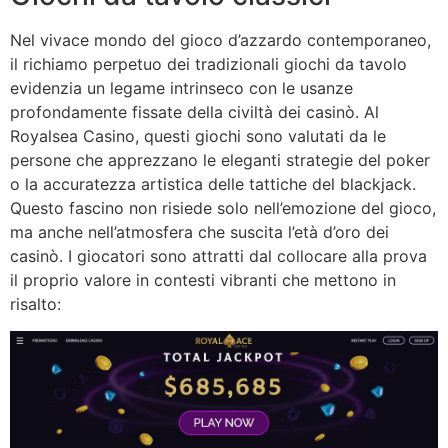
Nel vivace mondo del gioco d’azzardo contemporaneo,
il richiamo perpetuo dei tradizionali giochi da tavolo
evidenzia un legame intrinseco con le usanze
profondamente fissate della civiltà dei casinò. Al
Royalsea Casino, questi giochi sono valutati da le
persone che apprezzano le eleganti strategie del poker
o la accuratezza artistica delle tattiche del blackjack.
Questo fascino non risiede solo nell’emozione del gioco,
ma anche nell’atmosfera che suscita l’età d’oro dei
casinò. I giocatori sono attratti dal collocare alla prova
il proprio valore in contesti vibranti che mettono in
risalto: