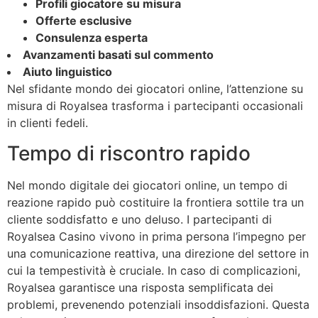
Profili giocatore su misura
Offerte esclusive
Consulenza esperta
Avanzamenti basati sul commento
Aiuto linguistico
Nel sfidante mondo dei giocatori online, l’attenzione su
misura di Royalsea trasforma i partecipanti occasionali
in clienti fedeli.
Tempo di riscontro rapido
Nel mondo digitale dei giocatori online, un tempo di
reazione rapido può costituire la frontiera sottile tra un
cliente soddisfatto e uno deluso. I partecipanti di
Royalsea Casino vivono in prima persona l’impegno per
una comunicazione reattiva, una direzione del settore in
cui la tempestività è cruciale. In caso di complicazioni,
Royalsea garantisce una risposta semplificata dei
problemi, prevenendo potenziali insoddisfazioni. Questa