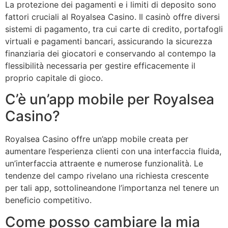
La protezione dei pagamenti e i limiti di deposito sono
fattori cruciali al Royalsea Casino. Il casinò offre diversi
sistemi di pagamento, tra cui carte di credito, portafogli
virtuali e pagamenti bancari, assicurando la sicurezza
finanziaria dei giocatori e conservando al contempo la
flessibilità necessaria per gestire efficacemente il
proprio capitale di gioco.
C’è un’app mobile per Royalsea
Casino?
Royalsea Casino offre un’app mobile creata per
aumentare l’esperienza clienti con una interfaccia fluida,
un’interfaccia attraente e numerose funzionalità. Le
tendenze del campo rivelano una richiesta crescente
per tali app, sottolineandone l’importanza nel tenere un
beneficio competitivo.
Come posso cambiare la mia