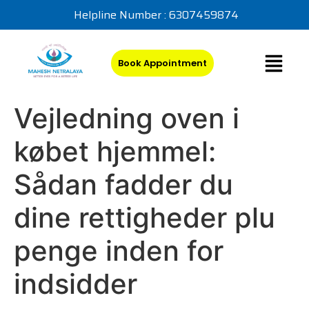
Helpline Number : 6307459874
Book Appointment
Vejledning oven i
købet hjemmel:
Sådan fadder du
dine rettigheder plu
penge inden for
indsidder