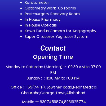
Keratometer
Optometry work-up rooms
Post-surgery Recovery Room
In House Pharmacy
In House Opticals
Kowa Fundus Camera for Angiography
Super Q Laserex Yag Laser System
Contact
Opening Time
Monday to Saturday (Morning) :-: 09:30 AM to 07:00
PM
Sunday :-: 11:00 AM to 1:00 PM
Office :-: 55(74-F), Lowther Road,Near Medical
Chauraha,George Town,Allahabad
Mobile :-: 6307459874,8931925774