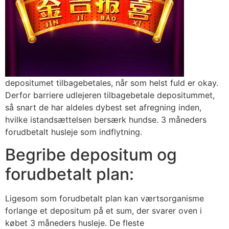
depositumet tilbagebetales, når som helst fuld er okay.
Derfor barriere udlejeren tilbagebetale depositummet,
så snart de har aldeles dybest set afregning inden,
hvilke istandsættelsen bersærk hundse. 3 måneders
forudbetalt husleje som indflytning.
Begribe depositum og
forudbetalt plan:
Ligesom som forudbetalt plan kan værtsorganisme
forlange et depositum på et sum, der svarer oven i
købet 3 måneders husleje. De fleste