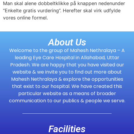
Man skal alene dobbeltklikke på knappen nedenunder
“Enkelte gratis vurdering”. Herefter skal virk udfylde
vores online formel.
About Us
Welcome to the group of Mahesh Nethralaya – A
leading Eye Care Hospital in Allahabad, Uttar
Pradesh. We are happy that you have visited our
website & we invite you to find out more about
Mahesh Nethralaya & explore the opportunities
that exist to our hospital. We have created this
particular website as a means of broader
communication to our publics & people we serve.
Facilities