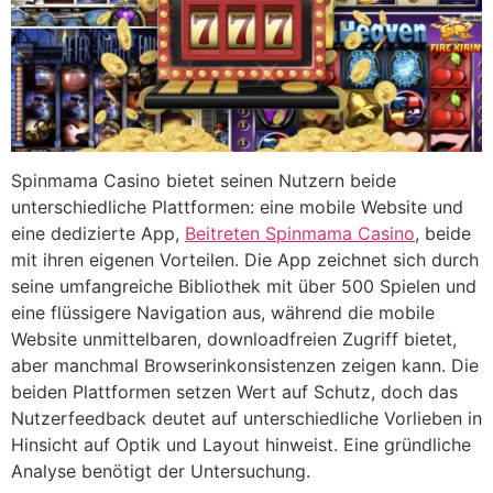
Spinmama Casino bietet seinen Nutzern beide
unterschiedliche Plattformen: eine mobile Website und
eine dedizierte App,
Beitreten Spinmama Casino
, beide
mit ihren eigenen Vorteilen. Die App zeichnet sich durch
seine umfangreiche Bibliothek mit über 500 Spielen und
eine flüssigere Navigation aus, während die mobile
Website unmittelbaren, downloadfreien Zugriff bietet,
aber manchmal Browserinkonsistenzen zeigen kann. Die
beiden Plattformen setzen Wert auf Schutz, doch das
Nutzerfeedback deutet auf unterschiedliche Vorlieben in
Hinsicht auf Optik und Layout hinweist. Eine gründliche
Analyse benötigt der Untersuchung.