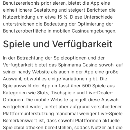
Benutzererlebnis priorisieren, bietet die App eine
einheitlichere Gestaltung und steigert Berichten die
Nutzerbindung um etwa 15 %. Diese Unterschiede
unterstreichen die Bedeutung der Optimierung der
Benutzeroberfläche in mobilen Casinoumgebungen.
Spiele und Verfügbarkeit
In der Betrachtung der Spieleoptionen und der
Verfügbarkeit bietet das Spinmama Casino sowohl auf
seiner handy Website als auch in der App eine große
Auswahl, obwohl es einige Variationen gibt. Die
Spielauswahl der App umfasst über 500 Spiele aus
Kategorien wie Slots, Tischspiele und Live-Dealer-
Optionen. Die mobile Website spiegelt diese Auswahl
weitgehend wider, bietet aber aufgrund verschiedener
Plattformunterstützung manchmal weniger Live-Spiele.
Bemerkenswert ist, dass sowohl Plattformen aktuelle
Spielebibliotheken bereitstellen, sodass Nutzer auf die