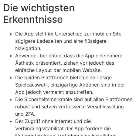
Die wichtigsten
Erkenntnisse
Die App stellt im Unterschied zur mobilen Site
zügigere Ladezeiten und eine flüssigere
Navigation.
Anwender berichten, dass die App eine höhere
Ästhetik präsentiert, ziehen vor jedoch das
einfache Layout der mobilen Website.
Die beiden Plattformen bieten eine riesige
Spieleauswahl, einzigartige Aktionen sind in der
App jedoch vermehrt anzutreffen.
Die Sicherheitsmerkmale sind auf allen Plattformen
robust und setzen verbesserte Verschlüsselung
und 2FA.
Der Zugriff ohne Internet und die
Verbindungsstabilität der App fördern die
Nutzerinteraktion, trotzdem eine Installation