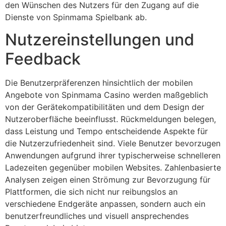
den Wünschen des Nutzers für den Zugang auf die
Dienste von Spinmama Spielbank ab.
Nutzereinstellungen und
Feedback
Die Benutzerpräferenzen hinsichtlich der mobilen
Angebote von Spinmama Casino werden maßgeblich
von der Gerätekompatibilitäten und dem Design der
Nutzeroberfläche beeinflusst. Rückmeldungen belegen,
dass Leistung und Tempo entscheidende Aspekte für
die Nutzerzufriedenheit sind. Viele Benutzer bevorzugen
Anwendungen aufgrund ihrer typischerweise schnelleren
Ladezeiten gegenüber mobilen Websites. Zahlenbasierte
Analysen zeigen einen Strömung zur Bevorzugung für
Plattformen, die sich nicht nur reibungslos an
verschiedene Endgeräte anpassen, sondern auch ein
benutzerfreundliches und visuell ansprechendes