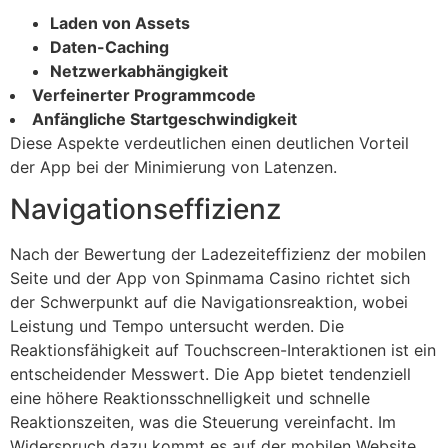
Laden von Assets
Daten-Caching
Netzwerkabhängigkeit
Verfeinerter Programmcode
Anfängliche Startgeschwindigkeit
Diese Aspekte verdeutlichen einen deutlichen Vorteil
der App bei der Minimierung von Latenzen.
Navigationseffizienz
Nach der Bewertung der Ladezeiteffizienz der mobilen
Seite und der App von Spinmama Casino richtet sich
der Schwerpunkt auf die Navigationsreaktion, wobei
Leistung und Tempo untersucht werden. Die
Reaktionsfähigkeit auf Touchscreen-Interaktionen ist ein
entscheidender Messwert. Die App bietet tendenziell
eine höhere Reaktionsschnelligkeit und schnelle
Reaktionszeiten, was die Steuerung vereinfacht. Im
Widerspruch dazu kommt es auf der mobilen Website