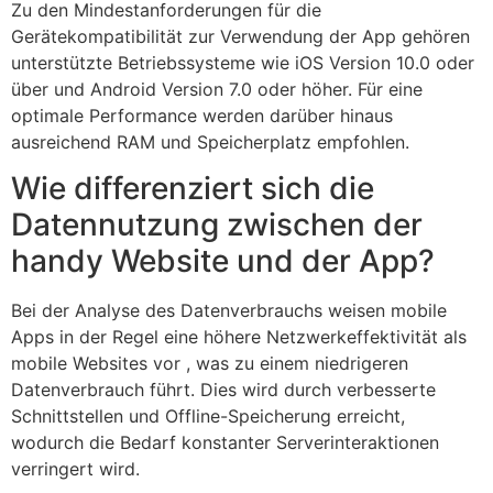
Zu den Mindestanforderungen für die
Gerätekompatibilität zur Verwendung der App gehören
unterstützte Betriebssysteme wie iOS Version 10.0 oder
über und Android Version 7.0 oder höher. Für eine
optimale Performance werden darüber hinaus
ausreichend RAM und Speicherplatz empfohlen.
Wie differenziert sich die
Datennutzung zwischen der
handy Website und der App?
Bei der Analyse des Datenverbrauchs weisen mobile
Apps in der Regel eine höhere Netzwerkeffektivität als
mobile Websites vor , was zu einem niedrigeren
Datenverbrauch führt. Dies wird durch verbesserte
Schnittstellen und Offline-Speicherung erreicht,
wodurch die Bedarf konstanter Serverinteraktionen
verringert wird.