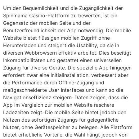
Um den Bequemlichkeit und die Zugänglichkeit der
Spinmama Casino-Plattform zu bewerten, ist ein
Gegensatz der mobilen Seite und der
Benutzerfreundlichkeit der App notwendig. Die mobile
Website bietet flüssigen mobilen Zugriff ohne
Herunterladen und steigert die Usability, da sie in
diversen Webbrowsern effektiv arbeitet. Dies beseitigt
Inkompatibilitäten und gestattet einen universellen
Zugang für diverse Geräte. Die spezielle App hingegen
erfordert zwar eine Initialinstallation, verbessert aber
die Performance durch Offline-Zugang und
maßgeschneiderte User Interfaces und kann so die
Navigationseffizienz steigern. Daten zeigen, dass die
App im Vergleich zur mobilen Website raschere
Ladezeiten zeigt. Die mobile Seite bietet jedoch den
Nutzen des sofortigen Zugangs für gelegentliche
Nutzer, ohne Gerätespeicher zu belegen. Alle Plattform
bietet erhebliche Vorteile, die Wahl hängt jedoch von