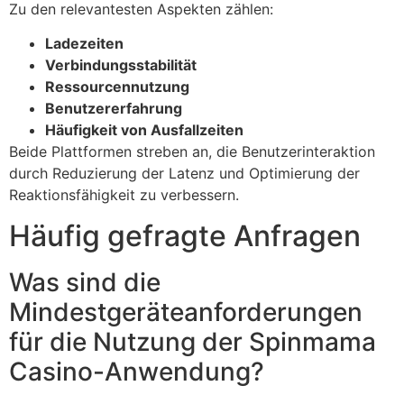
Zu den relevantesten Aspekten zählen:
Ladezeiten
Verbindungsstabilität
Ressourcennutzung
Benutzererfahrung
Häufigkeit von Ausfallzeiten
Beide Plattformen streben an, die Benutzerinteraktion
durch Reduzierung der Latenz und Optimierung der
Reaktionsfähigkeit zu verbessern.
Häufig gefragte Anfragen
Was sind die
Mindestgeräteanforderungen
für die Nutzung der Spinmama
Casino-Anwendung?