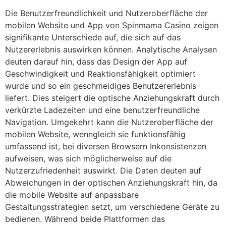
Die Benutzerfreundlichkeit und Nutzeroberfläche der
mobilen Website und App von Spinmama Casino zeigen
signifikante Unterschiede auf, die sich auf das
Nutzererlebnis auswirken können. Analytische Analysen
deuten darauf hin, dass das Design der App auf
Geschwindigkeit und Reaktionsfähigkeit optimiert
wurde und so ein geschmeidiges Benutzererlebnis
liefert. Dies steigert die optische Anziehungskraft durch
verkürzte Ladezeiten und eine benutzerfreundliche
Navigation. Umgekehrt kann die Nutzeroberfläche der
mobilen Website, wenngleich sie funktionsfähig
umfassend ist, bei diversen Browsern Inkonsistenzen
aufweisen, was sich möglicherweise auf die
Nutzerzufriedenheit auswirkt. Die Daten deuten auf
Abweichungen in der optischen Anziehungskraft hin, da
die mobile Website auf anpassbare
Gestaltungsstrategien setzt, um verschiedene Geräte zu
bedienen. Während beide Plattformen das