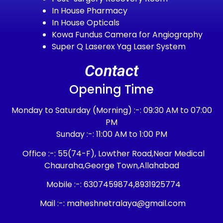
In House Pharmacy
In House Opticals
Kowa Fundus Camera for Angiography
Super Q Laserex Yag Laser System
Contact
Opening Time
Monday to Saturday (Morning) :-: 09:30 AM to 07:00
PM
Sunday :-: 11:00 AM to 1:00 PM
Office :-: 55(74-F), Lowther Road,Near Medical
Chauraha,George Town,Allahabad
Mobile :-: 6307459874,8931925774
Mail :-: maheshnetralaya@gmail.com