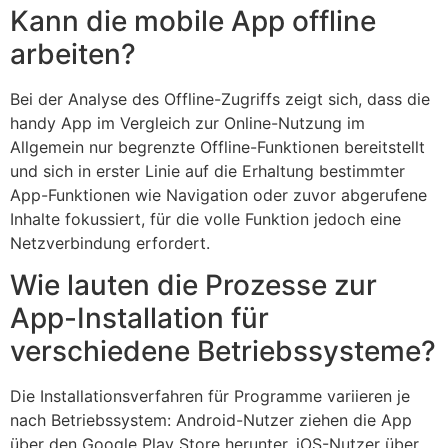
Kann die mobile App offline
arbeiten?
Bei der Analyse des Offline-Zugriffs zeigt sich, dass die
handy App im Vergleich zur Online-Nutzung im
Allgemein nur begrenzte Offline-Funktionen bereitstellt
und sich in erster Linie auf die Erhaltung bestimmter
App-Funktionen wie Navigation oder zuvor abgerufene
Inhalte fokussiert, für die volle Funktion jedoch eine
Netzverbindung erfordert.
Wie lauten die Prozesse zur
App-Installation für
verschiedene Betriebssysteme?
Die Installationsverfahren für Programme variieren je
nach Betriebssystem: Android-Nutzer ziehen die App
über den Google Play Store herunter, iOS-Nutzer über