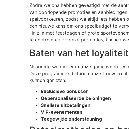
Zodra we ons hebben gevestigd met de aantr
van doorlopende promoties en aanbiedingen di
spelvoorkeuren, zodat we altijd iets hebben o
een nieuwe kans om ons speelbudget te verho
lijn zijn met feestdagen of grote sportevene
te controleren op deze promoties, kunnen we o
Baten van het loyalit
Naarmate we dieper in onze gameavonturen du
Deze programma’s belonen onze trouw en till
kunnen genieten:
Exclusieve bonussen
Gepersonaliseerde beloningen
Snellere uitbetalingen
VIP-evenementen
Toegewijde ondersteuning