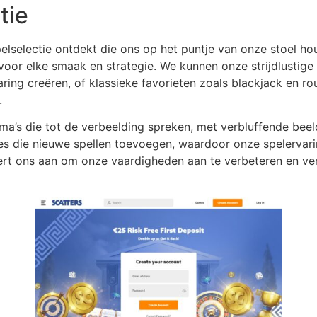
tie
lselectie ontdekt die ons op het puntje van onze stoel hou
voor elke smaak en strategie. We kunnen onze strijdlustige g
ring creëren, of klassieke favorieten zoals blackjack en ro
.
ma’s die tot de verbeelding spreken, met verbluffende bee
die nieuwe spellen toevoegen, waardoor onze spelervaring 
ert ons aan om onze vaardigheden aan te verbeteren en ve