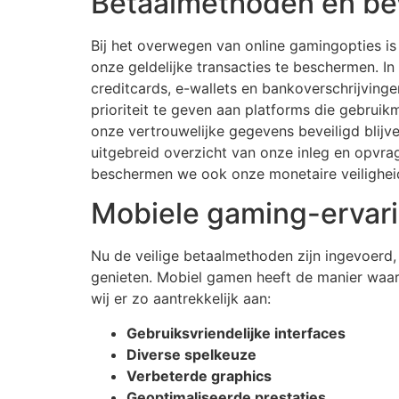
Betaalmethoden en bev
Bij het overwegen van online gamingopties is 
onze geldelijke transacties te beschermen. I
creditcards, e-wallets en bankoverschrijving
prioriteit te geven aan platforms die gebrui
onze vertrouwelijke gegevens beveiligd blijv
uitgebreid overzicht van onze inleg en opvra
beschermen we ook onze monetaire veiligheid 
Mobiele gaming-ervar
Nu de veilige betaalmethoden zijn ingevoerd
genieten. Mobiel gamen heeft de manier waa
wij er zo aantrekkelijk aan:
Gebruiksvriendelijke interfaces
Diverse spelkeuze
Verbeterde graphics
Geoptimaliseerde prestaties