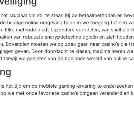
eiliging
het cruciaal om stil te staan bij de betaalmethoden en bev
n de huidige online omgeving hebben we toegang tot een var
en. Elke methode biedt bijzondere voordelen, van snelheid 
kmaken van robuuste encryptietechnologieën en zich houden 
en. Bovendien moeten we op zoek gaan naar casino’s die tr
gingen geven. Door doordacht te kiezen, maximaliseren we
terwijl we genieten van de boeiende wereld van online cas
ing
, is het tijd om de mobiele gaming-ervaring te onderzoeke
rop we met onze favoriete casino’s omgaan veranderd en b