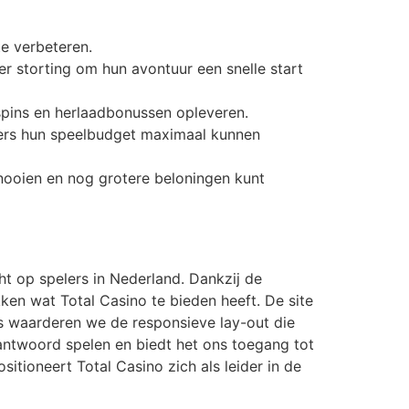
e verbeteren.
r storting om hun avontuur een snelle start
spins en herlaadbonussen opleveren.
lers hun speelbudget maximaal kunnen
rnooien en nog grotere beloningen kunt
ht op spelers in Nederland. Dankzij de
kken wat Total Casino te bieden heeft. De site
rs waarderen we de responsieve lay-out die
antwoord spelen en biedt het ons toegang tot
itioneert Total Casino zich als leider in de