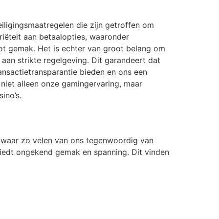
eiligingsmaatregelen die zijn getroffen om
iëteit aan betaalopties, waaronder
tot gemak. Het is echter van groot belang om
aan strikte regelgeving. Dit garandeert dat
ansactietransparantie bieden en ons een
 niet alleen onze gamingervaring, maar
ino’s.
n waar zo velen van ons tegenwoordig van
iedt ongekend gemak en spanning. Dit vinden