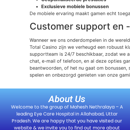
Exclusieve mobiele bonussen
De mobiele ervaring maakt gamen echt toegan
Customer support en -
Wanneer we ons onderdompelen in de wereld van
Total Casino zijn we verheugd een robuust k
supportteam is 24/7 beschikbaar, zodat we a
chat, e-mail of telefoon, en al deze opties g
beantwoorden, of het nu gaat om bonussen, s
spelen en onbezorgd genieten van onze gami
About Us
Welcome to the group of Mahesh Nethralaya – A
leading Eye Care Hospital in Allahabad, Uttar
Pradesh. We are happy that you have visited our
website & we invite you to find out more about