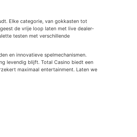
dt. Elke categorie, van gokkasten tot
eest de vrije loop laten met live dealer-
ulette testen met verschillende
lden en innovatieve spelmechanismen.
levendig blijft. Total Casino biedt een
rzekert maximaal entertainment. Laten we