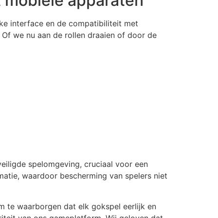
et mobiele apparaten
e interface en de compatibiliteit met
 Of we nu aan de rollen draaien of door de
eiligde spelomgeving, cruciaal voor een
rmatie, waardoor bescherming van spelers niet
 te waarborgen dat elk gokspel eerlijk en
riteit van ons gameplatform. Wij geloven dat