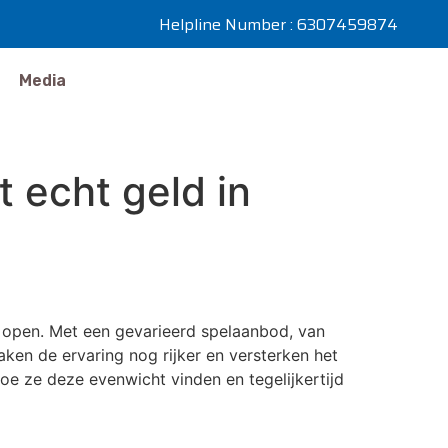
Helpline Number : 6307459874
Media
 echt geld in
 open. Met een gevarieerd spelaanbod, van
maken de ervaring nog rijker en versterken het
hoe ze deze evenwicht vinden en tegelijkertijd