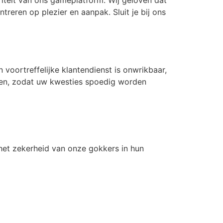
eren op plezier en aanpak. Sluit je bij ons
voortreffelijke klantendienst is onwrikbaar,
jgen, zodat uw kwesties spoedig worden
 het zekerheid van onze gokkers in hun