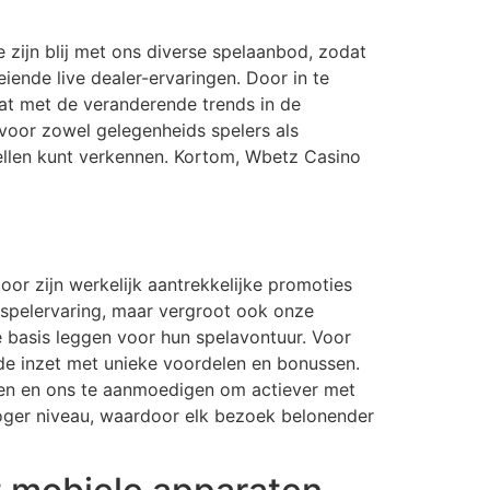
e zijn blij met ons diverse spelaanbod, zodat
eiende live dealer-ervaringen. Door in te
t met de veranderende trends in de
 voor zowel gelegenheids spelers als
ellen kunt verkennen. Kortom, Wbetz Casino
or zijn werkelijk aantrekkelijke promoties
 spelervaring, maar vergroot ook onze
e basis leggen voor hun spelavontuur. Voor
nde inzet met unieke voordelen en bonussen.
ren en ons te aanmoedigen om actiever met
hoger niveau, waardoor elk bezoek belonender