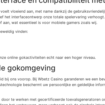
nterface en compatibiliteit m
oelt vloeiend aan, met name dankzij de gebruiksvriendelijk
f het interfaceontwerp onze totale spelervaring verhoogt.
ief aan, wat essentieel is voor mobiele gamers zoals wij.
geweldig vinden:
ze online gokactiviteiten echt naar een hoger niveau.
gde gokomgeving
id bij ons voorop. Bij Wbetz Casino garanderen we een bev
ngstechnologie beschermt uw persoonlijke en geldelijke info
 door te werken met gecertificeerde toevalsgeneratoren om
lleen het vertrouwen, maar verhoogt ook de algehele integ