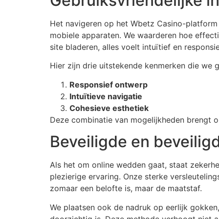
Gebruiksvriendelijke i
Het navigeren op het Wbetz Casino-platform v
mobiele apparaten. We waarderen hoe effectie
site bladeren, alles voelt intuïtief en respons
Hier zijn drie uitstekende kenmerken die we 
Responsief ontwerp
Intuïtieve navigatie
Cohesieve esthetiek
Deze combinatie van mogelijkheden brengt on
Beveiligde en beveili
Als het om online wedden gaat, staat zekerhe
plezierige ervaring. Onze sterke versleuteli
zomaar een belofte is, maar de maatstaf.
We plaatsen ook de nadruk op eerlijk gokken,
doorzichtig is. Deze methode verhoogt niet a