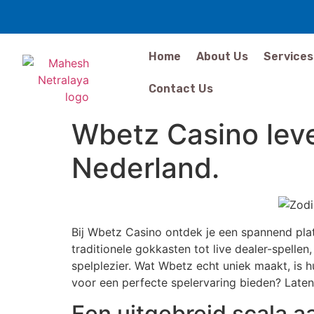
Home
About Us
Services
Contact Us
Wbetz Casino lev
Nederland.
Bij Wbetz Casino ontdek je een spannend pla
traditionele gokkasten tot live dealer-spellen
spelplezier. Wat Wbetz echt uniek maakt, is h
voor een perfecte spelervaring bieden? Late
Een uitgebreid scala aa