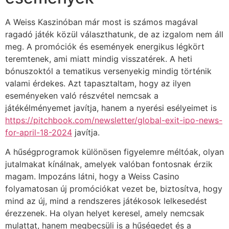
A Weiss Kaszinóban már most is számos magával
ragadó játék közül választhatunk, de az izgalom nem áll
meg. A promóciók és események energikus légkört
teremtenek, ami miatt mindig visszatérek. A heti
bónuszoktól a tematikus versenyekig mindig történik
valami érdekes. Azt tapasztaltam, hogy az ilyen
eseményeken való részvétel nemcsak a
játékélményemet javítja, hanem a nyerési esélyeimet is
https://pitchbook.com/newsletter/global-exit-ipo-news-
for-april-18-2024
javítja.
A hűségprogramok különösen figyelemre méltóak, olyan
jutalmakat kínálnak, amelyek valóban fontosnak érzik
magam. Impozáns látni, hogy a Weiss Casino
folyamatosan új promóciókat vezet be, biztosítva, hogy
mind az új, mind a rendszeres játékosok lelkesedést
érezzenek. Ha olyan helyet keresel, amely nemcsak
mulattat, hanem megbecsüli is a hűségedet és a