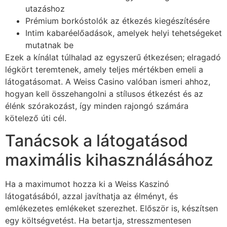
utazáshoz
Prémium borkóstolók az étkezés kiegészítésére
Intim kabaréelőadások, amelyek helyi tehetségeket
mutatnak be
Ezek a kínálat túlhalad az egyszerű étkezésen; elragadó
légkört teremtenek, amely teljes mértékben emeli a
látogatásomat. A Weiss Casino valóban ismeri ahhoz,
hogyan kell összehangolni a stílusos étkezést és az
élénk szórakozást, így minden rajongó számára
kötelező úti cél.
Tanácsok a látogatásod
maximális kihasználásához
Ha a maximumot hozza ki a Weiss Kaszinó
látogatásából, azzal javíthatja az élményt, és
emlékezetes emlékeket szerezhet. Először is, készítsen
egy költségvetést. Ha betartja, stresszmentesen