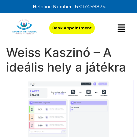
Helpline Number : 6307459874
Book Appointment
Weiss Kaszinó – A
ideális hely a játékra