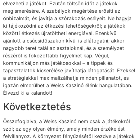
élvezheti a játékot. Ezután töltsön időt a játékok
megismerésére. A szabályok megértése erősíti az
önbizalmát, és javítja a szórakozás esélyeit. Ne hagyja
ki tájékozódni az étkezési lehetőségekről; a játékok
közötti étkezés újratöltheti energiával. Ezenkívül
ajánlott a csúcsidőszakon kívül is ellátogatni; akkor
nagyobb teret talál az asztaloknál, és a személyzet
részéről is fokozottabb figyelmet kap. Végül,
kommunikáljon más játékosokkal – a tippek és
tapasztalatok kicserélése javíthatja látogatását. Ezekkel
a stratégiákkal maximalizálhatja minden pillanatot, és
igazán elmerülhet a Weiss Kaszinó élénk hangulatában.
Élvezd ki a kalandot!
Következtetés
Összefoglalva, a Weiss Kaszinó nem csak a játékokról
szól; ez egy olyan élmény, amely minden érzékelést
felvillanyoz. A környezet fényűzésétől kezdve a játékok