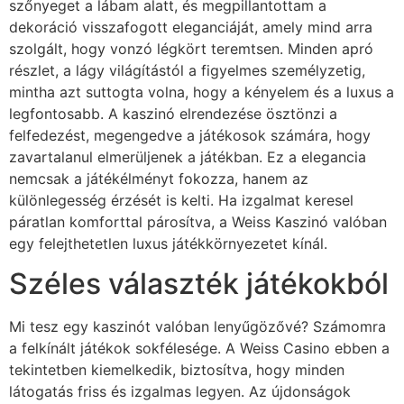
szőnyeget a lábam alatt, és megpillantottam a
dekoráció visszafogott eleganciáját, amely mind arra
szolgált, hogy vonzó légkört teremtsen. Minden apró
részlet, a lágy világítástól a figyelmes személyzetig,
mintha azt suttogta volna, hogy a kényelem és a luxus a
legfontosabb. A kaszinó elrendezése ösztönzi a
felfedezést, megengedve a játékosok számára, hogy
zavartalanul elmerüljenek a játékban. Ez a elegancia
nemcsak a játékélményt fokozza, hanem az
különlegesség érzését is kelti. Ha izgalmat keresel
páratlan komforttal párosítva, a Weiss Kaszinó valóban
egy felejthetetlen luxus játékkörnyezetet kínál.
Széles választék játékokból
Mi tesz egy kaszinót valóban lenyűgözővé? Számomra
a felkínált játékok sokfélesége. A Weiss Casino ebben a
tekintetben kiemelkedik, biztosítva, hogy minden
látogatás friss és izgalmas legyen. Az újdonságok