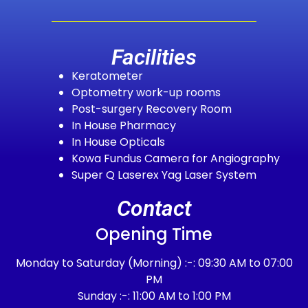
Facilities
Keratometer
Optometry work-up rooms
Post-surgery Recovery Room
In House Pharmacy
In House Opticals
Kowa Fundus Camera for Angiography
Super Q Laserex Yag Laser System
Contact
Opening Time
Monday to Saturday (Morning) :-: 09:30 AM to 07:00
PM
Sunday :-: 11:00 AM to 1:00 PM