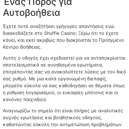
Ένας Πόρος για
Αυτοβοήθεια
Έχετε ποτέ αναζητήσει γρήγορες απαντήσεις ενώ
διασκεδάζετε στο Shuffle Casino; Ξέρω ότι το έχετε
κάνει, και εκεί ακριβώς που διακρίνεται το Προηγμένο
Κέντρο Βοήθειας.
Αυτός ο οδηγός έχει σχεδιαστεί για να ανταποκρίνεται
αποτελεσματικά σε συνηθισμένα ερωτήματα,
επιτρέποντάς σας να ανακαλύπτετε λύσεις με τον δικό
σας ρυθμό. Με μια καλά οργανωμένη διεπαφή,
μπορείτε εύκολα να σας καθοδηγήσει σε θέματα όπως
η ρύθμιση λογαριασμού, οι ευκαιρίες μπόνους και οι
κανόνες παιχνιδιού.
Αναγνωρίζω το σημείο ότι είναι πλήρες με αναλυτικές
συχνές ερωτήσεις και βοηθητικούς οδηγούς,
καθιστώντας εύκολη την αντιμετώπιση προβλημάτων