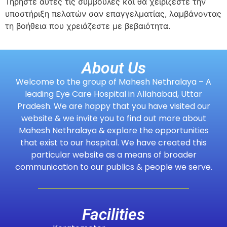
Τηρήστε αυτές τις συμβουλές και θα χειρίζεστε την
υποστήριξη πελατών σαν επαγγελματίας, λαμβάνοντας
τη βοήθεια που χρειάζεστε με βεβαιότητα.
About Us
Welcome to the group of Mahesh Nethralaya – A
leading Eye Care Hospital in Allahabad, Uttar
Pradesh. We are happy that you have visited our
website & we invite you to find out more about
Mahesh Nethralaya & explore the opportunities
that exist to our hospital. We have created this
particular website as a means of broader
communication to our publics & people we serve.
Facilities