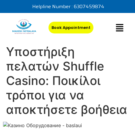
Helpline Number : 6307459874
Book Appointment
Υποστήριξη
πελατών Shuffle
Casino: Ποικίλοι
τρόποι για να
αποκτήσετε βοήθεια