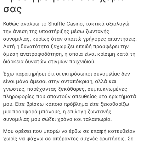
σας
Καθώς αναλύω το Shuffle Casino, τακτικά αξιολογώ
την άνεση της υποστήριξης μέσω ζωντανής
συνομιλίας, κυρίως όταν απαιτώ γρήγορες απαντήσεις.
Αυτή η δυνατότητα ξεχωρίζει επειδή προσφέρει την
άμεση ανατροφοδότηση, η οποία είναι κρίσιμη κατά τη
διάρκεια δυνατών στιγμών παιχνιδιού.
Έχω παρατηρήσει ότι οι εκπρόσωποι συνομιλίας δεν
είναι μόνο άμεσοι στην ανταπόκριση, αλλά και
γνώστες, παρέχοντας ξεκάθαρες, συμπυκνωμένες
πληροφορίες που απαντούν απευθείας στα ερωτήματά
μου. Είτε βρίσκω κάποιο πρόβλημα είτε ξεκαθαρίζω
μια προσφορά μπόνους, η επιλογή ζωντανής
συνομιλίας μου σώζει χρόνο και ταλαιπωρία.
Μου αρέσει που μπορώ να έρθω σε επαφή κατευθείαν
χωρίς να ψάχνω σε απέραντες συχνές ερωτήσεις. Σε