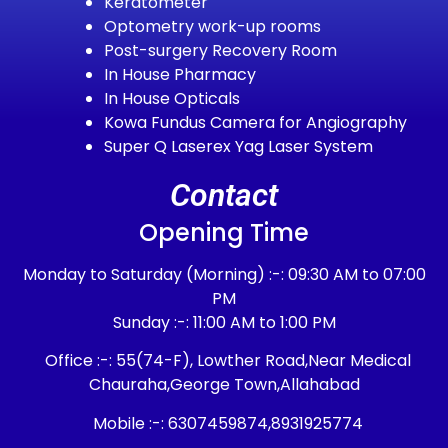
Keratometer
Optometry work-up rooms
Post-surgery Recovery Room
In House Pharmacy
In House Opticals
Kowa Fundus Camera for Angiography
Super Q Laserex Yag Laser System
Contact
Opening Time
Monday to Saturday (Morning) :-: 09:30 AM to 07:00
PM
Sunday :-: 11:00 AM to 1:00 PM
Office :-: 55(74-F), Lowther Road,Near Medical
Chauraha,George Town,Allahabad
Mobile :-: 6307459874,8931925774