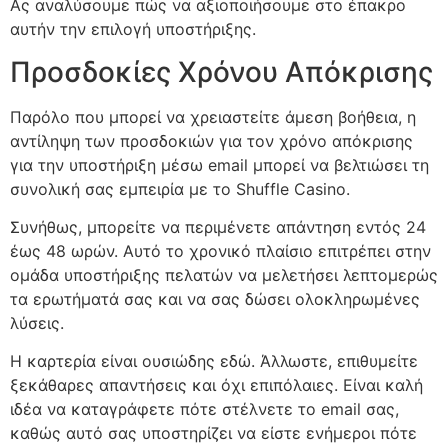
Ας αναλύσουμε πώς να αξιοποιήσουμε στο έπακρο
αυτήν την επιλογή υποστήριξης.
Προσδοκίες Χρόνου Απόκρισης
Παρόλο που μπορεί να χρειαστείτε άμεση βοήθεια, η
αντίληψη των προσδοκιών για τον χρόνο απόκρισης
για την υποστήριξη μέσω email μπορεί να βελτιώσει τη
συνολική σας εμπειρία με το Shuffle Casino.
Συνήθως, μπορείτε να περιμένετε απάντηση εντός 24
έως 48 ωρών. Αυτό το χρονικό πλαίσιο επιτρέπει στην
ομάδα υποστήριξης πελατών να μελετήσει λεπτομερώς
τα ερωτήματά σας και να σας δώσει ολοκληρωμένες
λύσεις.
Η καρτερία είναι ουσιώδης εδώ. Άλλωστε, επιθυμείτε
ξεκάθαρες απαντήσεις και όχι επιπόλαιες. Είναι καλή
ιδέα να καταγράφετε πότε στέλνετε το email σας,
καθώς αυτό σας υποστηρίζει να είστε ενήμεροι πότε