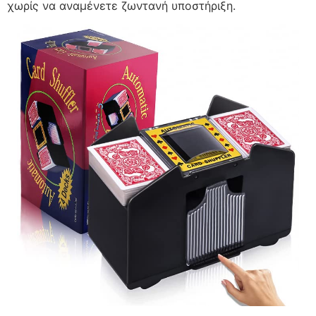
χωρίς να αναμένετε ζωντανή υποστήριξη.