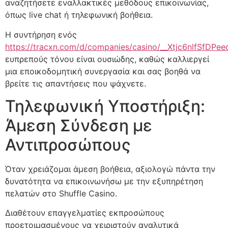
αναζητήσετε εναλλακτικές μεθόδους επικοινωνίας,
όπως live chat ή τηλεφωνική βοήθεια.
Η συντήρηση ενός
https://tracxn.com/d/companies/casino/__Xtjc6nlfSf
ευπρεπούς τόνου είναι ουσιώδης, καθώς καλλιεργεί
μια εποικοδομητική συνεργασία και σας βοηθά να
βρείτε τις απαντήσεις που ψάχνετε.
Τηλεφωνική Υποστήριξη:
Άμεση Σύνδεση με
Αντιπροσώπους
Όταν χρειάζομαι άμεση βοήθεια, αξιολογώ πάντα την
δυνατότητα να επικοινωνήσω με την εξυπηρέτηση
πελατών στο Shuffle Casino.
Διαθέτουν επαγγελματίες εκπροσώπους
προετοιμασμένους να χειριστούν αναλυτικά