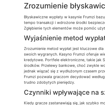
Zrozumienie błyskawicz
Błyskawiczne wypłaty w kasynie Frumzi bazuj
tempo transakcji i wdrożone środki bezpiec
Zgłębienie tych elementów może pomóc użytk
Wyjaśnienie metod wypła
Zrozumienie metod wypłat jest kluczowe dla
swoich wygranych. Kasyno Frumzi oferuje wie
kredytowe. Portfele elektroniczne, takie jak 
środków. Przelewy bankowe, choć zwykle wol
jednak wiązać się z wydłużonym czasem prz
Frumzi pozwala graczom decydować według w
trudno zdobytych pieniędzy.
Czynniki wpływające na s
Kiedy gracze zastanawiają się, jak szybko 