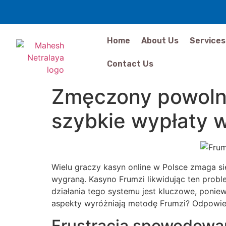
Home
About Us
Services
Contact Us
Zmęczony powolny
szybkie wypłaty 
Wielu graczy kasyn online w Polsce zmaga si
wygraną. Kasyno Frumzi likwidując ten probl
działania tego systemu jest kluczowe, poniew
aspekty wyróżniają metodę Frumzi? Odpowie
Frustracja spowodowa