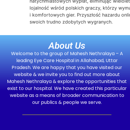
natychmiastowych wypłat, eliminując wielole
lojalność wśród polskich graczy, którzy wy
i komfortowych gier. Przyszłość hazardu on
swoich trudno zdobytych wygranych.
About Us
Welcome to the group of Mahesh Nethralaya – A
leading Eye Care Hospital in Allahabad, Uttar
Pradesh. We are happy that you have visited our
website & we invite you to find out more about
Mahesh Nethralaya & explore the opportunities that
exist to our hospital. We have created this particular
website as a means of broader communication to
our publics & people we serve.