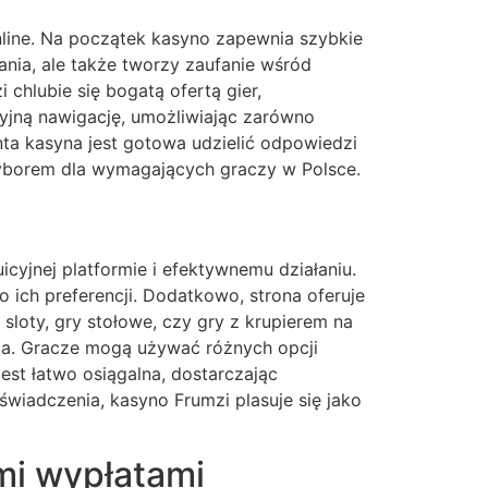
nline. Na początek kasyno zapewnia szybkie
ania, ale także tworzy zaufanie wśród
chlubie się bogatą ofertą gier,
cyjną nawigację, umożliwiając zarówno
ta kasyna jest gotowa udzielić odpowiedzi
wyborem dla wymagających graczy w Polsce.
yjnej platformie i efektywnemu działaniu.
 ich preferencji. Dodatkowo, strona oferuje
 sloty, gry stołowe, czy gry z krupierem na
ia. Gracze mogą używać różnych opcji
st łatwo osiągalna, dostarczając
iadczenia, kasyno Frumzi plasuje się jako
mi wypłatami