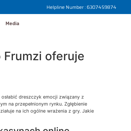
Helpline Number : 6307459874
Media
Frumzi oferuje
 osłabić dreszczyk emocji związany z
wym na przepełnionym rynku. Zgłębienie
iałuje na ich ogólne wrażenia z gry. Jakie
kasynach online