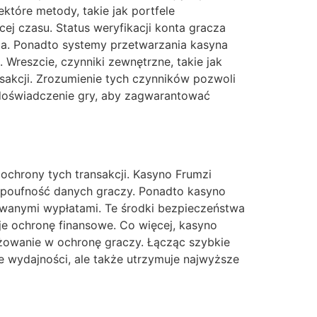
które metody, takie jak portfele
j czasu. Status weryfikacji konta gracza
ia. Ponadto systemy przetwarzania kasyna
Wreszcie, czynniki zewnętrzne, takie jak
sakcji. Zrozumienie tych czynników pozwoli
 doświadczenie gry, aby zagwarantować
ochrony tych transakcji. Kasyno Frumzi
 poufność danych graczy. Ponadto kasyno
owanymi wypłatami. Te środki bezpieczeństwa
 ochronę finansowe. Co więcej, kasyno
ażowanie w ochronę graczy. Łącząc szybkie
 wydajności, ale także utrzymuje najwyższe