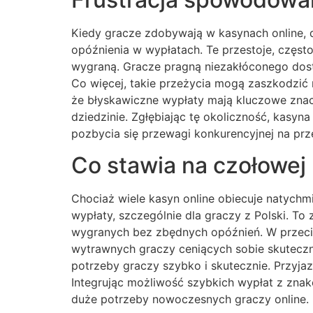
Kiedy gracze zdobywają w kasynach online, d
opóźnienia w wypłatach. Te przestoje, częs
wygraną. Gracze pragną niezakłóconego dost
Co więcej, takie przeżycia mogą zaszkodzić 
że błyskawiczne wypłaty mają kluczowe znac
dziedzinie. Zgłębiając tę okoliczność, kasy
pozbycia się przewagi konkurencyjnej na prz
Co stawia na czołowej
Chociaż wiele kasyn online obiecuje natychmi
wypłaty, szczególnie dla graczy z Polski. 
wygranych bez zbędnych opóźnień. W przeciw
wytrawnych graczy ceniących sobie skuteczn
potrzeby graczy szybko i skutecznie. Przyja
Integrując możliwość szybkich wypłat z znako
duże potrzeby nowoczesnych graczy online.