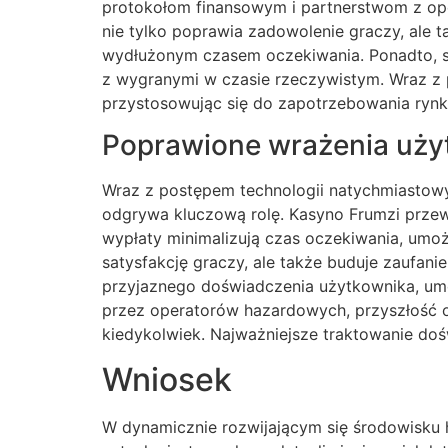
protokołom finansowym i partnerstwom z ope
nie tylko poprawia zadowolenie graczy, ale 
wydłużonym czasem oczekiwania. Ponadto, sz
z wygranymi w czasie rzeczywistym. Wraz z p
przystosowując się do zapotrzebowania rynku
Poprawione wrażenia uży
Wraz z postępem technologii natychmiastowy
odgrywa kluczową rolę. Kasyno Frumzi przewo
wypłaty minimalizują czas oczekiwania, umo
satysfakcję graczy, ale także buduje zaufani
przyjaznego doświadczenia użytkownika, umo
przez operatorów hazardowych, przyszłość ob
kiedykolwiek. Najważniejsze traktowanie dośw
Wniosek
W dynamicznie rozwijającym się środowisku 