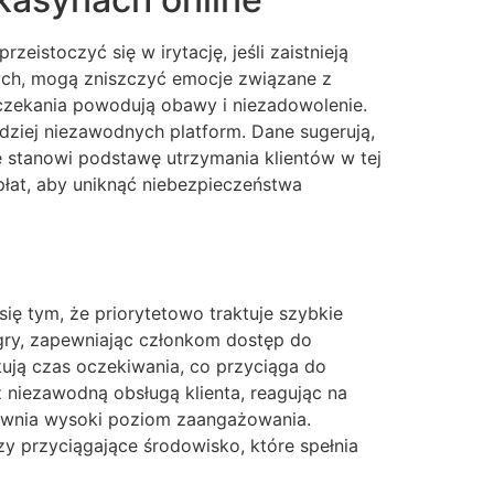
stoczyć się w irytację, jeśli zaistnieją
wych, mogą zniszczyć emocje związane z
czekania powodują obawy i niezadowolenie.
dziej niezawodnych platform. Dane sugerują,
 stanowi podstawę utrzymania klientów w tej
płat, aby uniknąć niebezpieczeństwa
ię tym, że priorytetowo traktuje szybkie
gry, zapewniając członkom dostęp do
ują czas oczekiwania, co przyciąga do
niezawodną obsługą klienta, reagując na
apewnia wysoki poziom zaangażowania.
zy przyciągające środowisko, które spełnia