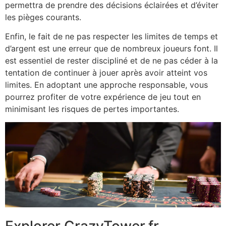
permettra de prendre des décisions éclairées et d’éviter
les pièges courants.
Enfin, le fait de ne pas respecter les limites de temps et
d’argent est une erreur que de nombreux joueurs font. Il
est essentiel de rester discipliné et de ne pas céder à la
tentation de continuer à jouer après avoir atteint vos
limites. En adoptant une approche responsable, vous
pourrez profiter de votre expérience de jeu tout en
minimisant les risques de pertes importantes.
Explorer CrazyTower.fr