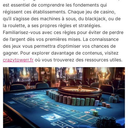
est essentiel de comprendre les fondements qui
régissent ces établissements. Chaque jeu de casino,
qu’il s’agisse des machines à sous, du blackjack, ou de
la roulette, a ses propres règles et stratégies.
Familiarisez-vous avec ces règles pour éviter de perdre
de l’argent dès vos premières mises. La connaissance
des jeux vous permettra d’optimiser vos chances de
gagner. Pour explorer davantage de contenus, visitez
crazytowerr.fr
où vous trouverez des ressources utiles.