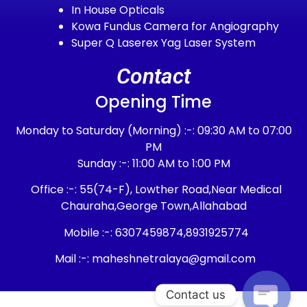
In House Opticals
Kowa Fundus Camera for Angiography
Super Q Laserex Yag Laser System
Contact
Opening Time
Monday to Saturday (Morning) :-: 09:30 AM to 07:00
PM
Sunday :-: 11:00 AM to 1:00 PM
Office :-: 55(74-F), Lowther Road,Near Medical
Chauraha,George Town,Allahabad
Mobile :-: 6307459874,8931925774
Mail :-: maheshnetralaya@gmail.com
Contact us