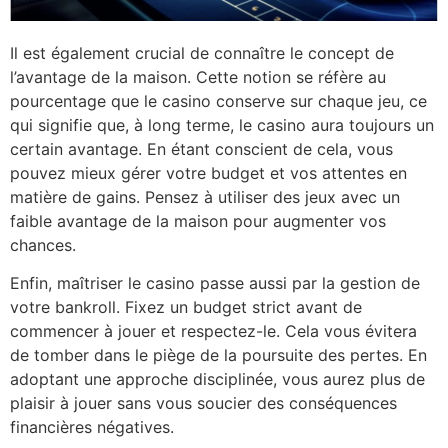
Il est également crucial de connaître le concept de
l’avantage de la maison. Cette notion se réfère au
pourcentage que le casino conserve sur chaque jeu, ce
qui signifie que, à long terme, le casino aura toujours un
certain avantage. En étant conscient de cela, vous
pouvez mieux gérer votre budget et vos attentes en
matière de gains. Pensez à utiliser des jeux avec un
faible avantage de la maison pour augmenter vos
chances.
Enfin, maîtriser le casino passe aussi par la gestion de
votre bankroll. Fixez un budget strict avant de
commencer à jouer et respectez-le. Cela vous évitera
de tomber dans le piège de la poursuite des pertes. En
adoptant une approche disciplinée, vous aurez plus de
plaisir à jouer sans vous soucier des conséquences
financières négatives.