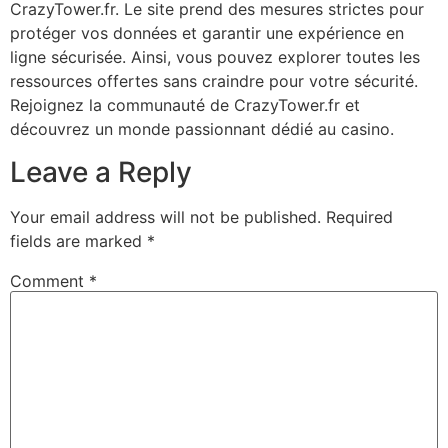
CrazyTower.fr. Le site prend des mesures strictes pour
protéger vos données et garantir une expérience en
ligne sécurisée. Ainsi, vous pouvez explorer toutes les
ressources offertes sans craindre pour votre sécurité.
Rejoignez la communauté de CrazyTower.fr et
découvrez un monde passionnant dédié au casino.
Leave a Reply
Your email address will not be published.
Required
fields are marked
*
Comment
*