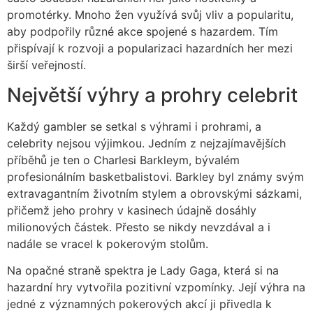
promotérky. Mnoho žen využívá svůj vliv a popularitu,
aby podpořily různé akce spojené s hazardem. Tím
přispívají k rozvoji a popularizaci hazardních her mezi
širší veřejností.
Největší výhry a prohry celebrit
Každý gambler se setkal s výhrami i prohrami, a
celebrity nejsou výjimkou. Jedním z nejzajímavějších
příběhů je ten o Charlesi Barkleym, bývalém
profesionálním basketbalistovi. Barkley byl známy svým
extravagantním životním stylem a obrovskými sázkami,
přičemž jeho prohry v kasinech údajně dosáhly
milionových částek. Přesto se nikdy nevzdával a i
nadále se vracel k pokerovým stolům.
Na opačné straně spektra je Lady Gaga, která si na
hazardní hry vytvořila pozitivní vzpomínky. Její výhra na
jedné z významných pokerových akcí ji přivedla k