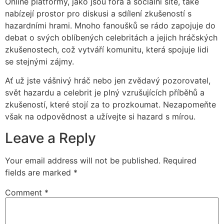
Online platformy, jako jsou fóra a sociální sítě, také
nabízejí prostor pro diskusi a sdílení zkušeností s
hazardními hrami. Mnoho fanoušků se rádo zapojuje do
debat o svých oblíbených celebritách a jejich hráčských
zkušenostech, což vytváří komunitu, která spojuje lidi
se stejnými zájmy.
Ať už jste vášnivý hráč nebo jen zvědavý pozorovatel,
svět hazardu a celebrit je plný vzrušujících příběhů a
zkušeností, které stojí za to prozkoumat. Nezapomeňte
však na odpovědnost a užívejte si hazard s mírou.
Leave a Reply
Your email address will not be published.
Required
fields are marked
*
Comment
*