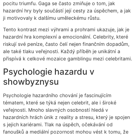
pocitu triumfu. Gaga se často zmiňuje o tom, jak
hazardní hry byly součástí její cesty za úspěchem, a jak
ji motivovaly k dalšímu uměleckému růstu.
Tento kontrast mezi výhrami a prohrami ukazuje, jak je
hazardní hra komplexní a emocionální. Celebrity, které
riskují své peníze, často čelí nejen finančním dopadům,
ale také tlaku veřejnosti. Každý příběh je unikátní a
přispívá k celkové mozaice gamblingu mezi celebritami.
Psychologie hazardu v
showbyznysu
Psychologie hazardního chování je fascinujícím
tématem, které se týká nejen celebrit, ale i široké
veřejnosti. Mnoho slavných osobností hledá v
hazardních hrách únik z reality a stresu, který je spojen
s jejich kariérami. Tlak na úspěch, očekávání od
fanoušků a mediální pozornost mohou vést k tomu, že