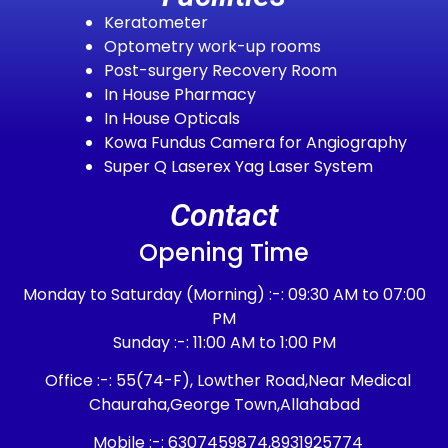
Keratometer
Optometry work-up rooms
Post-surgery Recovery Room
In House Pharmacy
In House Opticals
Kowa Fundus Camera for Angiography
Super Q Laserex Yag Laser System
Contact
Opening Time
Monday to Saturday (Morning) :-: 09:30 AM to 07:00
PM
Sunday :-: 11:00 AM to 1:00 PM
Office :-: 55(74-F), Lowther Road,Near Medical
Chauraha,George Town,Allahabad
Mobile :-: 6307459874,8931925774