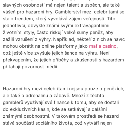
slavných osobností má nejen talent a úspěch, ale také
vášeň pro hazardní hry. Gamblerství mezi celebritami se
stalo trendem, který vyvolává zájem veřejnosti. Tito
jednotlivci, obvykle známí svými extravagantními
životními styly, často riskují velké sumy peněz, aby
zažili vzrušení z výhry. Například, někteří z nich se navíc
mohou obrátit na online platformy jako
mafia casino
,
což ještě více zvyšuje jejich šance na výhru. Není
překvapením, že jejich příběhy a zkušenosti s hazardem
přitahují pozornost médií.
Hazardní hry mezi celebritami nejsou pouze o penězích,
ale také o adrenalinu a zábavě. Mnozí z těchto
gamblerů využívají své finance k tomu, aby se dostali
do exkluzivních kasin, kde se setkávají s dalšími
známými osobnostmi. V takovém prostředí se hazard
stává součástí sociálního života, což vytváří nejen