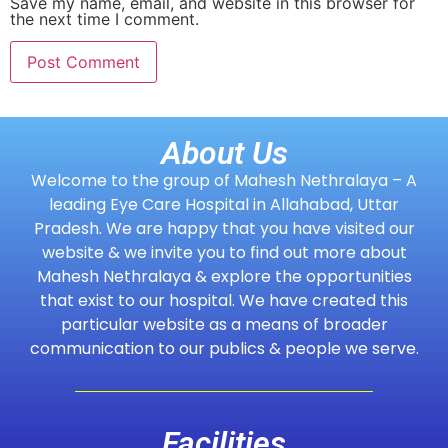
Save my name, email, and website in this browser for
the next time I comment.
About Us
Welcome to the group of Mahesh Nethralaya – A
leading Eye Care Hospital in Allahabad, Uttar
Pradesh. We are happy that you have visited our
website & we invite you to find out more about
Mahesh Nethralaya & explore the opportunities
that exist to our hospital. We have created this
particular website as a means of broader
communication to our publics & people we serve.
Facilities