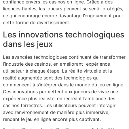
confiance envers les casinos en ligne. Grâce à des
licences fiables, les joueurs peuvent se sentir protégés,
ce qui encourage encore davantage l’engouement pour
cette forme de divertissement.
Les innovations technologiques
dans les jeux
Les avancées technologiques continuent de transformer
l’industrie des casinos, en améliorant l’expérience
utilisateur à chaque étape. La réalité virtuelle et la
réalité augmentée sont des technologies qui
commencent à s’intégrer dans le monde du jeu en ligne.
Ces innovations permettent aux joueurs de vivre une
expérience plus réaliste, en recréant l’ambiance des
casinos terrestres. Les utilisateurs peuvent interagir
avec l’environnement de manière plus immersive,
rendant le jeu en ligne encore plus captivant.