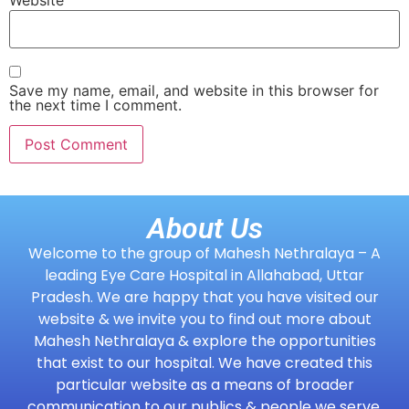
Website
Save my name, email, and website in this browser for
the next time I comment.
About Us
Welcome to the group of Mahesh Nethralaya – A
leading Eye Care Hospital in Allahabad, Uttar
Pradesh. We are happy that you have visited our
website & we invite you to find out more about
Mahesh Nethralaya & explore the opportunities
that exist to our hospital. We have created this
particular website as a means of broader
communication to our publics & people we serve.