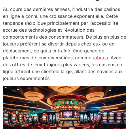
Au cours des dernières années, l’industrie des casinos
en ligne a connu une croissance exponentielle. Cette
tendance s’explique principalement par l’accessibilité
accrue des technologies et l’évolution des
comportements des consommateurs. De plus en plus de
joueurs préfèrent se divertir depuis chez eux ou en
déplacement, ce qui a entraîné l’émergence de
plateformes de jeux diversifiées, comme
rabona
. Avec
des offres de jeux toujours plus variées, les casinos en
ligne attirent une clientèle large, allant des novices aux
joueurs expérimentés.