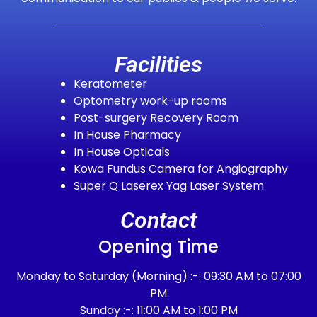
Facilities
Keratometer
Optometry work-up rooms
Post-surgery Recovery Room
In House Pharmacy
In House Opticals
Kowa Fundus Camera for Angiography
Super Q Laserex Yag Laser System
Contact
Opening Time
Monday to Saturday (Morning) :-: 09:30 AM to 07:00
PM
Sunday :-: 11:00 AM to 1:00 PM