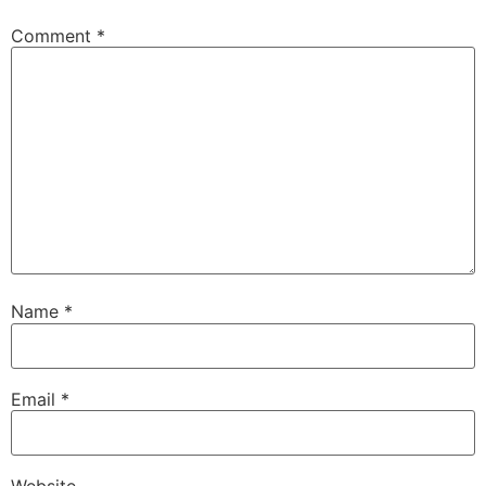
Comment
*
Name
*
Email
*