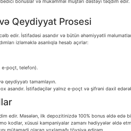
lbedici bonuslar və mükəmməl müştəri dəstəyi təqdim edir. İn
və Qeydiyyat Prosesi
cəlb edir. İstifadəsi asandır və bütün əhəmiyyətli məlumatla
dımları izləməklə asanlıqla hesab açırlar:
 e-poçt, telefon).
 və qeydiyyatı tamamlayın.
 asandır. İstifadəçilər yalnız e-poçt və şifrəni daxil edərə
lar
dim edir. Məsələn, ilk depozitinizdə 100% bonus əldə edə bi
romo kodlar, xüsusi kampaniyalar zamanı hədiyyələr əldə etm
ını mütəmadi olaraq yoxlamağı tövsiyə edirəm.