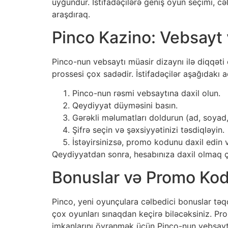
uyğundur. İstifadəçilərə geniş oyun seçimi, cə
araşdıraq.
Pinco Kazino: Vebsayt 
Pinco-nun vebsaytı müasir dizaynı ilə diqqəti 
prossesi çox sadədir. İstifadəçilər aşağıdakı a
Pinco-nun rəsmi vebsaytına daxil olun.
Qeydiyyat düyməsini basın.
Gərəkli məlumatları doldurun (ad, soyad,
Şifrə seçin və şəxsiyyətinizi təsdiqləyin.
İstəyirsinizsə, promo kodunu daxil edin
Qeydiyyatdan sonra, hesabınıza daxil olmaq çox
Bonuslar və Promo Kod
Pinco, yeni oyunçulara cəlbedici bonuslar təq
çox oyunları sınaqdan keçirə biləcəksiniz. P
imkanlarını öyrənmək üçün Pinco-nun vebsayt