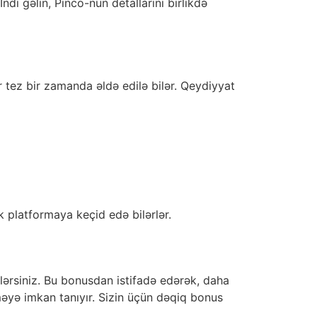
di gəlin, Pinco-nun detallarını birlikdə
r tez bir zamanda əldə edilə bilər. Qeydiyyat
k platformaya keçid edə bilərlər.
lərsiniz. Bu bonusdan istifadə edərək, daha
əyə imkan tanıyır. Sizin üçün dəqiq bonus