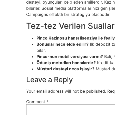
dəstəyi, oyunçuları cəlb edən amillərdir. Kazin
bilərlər. Sosial media platformalarınızı geniş
Campaigns effektli bir strategiya olacaqdır.
Tez-tez Verilən Sualla
Pinco Kazinosu hansı lisenziya ilə fəali
Bonuslar necə əldə edilir?
İlk depozit z
bilər.
Pinco-nun mobil versiyası varmı?
Bəli, 
Ödəniş metodları hansılardır?
Kredit kar
Müştəri dəstəyi necə işləyir?
Müştəri dəs
Leave a Reply
Your email address will not be published.
Req
Comment
*