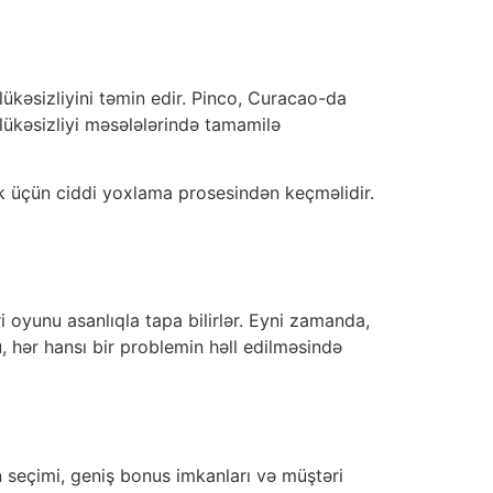
lükəsizliyini təmin edir. Pinco, Curacao-da
hlükəsizliyi məsələlərində tamamilə
ək üçün ciddi yoxlama prosesindən keçməlidir.
i oyunu asanlıqla tapa bilirlər. Eyni zamanda,
u, hər hansı bir problemin həll edilməsində
 seçimi, geniş bonus imkanları və müştəri