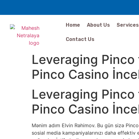
Home
About Us
Services
Contact Us
Leveraging Pinco 
Pinco Casino İnce
Leveraging Pinco 
Pinco Casino İnce
Mənim adım Elvin Rəhimov. Bu gün sizə Pinco 
sosial media kampaniyalarınızı daha effektiv